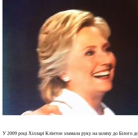
У 2009 році Хілларі Клінтон зламала руку на шляху до Білого д