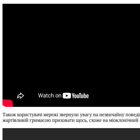
Також користувачі мережі звернули увагу на незвичайну поведін
жартівливій гримасою приховати щось, схоже на міоклонічний 