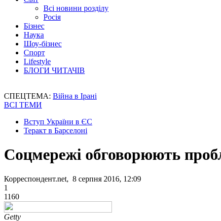
Всі новини розділу
Росія
Бізнес
Наука
Шоу-бізнес
Спорт
Lifestyle
БЛОГИ ЧИТАЧІВ
СПЕЦТЕМА:
Війна в Ірані
ВСІ ТЕМИ
Вступ України в ЄС
Теракт в Барселоні
Соцмережі обговорюють пробл
Корреспондент.net, 8 серпня 2016, 12:09
1
1160
Getty