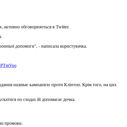
, активно обговорюються в Twitter.
.
оронньої допомоги", - написала користувачка.
1DPTmVoo
видання називає кампанією проти Клінтон. Крім того, на цих
ускатися по сходах їй допомагає дочка.
ні промови.