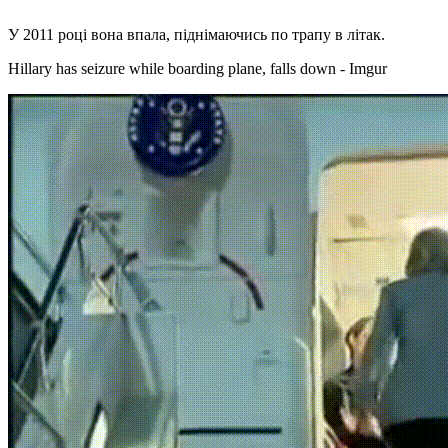
У 2011 році вона впала, піднімаючись по трапу в літак.
Hillary has seizure while boarding plane, falls down - Imgur