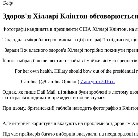
Getty
Здоров'я Хілларі Клінтон обговорюється
Фотографії кандидата в президенти США Хілларі Клінтон, на як
Так, одна з мікроблогеров виклала ці фотографії з підписом, щ
"Заради її ж власного здоров'я Хілларі потрібно покинути през
Її пост набрав більше шестисот лайків і майже вісімсот репостів
For her own health, Hillary should bow out of the presidential r
— Carolina (@CarolinaOpinion)
7 августа 2016 г.
Однак, як пише Dail Mail, ці знімки були зроблені в лютому ць
фотографія кандидат в президенти послизнулася.
При цьому, британський таблоїд наводить фотографію з Клінтон, 
Але інтернет-користувачі вказують на проблеми зі здоров'ям Хі
Під час праймеріз багато виборців вказували на неодноразові 