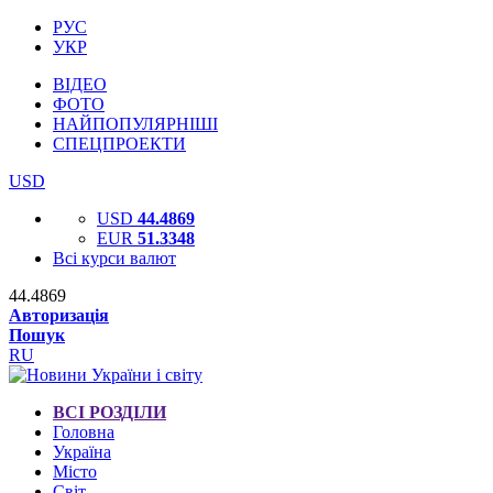
РУС
УКР
ВІДЕО
ФОТО
НАЙПОПУЛЯРНІШІ
СПЕЦПРОЕКТИ
USD
USD
44.4869
EUR
51.3348
Всі курси валют
44.4869
Авторизація
Пошук
RU
ВСІ РОЗДІЛИ
Головна
Україна
Місто
Світ