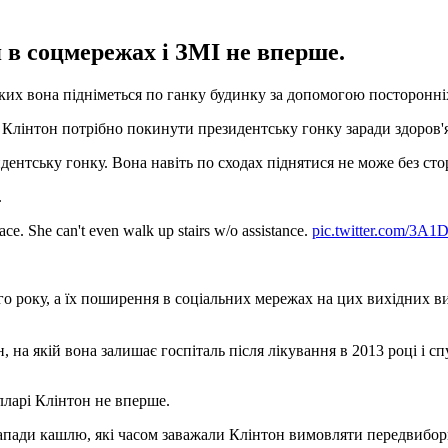
 в соцмережах і ЗМІ не вперше.
их вона підніметься по ганку будинку за допомогою посторонніх
о Клінтон потрібно покинути президентську гонку заради здоров'я
идентську гонку. Вона навіть по сходах піднятися не може без ст
.
ace. She can't even walk up stairs w/o assistance.
pic.twitter.com/3A
ого року, а їх поширення в соціальних мережах на цих вихідних 
на якій вона залишає госпіталь після лікування в 2013 році і сп
лларі Клінтон не вперше.
напади кашлю, які часом заважали Клінтон вимовляти передвибор