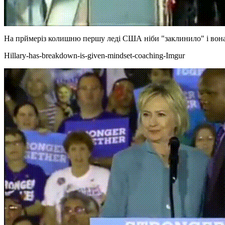
На прймеріз колишню першу леді США ніби "заклинило" і вона
Hillary-has-breakdown-is-given-mindset-coaching-Imgur