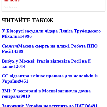
ЧИТАЙТЕ ТАКОЖ
У Білорусі засудили лідера Ляпіса Трубецького
Міхалка
14996
Сюжет
Масова смерть на пляжі. Робота ППО
Росії
14389
Вибух у Москві: Італія відповіла Росії на її
заяви
12014
ЄС відзавтра змінює правила для чоловіків із
України
9451
ЗМІ: У ресторані в Москві загинула дочка
генерала
9019
Залужний: Україна не вступить до НАТО
8491