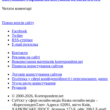
Читати коментарі
Повна версія сайту
Facebook
Twitter
RSS-стрічки
E-mail розсилка
Контакти
Реклама на сайті
Використання матеріалів korrespondent.net
Правила користування сайтом
Договір користування сайтом
Політика у сфері конфіденційності і персональних даних
Угода щодо користування
Редакція
© 2000-2026, Korrespondent.net
Суб'єкт у сфері онлайн-медіа Назва онлайн-медіа –
«КореспонденТ.net» Адреса: 02091, місто Київ,
ХАРКІВСЬКЕ ШОСЕ, будинок 172-Б, офіс 208/1 E-mail: