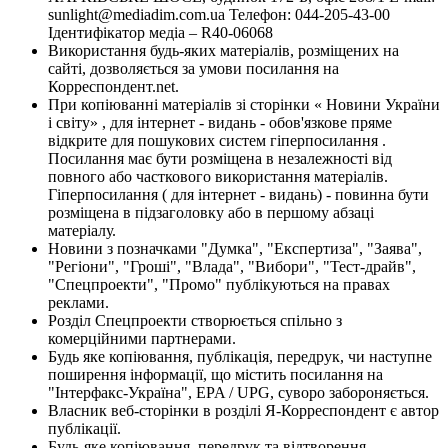
sunlight@mediadim.com.ua
Телефон: 044-205-43-00
Ідентифікатор медіа – R40-06068
Використання будь-яких матеріалів, розміщених на
сайті, дозволяється за умови посилання на
Корреспондент.net.
При копіюванні матеріалів зі сторінки « Новини України
і світу» , для інтернет - видань - обов'язкове пряме
відкрите для пошукових систем гіперпосилання .
Посилання має бути розміщена в незалежності від
повного або часткового використання матеріалів.
Гіперпосилання ( для інтернет - видань) - повинна бути
розміщена в підзаголовку або в першому абзаці
матеріалу.
Новини з позначками "Думка", "Експертиза", "Заява",
"Регіони", "Гроші", "Влада", "Вибори", "Тест-драйв",
"Спецпроекти", "Промо" публікуються на правах
реклами.
Розділ Спецпроекти створюється спільно з
комерційними партнерами.
Будь яке копіювання, публікація, передрук, чи наступне
поширення інформації, що містить посилання на
"Інтерфакс-Україна", EPA / UPG, суворо забороняється.
Власник веб-сторінки в розділі Я-Корреспондент є автор
публікації.
Будь-яке копіювання, передрук та відтворення