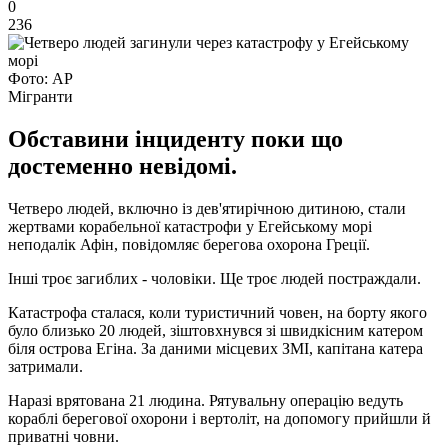
0
236
Фото: АР
Мігранти
Обставини інциденту поки що
достеменно невідомі.
Четверо людей, включно із дев'ятирічною дитиною, стали
жертвами корабельної катастрофи у Егейському морі
неподалік Афін, повідомляє берегова охорона Греції.
Інші троє загиблих - чоловіки. Ще троє людей постраждали.
Катастрофа сталася, коли туристичний човен, на борту якого
було близько 20 людей, зіштовхнувся зі швидкісним катером
біля острова Егіна. За даними місцевих ЗМІ, капітана катера
затримали.
Наразі врятована 21 людина. Рятувальну операцію ведуть
кораблі берегової охорони і вертоліт, на допомогу прийшли й
приватні човни.