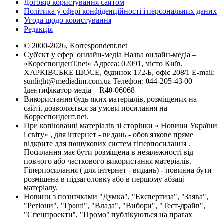
Договір користування сайтом
Політика у сфері конфіденційності і персональних даних
Угода щодо користування
Редакція
© 2000-2026, Korrespondent.net
Суб'єкт у сфері онлайн-медіа Назва онлайн-медіа –
«КореспонденТ.net» Адреса: 02091, місто Київ,
ХАРКІВСЬКЕ ШОСЕ, будинок 172-Б, офіс 208/1 E-mail:
sunlight@mediadim.com.ua
Телефон: 044-205-43-00
Ідентифікатор медіа – R40-06068
Використання будь-яких матеріалів, розміщених на
сайті, дозволяється за умови посилання на
Корреспондент.net.
При копіюванні матеріалів зі сторінки « Новини України
і світу» , для інтернет - видань - обов'язкове пряме
відкрите для пошукових систем гіперпосилання .
Посилання має бути розміщена в незалежності від
повного або часткового використання матеріалів.
Гіперпосилання ( для інтернет - видань) - повинна бути
розміщена в підзаголовку або в першому абзаці
матеріалу.
Новини з позначками "Думка", "Експертиза", "Заява",
"Регіони", "Гроші", "Влада", "Вибори", "Тест-драйв",
"Спецпроекти", "Промо" публікуються на правах