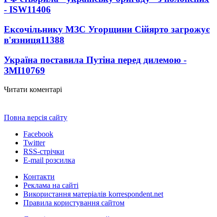
- ISW
11406
Ексочільнику МЗС Угорщини Сійярто загрожує
в'язниця
11388
Україна поставила Путіна перед дилемою -
ЗМІ
10769
Читати коментарі
Повна версія сайту
Facebook
Twitter
RSS-стрічки
E-mail розсилка
Контакти
Реклама на сайті
Використання матеріалів korrespondent.net
Правила користування сайтом