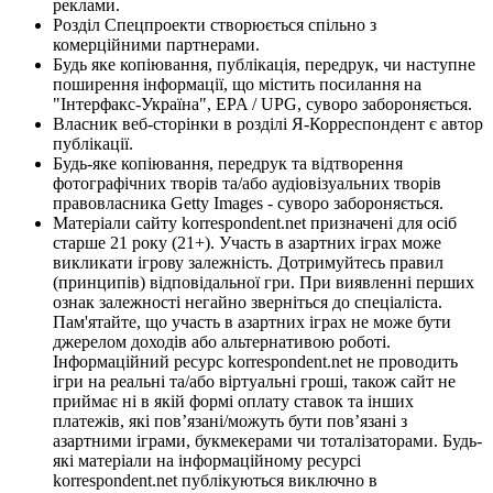
реклами.
Розділ Спецпроекти створюється спільно з
комерційними партнерами.
Будь яке копіювання, публікація, передрук, чи наступне
поширення інформації, що містить посилання на
"Інтерфакс-Україна", EPA / UPG, суворо забороняється.
Власник веб-сторінки в розділі Я-Корреспондент є автор
публікації.
Будь-яке копіювання, передрук та відтворення
фотографічних творів та/або аудіовізуальних творів
правовласника Getty Images - суворо забороняється.
Матеріали сайту korrespondent.net призначені для осіб
старше 21 року (21+). Участь в азартних іграх може
викликати ігрову залежність. Дотримуйтесь правил
(принципів) відповідальної гри. При виявленні перших
ознак залежності негайно зверніться до спеціаліста.
Пам'ятайте, що участь в азартних іграх не може бути
джерелом доходів або альтернативою роботі.
Інформаційний ресурс korrespondent.net не проводить
ігри на реальні та/або віртуальні гроші, також сайт не
приймає ні в якій формі оплату ставок та інших
платежів, які пов’язані/можуть бути пов’язані з
азартними іграми, букмекерами чи тоталізаторами. Будь-
які матеріали на інформаційному ресурсі
korrespondent.net публікуються виключно в