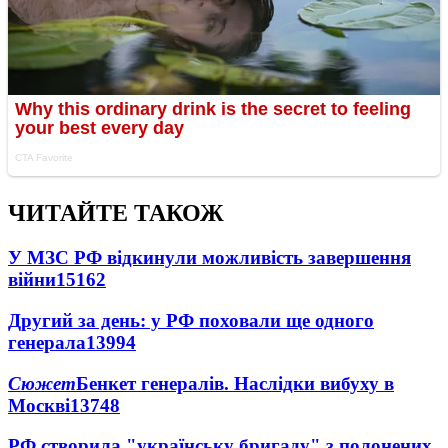
ЧИТАЙТЕ ТАКОЖ
У МЗС РФ відкинули можливість завершення
війни
15162
Другий за день: у РФ поховали ще одного
генерала
13994
Сюжет
Бенкет генералів. Наслідки вибуху в
Москві
13748
РФ створила "українську бригаду" з полонених