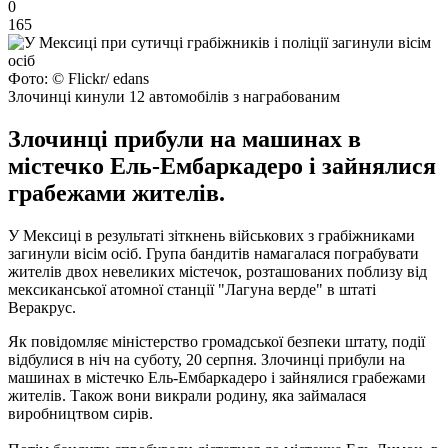
0
165
Фото: © Flickr/ edans
Злочинці кинули 12 автомобілів з награбованим
Злочинці прибули на машинах в
містечко Ель-Ембаркадеро і зайнялися
грабежами жителів.
У Мексиці в результаті зіткнень військових з грабіжниками
загинули вісім осіб.
Група бандитів намагалася пограбувати
жителів двох невеликих містечок, розташованих поблизу від
мексиканської атомної станції "Лагуна верде" в штаті
Веракрус.
Як повідомляє міністерство громадської безпеки штату, події
відбулися в ніч на суботу, 20 серпня.
Злочинці прибули на
машинах в містечко Ель-Ембаркадеро і зайнялися грабежами
жителів.
Також вони викрали родину, яка займалася
виробництвом сирів.