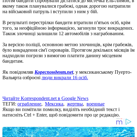
Потім бандити спробували дістатися до містечка Ель-Лимон, в
якому також планувалися грабежі, однак дорогою натрапили
на військовий патруль і вступили з ним у бій.
В результаті перестрілки бандити втратили п'ятьох осіб, крім
того, за неофіційною інформацією, загинули троє викрадених.
Також злочинці залишили 12 автомобілів з награбованим.
За версією поліції, основною метою злочинців, крім грабежів,
було викрадення сім'ї сироварів.
Протягом декількох місяців їм
надходили погрози з вимогою платити данину місцевим
бандитам.
Як повідомляв
Кореспондент.net
, у мексиканському Пуерто-
Вальярта озброєні
люди викрали 16 осіб.
Читайте Korrespondent.net в Google News
ТЕГИ:
ограбление
,
Мексика
,
жертвы
,
военные
Якщо ви помітили помилку, виділіть необхідний текст і
натисніть Ctrl + Enter, щоб повідомити про це редакцію.