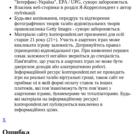
"Інтерфакс-Україна", EPA / UPG, суворо забороняється.
Власник веб-сторінки в розділі Я-Корреспондент є автор
публікації.
Будь-яке копіювання, передрук та відтворення
фотографічних творів та/або аудіовізуальних творів
правовласника Getty Images - суворо забороняється.
Матеріали сайту korrespondent.net призначені для осіб
старше 21 року (21+). Участь в азартних іграх може
викликати ігрову залежність. Дотримуйтесь правил
(принципів) відповідальної гри. При виявленні перших
ознак залежності негайно зверніться до спеціаліста.
Пам'ятайте, що участь в азартних іграх не може бути
джерелом доходів або альтернативою роботі.
Інформаційний ресурс korrespondent.net не проводить
ігри на реальні та/або віртуальні гроші, також сайт не
приймає ні в якій формі оплату ставок та інших
платежів, які пов’язані/можуть бути пов’язані з
азартними іграми, букмекерами чи тоталізаторами. Будь-
які матеріали на інформаційному ресурсі
korrespondent.net публікуються виключно в
інформаційних цілях.
X
Ошибка