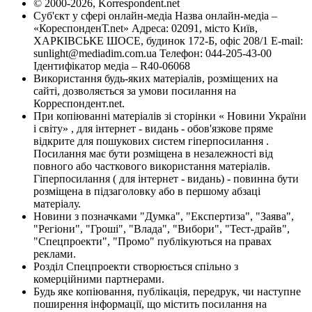
© 2000-2026, Korrespondent.net
Суб'єкт у сфері онлайн-медіа Назва онлайн-медіа –
«КореспонденТ.net» Адреса: 02091, місто Київ,
ХАРКІВСЬКЕ ШОСЕ, будинок 172-Б, офіс 208/1 E-mail:
sunlight@mediadim.com.ua
Телефон: 044-205-43-00
Ідентифікатор медіа – R40-06068
Використання будь-яких матеріалів, розміщених на
сайті, дозволяється за умови посилання на
Корреспондент.net.
При копіюванні матеріалів зі сторінки « Новини України
і світу» , для інтернет - видань - обов'язкове пряме
відкрите для пошукових систем гіперпосилання .
Посилання має бути розміщена в незалежності від
повного або часткового використання матеріалів.
Гіперпосилання ( для інтернет - видань) - повинна бути
розміщена в підзаголовку або в першому абзаці
матеріалу.
Новини з позначками "Думка", "Експертиза", "Заява",
"Регіони", "Гроші", "Влада", "Вибори", "Тест-драйв",
"Спецпроекти", "Промо" публікуються на правах
реклами.
Розділ Спецпроекти створюється спільно з
комерційними партнерами.
Будь яке копіювання, публікація, передрук, чи наступне
поширення інформації, що містить посилання на