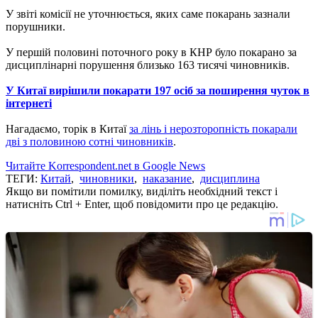
У звіті комісії не уточнюється, яких саме покарань зазнали
порушники.
У першій половині поточного року в КНР було покарано за
дисциплінарні порушення близько 163 тисячі чиновників.
У Китаї вирішили покарати 197 осіб за поширення чуток в
інтернеті
Нагадаємо, торік в Китаї
за лінь і нерозторопність покарали
дві з половиною сотні чиновників
.
Читайте Korrespondent.net в Google News
ТЕГИ:
Китай
,
чиновники
,
наказание
,
дисциплина
Якщо ви помітили помилку, виділіть необхідний текст і
натисніть Ctrl + Enter, щоб повідомити про це редакцію.