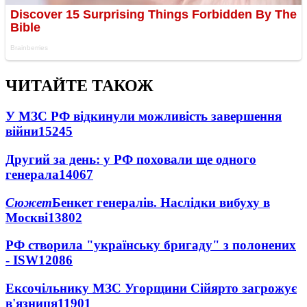
ЧИТАЙТЕ ТАКОЖ
У МЗС РФ відкинули можливість завершення
війни
15245
Другий за день: у РФ поховали ще одного
генерала
14067
Сюжет
Бенкет генералів. Наслідки вибуху в
Москві
13802
РФ створила "українську бригаду" з полонених
- ISW
12086
Ексочільнику МЗС Угорщини Сійярто загрожує
в'язниця
11901