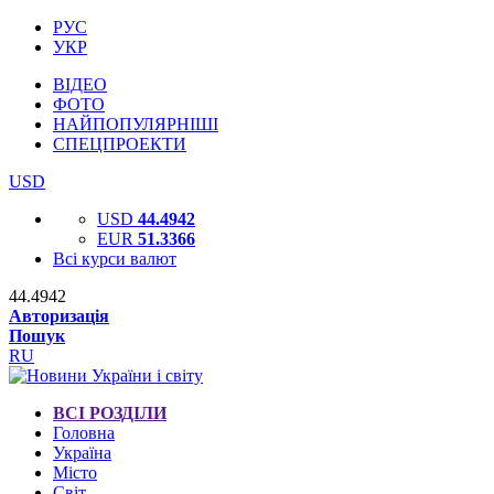
РУС
УКР
ВІДЕО
ФОТО
НАЙПОПУЛЯРНІШІ
СПЕЦПРОЕКТИ
USD
USD
44.4942
EUR
51.3366
Всі курси валют
44.4942
Авторизація
Пошук
RU
ВСІ РОЗДІЛИ
Головна
Україна
Місто
Світ