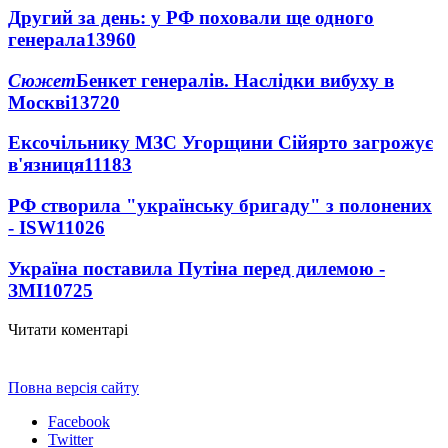
Другий за день: у РФ поховали ще одного
генерала
13960
Сюжет
Бенкет генералів. Наслідки вибуху в
Москві
13720
Ексочільнику МЗС Угорщини Сійярто загрожує
в'язниця
11183
РФ створила "українську бригаду" з полонених
- ISW
11026
Україна поставила Путіна перед дилемою -
ЗМІ
10725
Читати коментарі
Повна версія сайту
Facebook
Twitter