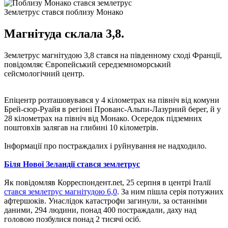
Землетрус стався поблизу Монако
Магнітуда склала 3,8.
Землетрус магнітудою 3,8 стався на південному сході Франції,
повідомляє Європейський середземноморський
сейсмологічний центр.
Епіцентр розташовувався у 4 кілометрах на північ від комуни
Брей-сюр-Руайя в регіоні Прованс-Альпи-Лазурний берег, й у
28 кілометрах на північ від Монако. Осередок підземних
поштовхів залягав на глибині 10 кілометрів.
Інформації про постраждалих і руйнування не надходило.
Біля Нової Зеландії стався землетрус
Як повідомляв Корреспондент.net, 25 серпня в центрі Італії
стався землетрус магнітудою 6,0
. За ним пішла серія потужних
афтершоків. Унаслідок катастрофи загинули, за останніми
даними, 294 людини, понад 400 постраждали, даху над
головою позбулися понад 2 тисячі осіб.