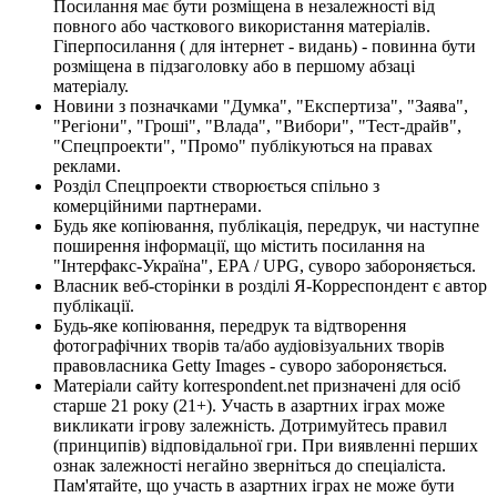
Посилання має бути розміщена в незалежності від
повного або часткового використання матеріалів.
Гіперпосилання ( для інтернет - видань) - повинна бути
розміщена в підзаголовку або в першому абзаці
матеріалу.
Новини з позначками "Думка", "Експертиза", "Заява",
"Регіони", "Гроші", "Влада", "Вибори", "Тест-драйв",
"Спецпроекти", "Промо" публікуються на правах
реклами.
Розділ Спецпроекти створюється спільно з
комерційними партнерами.
Будь яке копіювання, публікація, передрук, чи наступне
поширення інформації, що містить посилання на
"Інтерфакс-Україна", EPA / UPG, суворо забороняється.
Власник веб-сторінки в розділі Я-Корреспондент є автор
публікації.
Будь-яке копіювання, передрук та відтворення
фотографічних творів та/або аудіовізуальних творів
правовласника Getty Images - суворо забороняється.
Матеріали сайту korrespondent.net призначені для осіб
старше 21 року (21+). Участь в азартних іграх може
викликати ігрову залежність. Дотримуйтесь правил
(принципів) відповідальної гри. При виявленні перших
ознак залежності негайно зверніться до спеціаліста.
Пам'ятайте, що участь в азартних іграх не може бути