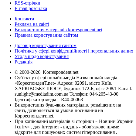
RSS-стрічки
E-mail розсилка
Контакти
Реклама на сайті
Використання матеріалів korrespondent.net
Правила користування сайтом
Договір користування сайтом
Політика у сфері конфіденційності і персональних даних
Угода щодо користування
Редакція
© 2000-2026, Korrespondent.net
Суб'єкт у сфері онлайн-медіа Назва онлайн-медіа –
«КореспонденТ.net» Адреса: 02091, місто Київ,
ХАРКІВСЬКЕ ШОСЕ, будинок 172-Б, офіс 208/1 E-mail:
sunlight@mediadim.com.ua
Телефон: 044-205-43-00
Ідентифікатор медіа – R40-06068
Використання будь-яких матеріалів, розміщених на
сайті, дозволяється за умови посилання на
Корреспондент.net.
При копіюванні матеріалів зі сторінки « Новини України
і світу» , для інтернет - видань - обов'язкове пряме
відкрите для пошукових систем гіперпосилання .