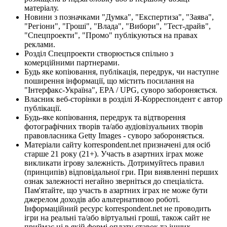
матеріалу.
Новини з позначками "Думка", "Експертиза", "Заява",
"Регіони", "Гроші", "Влада", "Вибори", "Тест-драйв",
"Спецпроекти", "Промо" публікуються на правах
реклами.
Розділ Спецпроекти створюється спільно з
комерційними партнерами.
Будь яке копіювання, публікація, передрук, чи наступне
поширення інформації, що містить посилання на
"Інтерфакс-Україна", EPA / UPG, суворо забороняється.
Власник веб-сторінки в розділі Я-Корреспондент є автор
публікації.
Будь-яке копіювання, передрук та відтворення
фотографічних творів та/або аудіовізуальних творів
правовласника Getty Images - суворо забороняється.
Матеріали сайту korrespondent.net призначені для осіб
старше 21 року (21+). Участь в азартних іграх може
викликати ігрову залежність. Дотримуйтесь правил
(принципів) відповідальної гри. При виявленні перших
ознак залежності негайно зверніться до спеціаліста.
Пам'ятайте, що участь в азартних іграх не може бути
джерелом доходів або альтернативою роботі.
Інформаційний ресурс korrespondent.net не проводить
ігри на реальні та/або віртуальні гроші, також сайт не
приймає ні в якій формі оплату ставок та інших