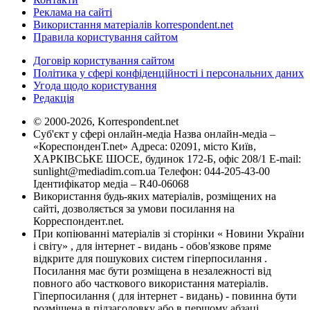
Реклама на сайті
Використання матеріалів korrespondent.net
Правила користування сайтом
Договір користування сайтом
Політика у сфері конфіденційності і персональних даних
Угода щодо користування
Редакція
© 2000-2026, Korrespondent.net
Суб'єкт у сфері онлайн-медіа Назва онлайн-медіа –
«КореспонденТ.net» Адреса: 02091, місто Київ,
ХАРКІВСЬКЕ ШОСЕ, будинок 172-Б, офіс 208/1 E-mail:
sunlight@mediadim.com.ua
Телефон: 044-205-43-00
Ідентифікатор медіа – R40-06068
Використання будь-яких матеріалів, розміщених на
сайті, дозволяється за умови посилання на
Корреспондент.net.
При копіюванні матеріалів зі сторінки « Новини України
і світу» , для інтернет - видань - обов'язкове пряме
відкрите для пошукових систем гіперпосилання .
Посилання має бути розміщена в незалежності від
повного або часткового використання матеріалів.
Гіперпосилання ( для інтернет - видань) - повинна бути
розміщена в підзаголовку або в першому абзаці