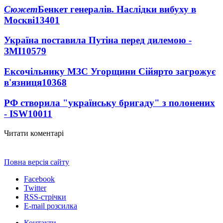
Сюжет
Бенкет генералів. Наслідки вибуху в
Москві
13401
Україна поставила Путіна перед дилемою -
ЗМІ
10579
Ексочільнику МЗС Угорщини Сійярто загрожує
в'язниця
10368
РФ створила "українську бригаду" з полонених
- ISW
10011
Читати коментарі
Повна версія сайту
Facebook
Twitter
RSS-стрічки
E-mail розсилка
Контакти