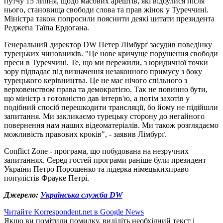
путчу 15 липня, щодо масових арештів, які відбулися після
нього, становища свободи слова та прав жінок у Туреччині.
Міністра також попросили пояснити деякі цитати президента
Реджепа Таїпа Ердогана.
Генеральний директор DW Петер Лімбурґ засудив поведінку
турецьких чиновників. "Це нове кричуще порушення свободи
преси в Туреччині. Те, що ми пережили, з юридичної точки
зору підпадає під визначення незаконного примусу з боку
турецького керівництва. Це не має нічого спільного з
верховенством права та демократією. Так не повинно бути,
що міністр з готовністю дав інтерв'ю, а потім захотів у
подібний спосіб перешкодити трансляції, бо йому не підійшли
запитання. Ми закликаємо турецьку сторону до негайного
повернення нам наших відеоматеріалів. Ми також розглядаємо
можливість правових кроків", - заявив Лімбурґ.
Conflict Zone - програма, що побудована на незручних
запитаннях. Серед гостей програми раніше були президент
України Петро Порошенко та лідерка німецькихправо
популістів Фрауке Петрі.
Джерело:
Українська служба DW
Читайте Korrespondent.net в Google News
Якщо ви помітили помилку, виділіть необхідний текст і