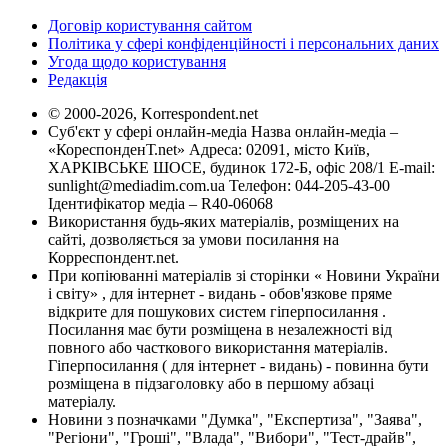
Договір користування сайтом
Політика у сфері конфіденційності і персональних даних
Угода щодо користування
Редакція
© 2000-2026, Korrespondent.net
Суб'єкт у сфері онлайн-медіа Назва онлайн-медіа –
«КореспонденТ.net» Адреса: 02091, місто Київ,
ХАРКІВСЬКЕ ШОСЕ, будинок 172-Б, офіс 208/1 E-mail:
sunlight@mediadim.com.ua
Телефон: 044-205-43-00
Ідентифікатор медіа – R40-06068
Використання будь-яких матеріалів, розміщених на
сайті, дозволяється за умови посилання на
Корреспондент.net.
При копіюванні матеріалів зі сторінки « Новини України
і світу» , для інтернет - видань - обов'язкове пряме
відкрите для пошукових систем гіперпосилання .
Посилання має бути розміщена в незалежності від
повного або часткового використання матеріалів.
Гіперпосилання ( для інтернет - видань) - повинна бути
розміщена в підзаголовку або в першому абзаці
матеріалу.
Новини з позначками "Думка", "Експертиза", "Заява",
"Регіони", "Гроші", "Влада", "Вибори", "Тест-драйв",