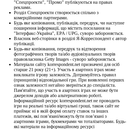
"Спецпроекти", "Промо" публікуються на правах
реклами.
Розділ Спецпроекти створюється спільно з
комерційними партнерами.
Будь яке копіювання, публікація, передрук, чи наступне
поширення інформації, що містить посилання на
"Інтерфакс-Україна", EPA / UPG, суворо забороняється.
Власник веб-сторінки в розділі Я-Корреспондент є автор
публікації.
Будь-яке копіювання, передрук та відтворення
фотографічних творів та/або аудіовізуальних творів
правовласника Getty Images - суворо забороняється.
Матеріали сайту korrespondent.net призначені для осіб
старше 21 року (21+). Участь в азартних іграх може
викликати ігрову залежність. Дотримуйтесь правил
(принципів) відповідальної гри. При виявленні перших
ознак залежності негайно зверніться до спеціаліста.
Пам'ятайте, що участь в азартних іграх не може бути
джерелом доходів або альтернативою роботі.
Інформаційний ресурс korrespondent.net не проводить
ігри на реальні та/або віртуальні гроші, також сайт не
приймає ні в якій формі оплату ставок та інших
платежів, які пов’язані/можуть бути пов’язані з
азартними іграми, букмекерами чи тоталізаторами. Будь-
які матеріали на інформаційному ресурсі