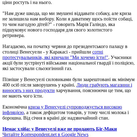
ціни ростуть і на нього.
"Нам дуже шкода, що ми змушені віддавати собаку, але криза
не залишила нам вибору. Коли я даватиму щось поїсти собаці,
то чим нагодую дітей?" - говорить Марія Галіндо, яка
підшуковує нового господаря для свого золотистого
ретривера.
Нагадаємо, на початку червня до президентського палацу в
столиці Венесуели - у Каракасі - прийшли
сотні
протестувальників, які кричали "Ми хочемо їсти!"
. Учасники
акції були зустрінуті військами національної гвардії і поліцією,
які застосували сльозогінний газ.
Пізніше у Венесуелі силовиками були заарештовані як мінімум
400 осіб після заворушень у країні.
Люди грабують магазини і
виносять з них продукти
харчування, пояснюючи це тим, що
не мають чого їсти.
Економічна
криза у Венесуелі супроводжується високою
інфляцією
, а також дефіцитом товарів, у тому числі молока і
борошна. Від січня в країні діє надзвичайний стан.
Немає хліба: у Венесуелі вже не продають Біг-Маки
Читайте Korrespondent.net в Google News