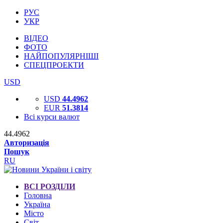
РУС
УКР
ВІДЕО
ФОТО
НАЙПОПУЛЯРНІШІ
СПЕЦПРОЕКТИ
USD
USD
44.4962
EUR
51.3814
Всі курси валют
44.4962
Авторизація
Пошук
RU
ВСІ РОЗДІЛИ
Головна
Україна
Місто
Світ