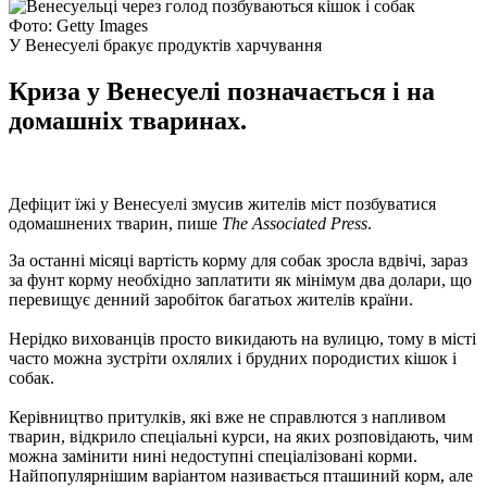
Фото: Getty Images
У Венесуелі бракує продуктів харчування
Криза у Венесуелі позначається і на
домашніх тваринах.
Дефіцит їжі у Венесуелі змусив жителів міст позбуватися
одомашнених тварин, пише
The Associated Press
.
За останні місяці вартість корму для собак зросла вдвічі, зараз
за фунт корму необхідно заплатити як мінімум два долари, що
перевищує денний заробіток багатьох жителів країни.
Нерідко вихованців просто викидають на вулицю, тому в місті
часто можна зустріти охлялих і брудних породистих кішок і
собак.
Керівництво притулків, які вже не справлются з напливом
тварин, відкрило спеціальні курси, на яких розповідають, чим
можна замінити нині недоступні спеціалізовані корми.
Найпопулярнішим варіантом називається пташиний корм, але