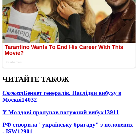
ЧИТАЙТЕ ТАКОЖ
Сюжет
Бенкет генералів. Наслідки вибуху в
Москві
14032
У Молдові пролунав потужний вибух
13911
РФ створила "українську бригаду" з полонених
- ISW
12901