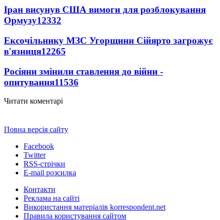
Іран висунув США вимоги для розблокування
Ормузу
12332
Ексочільнику МЗС Угорщини Сійярто загрожує
в'язниця
12265
Росіяни змінили ставлення до війни -
опитування
11536
Читати коментарі
Повна версія сайту
Facebook
Twitter
RSS-стрічки
E-mail розсилка
Контакти
Реклама на сайті
Використання матеріалів korrespondent.net
Правила користування сайтом