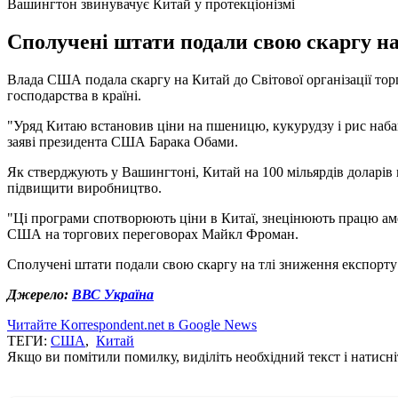
Вашингтон звинувачує Китай у протекціонізмі
Сполучені штати подали свою скаргу на
Влада США подала скаргу на Китай до Світової організації торг
господарства в країні.
"Уряд Китаю встановив ціни на пшеницю, кукурудзу і рис наба
заяві президента США Барака Обами.
Як стверджують у Вашингтоні, Китай на 100 мільярдів доларів
підвищити виробництво.
"Ці програми спотворюють ціни в Китаї, знецінюють працю аме
США на торгових переговорах Майкл Фроман.
Сполучені штати подали свою скаргу на тлі зниження експорту
Джерело:
ВВС Україна
Читайте Korrespondent.net в Google News
ТЕГИ:
США
,
Китай
Якщо ви помітили помилку, виділіть необхідний текст і натисніт