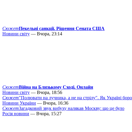
Сюжет
Пекельні санкції. Рішення Сената США
Новини світу
— Вчора, 23:14
Сюжет
Війна на Близькому Сході. Онлайн
Новини світу
— Вчора, 18:56
Сюжет
"Полювати на лучника, а не на стрілу". Як Україні бор
Новини України
— Вчора, 16:36
Сюжет
Загадковий звук вибуху налякав Москву: що це було
Росія новини
— Вчора, 15:27