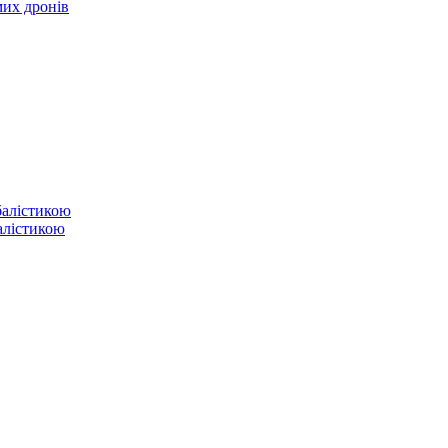
мих дронів
балістикою