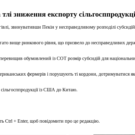
 тлі зниження експорту сільгосппродукц
івлі, звинувативши Пекін у несправедливому розподілі субсидій 
гато вище ринкового рівня, що призвело до несправедливих держ
 перевищив обумовлений із СОТ розмір субсидій для національн
риканських фермерів і порушують ті кордони, дотримуватися які
 сільгосппродукції із США до Китаю.
ь Ctrl + Enter, щоб повідомити про це редакцію.