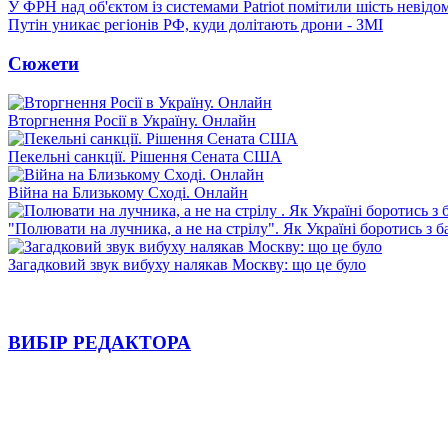
У ФРН над об'єктом із системами Patriot помітили шість невідо
Путін уникає регіонів РФ, куди долітають дрони - ЗМІ
Сюжети
Вторгнення Росії в Україну. Онлайн
Пекельні санкції. Рішення Сената США
Війна на Близькому Сході. Онлайн
"Полювати на лучника, а не на стрілу". Як Україні боротись з 
Загадковий звук вибуху налякав Москву: що це було
ВИБІР РЕДАКТОРА