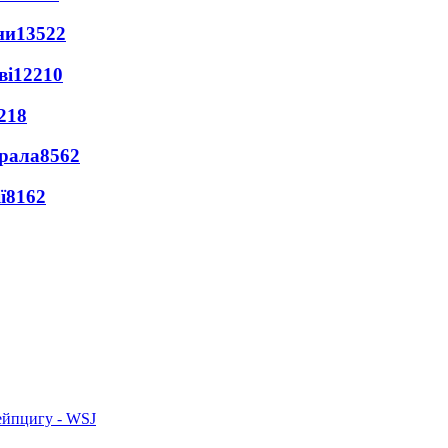
ни
13522
ві
12210
218
ерала
8562
ї
8162
ейпцигу - WSJ