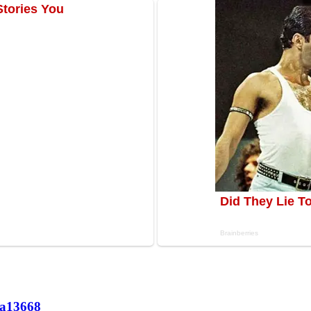
а
13668