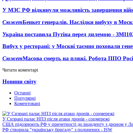
У МЗС РФ відкинули можливість завершення вій
Сюжет
Бенкет генералів. Наслідки вибуху в Моск
Україна поставила Путіна перед дилемою - ЗМІ
10
Вибух у ресторані: у Москві таємно поховали ген
Сюжет
Масова смерть на пляжі. Робота ППО Росі
Читати коментарі
Новини світу
Останні
Популярні
Коментовані
У Сизрані палає НПЗ після атаки дронів - соцмережі
США підозрюють РФ у причетності до інциденту з дроном у Л
РФ створила "українську бригаду" з полонених - ISW