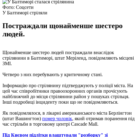
Фото: Соцсети
У Балтиморі стріляли
Постраждали щонайменше шестеро
людей.
Щонайменше шестеро людей постраждали внаслідок
стрілянини в Балтиморі, штат Меріленд, повідомляють місцеві
ЗМІ.
Четверо з них перебувають у критичному стані.
Інформацію про стрілянину підтверджують у поліції міста. На
цей час співробітники правоохоронних органів прочісують
найближчий до місця стрілянини район у пошуках стрільця.
Інші подробиці інциденту поки що не повідомляються.
Як повідомлялося, в лікарні американського міста Берлінгтон
(штат Вашингтон)
помер чоловік
, який отримав поранення під
час стрільби в торговому центрі Cascade Mall.
Під Києвом підлітки влаштували "розборку" зі