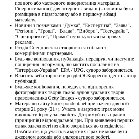
повного або часткового використання матеріалів.
Гіперпосилання ( для інтернет - видань) - повинна бути
розміщена в підзаголовку або в першому абзаці
матеріалу.
Новини з позначками "Думка", "Експертиза", "Заява",
"Регіони", "Гроші", "Влада", "Вибори", "Тест-драйв",
"Спецпроекти", "Промо" публікуються на правах
реклами.
Розділ Спецпроекти створюється спільно з
комерційними партнерами.
Будь яке копіювання, публікація, передрук, чи наступне
поширення інформації, що містить посилання на
"Інтерфакс-Україна", EPA / UPG, суворо забороняється.
Власник веб-сторінки в розділі Я-Корреспондент є автор
публікації.
Будь-яке копіювання, передрук та відтворення
фотографічних творів та/або аудіовізуальних творів
правовласника Getty Images - суворо забороняється.
Матеріали сайту korrespondent.net призначені для осіб
старше 21 року (21+). Участь в азартних іграх може
викликати ігрову залежність. Дотримуйтесь правил
(принципів) відповідальної гри. При виявленні перших
ознак залежності негайно зверніться до спеціаліста.
Пам'ятайте, що участь в азартних іграх не може бути
джерелом доходів або альтернативою роботі.