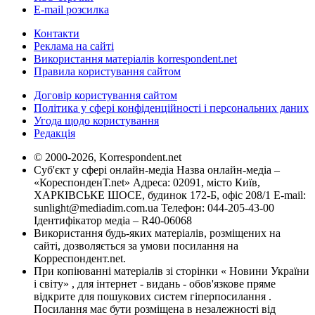
E-mail розсилка
Контакти
Реклама на сайті
Використання матеріалів korrespondent.net
Правила користування сайтом
Договір користування сайтом
Політика у сфері конфіденційності і персональних даних
Угода щодо користування
Редакція
© 2000-2026, Korrespondent.net
Суб'єкт у сфері онлайн-медіа Назва онлайн-медіа –
«КореспонденТ.net» Адреса: 02091, місто Київ,
ХАРКІВСЬКЕ ШОСЕ, будинок 172-Б, офіс 208/1 E-mail:
sunlight@mediadim.com.ua
Телефон: 044-205-43-00
Ідентифікатор медіа – R40-06068
Використання будь-яких матеріалів, розміщених на
сайті, дозволяється за умови посилання на
Корреспондент.net.
При копіюванні матеріалів зі сторінки « Новини України
і світу» , для інтернет - видань - обов'язкове пряме
відкрите для пошукових систем гіперпосилання .
Посилання має бути розміщена в незалежності від