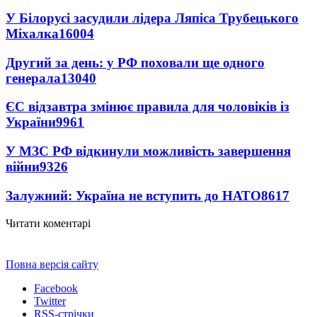
У Білорусі засудили лідера Ляпіса Трубецького
Міхалка
16004
Другий за день: у РФ поховали ще одного
генерала
13040
ЄС відзавтра змінює правила для чоловіків із
України
9961
У МЗС РФ відкинули можливість завершення
війни
9326
Залужний: Україна не вступить до НАТО
8617
Читати коментарі
Повна версія сайту
Facebook
Twitter
RSS-стрічки