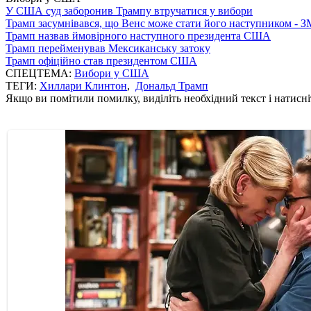
У США суд заборонив Трампу втручатися у вибори
Трамп засумнівався, що Венс може стати його наступником - З
Трамп назвав ймовірного наступного президента США
Трамп перейменував Мексиканську затоку
Трамп офіційно став президентом США
СПЕЦТЕМА:
Вибори у США
ТЕГИ:
Хиллари Клинтон
,
Дональд Трамп
Якщо ви помітили помилку, виділіть необхідний текст і натисніт