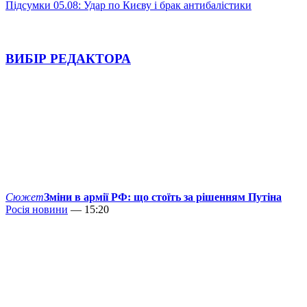
Підсумки 05.08: Удар по Києву і брак антибалістики
ВИБІР РЕДАКТОРА
Сюжет
Зміни в армії РФ: що стоїть за рішенням Путіна
Росія новини
— 15:20