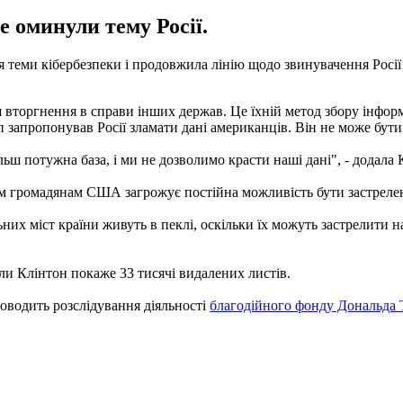
е оминули тему Росії.
я теми кібербезпеки і продовжила лінію щодо звинувачення Росі
я вторгнення в справи інших держав. Це їхній метод збору інфо
мп запропонував Росії зламати дані американців. Він не може бути
льш потужна база, і ми не дозволимо красти наші дані", - додала 
м громадянам США загрожує постійна можливість бути застреле
них міст країни живуть в пеклі, оскільки їх можуть застрелити н
ли Клінтон покаже 33 тисячі видалених листів.
оводить розслідування діяльності
благодійного фонду Дональда 