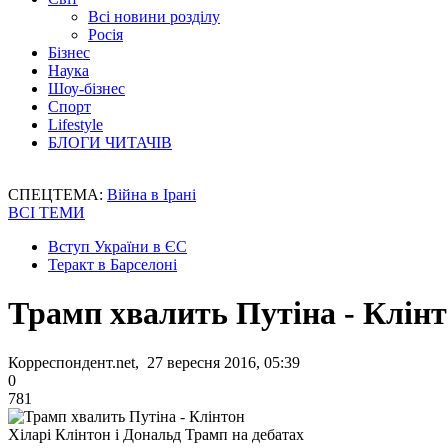
Всі новини розділу
Росія
Бізнес
Наука
Шоу-бізнес
Спорт
Lifestyle
БЛОГИ ЧИТАЧІВ
СПЕЦТЕМА:
Війна в Ірані
ВСІ ТЕМИ
Вступ України в ЄС
Теракт в Барселоні
Трамп хвалить Путіна - Клін
Корреспондент.net, 27 вересня 2016, 05:39
0
781
Хіларі Клінтон і Дональд Трамп на дебатах