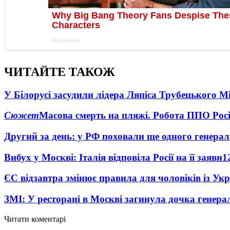
ЧИТАЙТЕ ТАКОЖ
У Білорусі засудили лідера Ляпіса Трубецького М
Сюжет
Масова смерть на пляжі. Робота ППО Росі
Другий за день: у РФ поховали ще одного генерал
Вибух у Москві: Італія відповіла Росії на її заяви
1
ЄС відзавтра змінює правила для чоловіків із Ук
ЗМІ: У ресторані в Москві загинула дочка генера
Читати коментарі