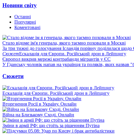
Новини світу
Останні
Популярні
Коментовані
Стало відоме ім'я генерала, якого таємно поховали в Москві
За три тижні до голосування Ісландія порівну поділилася щодо
Сюжет
Ескалація для Європи. Російський дрон в Лейпцигу
Європол викрив мережі контрабанди мігрантів у ЄС
У Гданську чоловік напав на українця та поляків, яких назвав 
Сюжети
Ескалація для Європи. Російський дрон в Лейпцигу
Вторгнення Росії в Україну. Онлайн
Війна на Близькому Сході. Онлайн
Зміни в армії РФ: що стоїть за рішенням Путіна