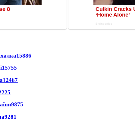
іхалка
15886
ї
15755
а
12467
2225
раїни
9875
ла
9281