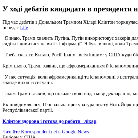
У ході дебатів кандидати в президенти н
Під час дебатів з Дональдом Трампом Хіларі Клінтон торкнулас
передає
Life
.
"Я знаю, Трамп хвалить Путіна. Путін використовує хакерів дл
сидіти і дивитися на витік інформації. Я була в шоці, коли Тра
"Треба сказати Китаю, Росії, Ірану і всім іншим: у США куди бі
Крім цього, Трамп заявив, що афроамериканцям й іспаномовни
"У нас ситуація, коли афроамериканці та іспаномовні з централь
знайде вихід із ситуації.
Також Трамп заявив, що покаже свою податкову декларацію, ко
Як повідомлялося, Генеральна прокуратура штату Нью-Йорк пр
Республіканської партії.
Клінтон здорова і готова до роботи - лікар
Читайте Korrespondent.net в Google News
Вибори у США