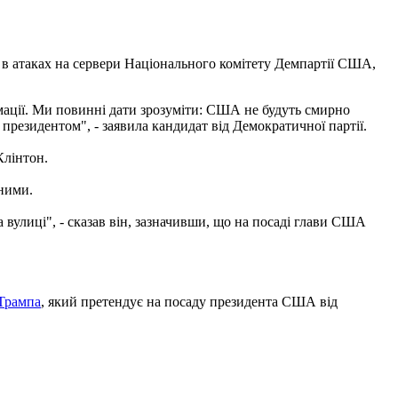
ї в атаках на сервери Національного комітету Демпартії США,
рмації. Ми повинні дати зрозуміти: США не будуть смирно
 президентом", - заявила кандидат від Демократичної партії.
Клінтон.
ними.
а вулиці", - сказав він, зазначивши, що на посаді глави США
Трампа
, який претендує на посаду президента США від