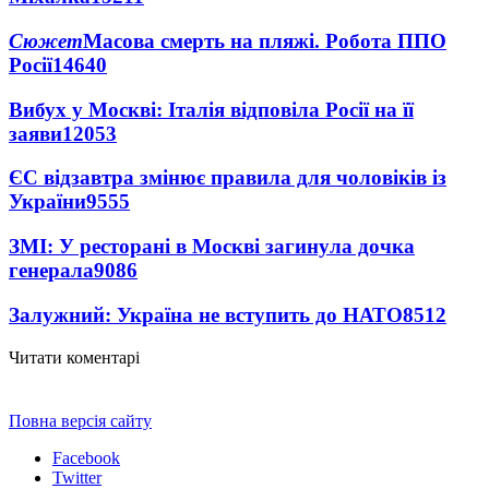
Сюжет
Масова смерть на пляжі. Робота ППО
Росії
14640
Вибух у Москві: Італія відповіла Росії на її
заяви
12053
ЄС відзавтра змінює правила для чоловіків із
України
9555
ЗМІ: У ресторані в Москві загинула дочка
генерала
9086
Залужний: Україна не вступить до НАТО
8512
Читати коментарі
Повна версія сайту
Facebook
Twitter