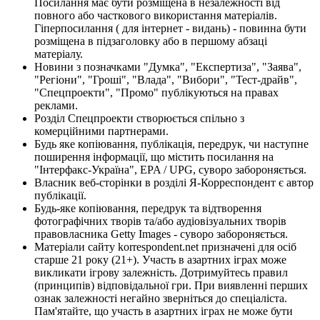
Посилання має бути розміщена в незалежності від
повного або часткового використання матеріалів.
Гіперпосилання ( для інтернет - видань) - повинна бути
розміщена в підзаголовку або в першому абзаці
матеріалу.
Новини з позначками "Думка", "Експертиза", "Заява",
"Регіони", "Гроші", "Влада", "Вибори", "Тест-драйв",
"Спецпроекти", "Промо" публікуються на правах
реклами.
Розділ Спецпроекти створюється спільно з
комерційними партнерами.
Будь яке копіювання, публікація, передрук, чи наступне
поширення інформації, що містить посилання на
"Інтерфакс-Україна", EPA / UPG, суворо забороняється.
Власник веб-сторінки в розділі Я-Корреспондент є автор
публікації.
Будь-яке копіювання, передрук та відтворення
фотографічних творів та/або аудіовізуальних творів
правовласника Getty Images - суворо забороняється.
Матеріали сайту korrespondent.net призначені для осіб
старше 21 року (21+). Участь в азартних іграх може
викликати ігрову залежність. Дотримуйтесь правил
(принципів) відповідальної гри. При виявленні перших
ознак залежності негайно зверніться до спеціаліста.
Пам'ятайте, що участь в азартних іграх не може бути