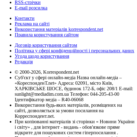
RSS-стрічки
E-mail розсилка
Контакти
Реклама на сайті
Використання матеріалів korrespondent.net
Правила користування сайтом
Договір користування сайтом
Політика у сфері конфіденційності і персональних даних
Угода щодо користування
Редакція
© 2000-2026, Korrespondent.net
Суб'єкт у сфері онлайн-медіа Назва онлайн-медіа –
«КореспонденТ.net» Адреса: 02091, місто Київ,
ХАРКІВСЬКЕ ШОСЕ, будинок 172-Б, офіс 208/1 E-mail:
sunlight@mediadim.com.ua
Телефон: 044-205-43-00
Ідентифікатор медіа – R40-06068
Використання будь-яких матеріалів, розміщених на
сайті, дозволяється за умови посилання на
Корреспондент.net.
При копіюванні матеріалів зі сторінки « Новини України
і світу» , для інтернет - видань - обов'язкове пряме
відкрите для пошукових систем гіперпосилання .