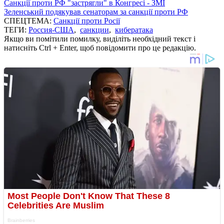
Санкції проти РФ "застрягли" в Конгресі - ЗМІ
Зеленський подякував сенаторам за санкції проти РФ
СПЕЦТЕМА:
Санкції проти Росії
ТЕГИ:
Россия-США
,
санкции
,
кибератака
Якщо ви помітили помилку, виділіть необхідний текст і
натисніть Ctrl + Enter, щоб повідомити про це редакцію.