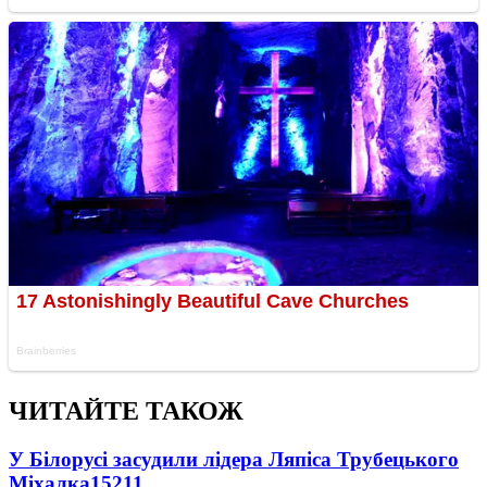
ЧИТАЙТЕ ТАКОЖ
У Білорусі засудили лідера Ляпіса Трубецького
Міхалка
15211