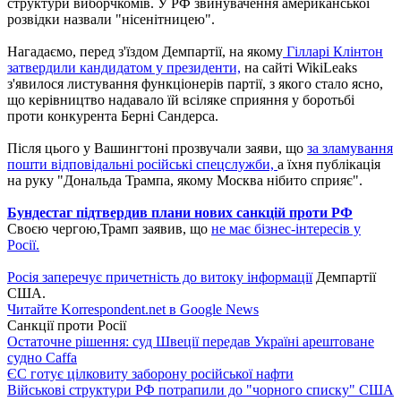
структури виборчкомів. У РФ звинувачення американської
розвідки назвали "нісенітницею".
Нагадаємо, перед з'їздом Демпартії, на якому
Гілларі Клінтон
затвердили кандидатом у президенти,
на сайті WikiLeaks
з'явилося листування функціонерів партії, з якого стало ясно,
що керівництво надавало їй всіляке сприяння у боротьбі
проти конкурента Берні Сандерса.
Після цього у Вашингтоні прозвучали заяви, що
за зламування
пошти відповідальні російські спецслужби,
а їхня публікація
на руку "Дональда Трампа, якому Москва нібито сприяє".
Бундестаг підтвердив плани нових санкцій проти РФ
Своєю чергою,Трамп заявив, що
не має бізнес-інтересів у
Росії.
Росія заперечує причетність до витоку інформації
Демпартії
США.
Читайте Korrespondent.net в Google News
Санкції проти Росії
Остаточне рішення: суд Швеції передав Україні арештоване
судно Caffa
ЄС готує цілковиту заборону російської нафти
Військові структури РФ потрапили до "чорного списку" США