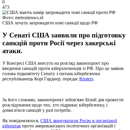
0
473
Фото: metronieuws.nl
США хочуть запровадити нові санкції щодо РФ
У Сенаті США заявили про підготовку
санкцій проти Росії через хакерські
атаки.
У Конгресі США внесуть на розгляд законопроет про
введення санкцій проти кіберзлочинців із РФ. Про це заявив
голова підкомітету Сенату з питань кібербезпеки
республіканець Корі Гарднер, передає
Reuters
.
За його словами, законопроект зобов'яже Білий дім провести
розслідування щодо тих, хто підриває кібербезпеку, і
домагатися санкцій у разі потреби.
Як повідомлялося,
США звинуватили Росію в організації
кібератак
проти американських політичних організацій і