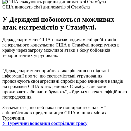
США вивозять сім'ї дипломатів зі Стамбула
У Держдепі побоюються можливих
атак екстремістів у Стамбулі.
Держдепартамент США наказав родичам співробітників
генерального консульства США в Стамбулі повернутися в
країну через загрозу можливої атаки з боку бойовиків
терористичних угруповань.
"Держдепартамент прийняв таке рішення на підставі
інформації про те, що екстремістські угруповання
продовжують свої агресивні спроби щодо вчинення нападів
на громадян США в тих районах Стамбула, де вони
проживають або часто бувають", - йдеться в тексті офіційного
попередження.
Зазначається, що цей наказ не поширюється на сім'ї
співробітників представництв США в інших містах
Туреччини.
У Туреччині бойовики обстріляли трасу