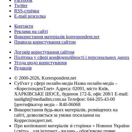
Facebook
Twitter
RSS-стрічки
E-mail розсилка
Контакти
Реклама на сайті
Використання матеріалів korrespondent.net
Правила користування сайтом
Договір користування сайтом
Політика у сфері конфіденційності і персональних даних
Угода щодо користування
Редакція
© 2000-2026, Korrespondent.net
Суб'єкт у сфері онлайн-медіа Назва онлайн-медіа –
«КореспонденТ.net» Адреса: 02091, місто Київ,
ХАРКІВСЬКЕ ШОСЕ, будинок 172-Б, офіс 208/1 E-mail:
sunlight@mediadim.com.ua
Телефон: 044-205-43-00
Ідентифікатор медіа – R40-06068
Використання будь-яких матеріалів, розміщених на
сайті, дозволяється за умови посилання на
Корреспондент.net.
При копіюванні матеріалів зі сторінки « Новини України
і світу» , для інтернет - видань - обов'язкове пряме