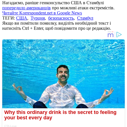
Нагадаємо, раніше генконсульство США в Стамбулі
попередило американців
про можливі атаки екстремістів.
Читайте Korrespondent.net в Google News
ТЕГИ:
США
,
Турция
,
безопасность
,
Стамбул
Якщо ви помітили помилку, виділіть необхідний текст і
натисніть Ctrl + Enter, щоб повідомити про це редакцію.