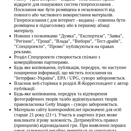
відкрите для пошукових систем гіперпосилання .
Посилання має бути розміщена в незалежності від
повного або часткового використання матеріалів.
Гіперпосилання ( для інтернет - видань) - повинна бути
розміщена в підзаголовку або в першому абзаці
матеріалу.
Новини з позначками "Думка", "Експертиза", "Заява",
"Регіони", "Гроші", "Влада", "Вибори", "Тест-драйв",
"Спецпроекти", "Промо" публікуються на правах
реклами.
Розділ Спецпроекти створюється спільно з
комерційними партнерами.
Будь яке копіювання, публікація, передрук, чи наступне
поширення інформації, що містить посилання на
"Інтерфакс-Україна", EPA / UPG, суворо забороняється.
Власник веб-сторінки в розділі Я-Корреспондент є автор
публікації.
Будь-яке копіювання, передрук та відтворення
фотографічних творів та/або аудіовізуальних творів
правовласника Getty Images - суворо забороняється.
Матеріали сайту korrespondent.net призначені для осіб
старше 21 року (21+). Участь в азартних іграх може
викликати ігрову залежність. Дотримуйтесь правил
(принципів) відповідальної гри. При виявленні перших
ознак залежності негайно зверніться до спеціаліста.