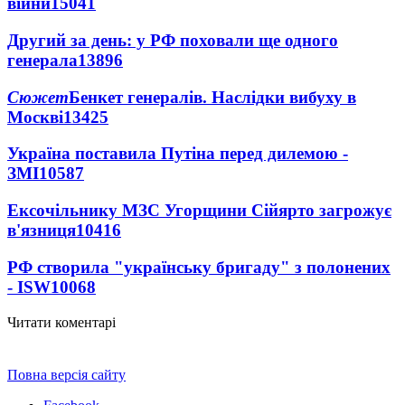
війни
15041
Другий за день: у РФ поховали ще одного
генерала
13896
Сюжет
Бенкет генералів. Наслідки вибуху в
Москві
13425
Україна поставила Путіна перед дилемою -
ЗМІ
10587
Ексочільнику МЗС Угорщини Сійярто загрожує
в'язниця
10416
РФ створила "українську бригаду" з полонених
- ISW
10068
Читати коментарі
Повна версія сайту