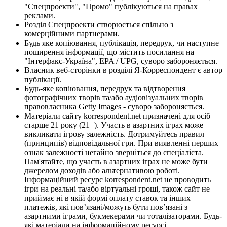
"Спецпроекти", "Промо" публікуються на правах
реклами.
Розділ Спецпроекти створюється спільно з
комерційними партнерами.
Будь яке копіювання, публікація, передрук, чи наступне
поширення інформації, що містить посилання на
"Інтерфакс-Україна", EPA / UPG, суворо забороняється.
Власник веб-сторінки в розділі Я-Корреспондент є автор
публікації.
Будь-яке копіювання, передрук та відтворення
фотографічних творів та/або аудіовізуальних творів
правовласника Getty Images - суворо забороняється.
Матеріали сайту korrespondent.net призначені для осіб
старше 21 року (21+). Участь в азартних іграх може
викликати ігрову залежність. Дотримуйтесь правил
(принципів) відповідальної гри. При виявленні перших
ознак залежності негайно зверніться до спеціаліста.
Пам'ятайте, що участь в азартних іграх не може бути
джерелом доходів або альтернативою роботі.
Інформаційний ресурс korrespondent.net не проводить
ігри на реальні та/або віртуальні гроші, також сайт не
приймає ні в якій формі оплату ставок та інших
платежів, які пов’язані/можуть бути пов’язані з
азартними іграми, букмекерами чи тоталізаторами. Будь-
які матеріали на інформаційному ресурсі