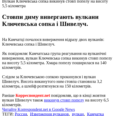
Вулкан Ключевська сопка викинув стовп попелу на висоту
5,5 кілометра
Стовпи диму вивергають вулкани
Ключевська сопка і Шивелуч.
На Камчатці почалося виверження відразу двох вулканів:
Ключевська сопка і Шивелуч.
Як повідомляє Камчатська група реагування на вулканічні
виверження, вулкан Ключевська сопка викинув стовп попелу
на висоту 5,5 кілометра. Хмара попелу поширилася на 140
кілометрів.
Слідом за Ключевською сопкою прокинувся і вулкан
Шивелуч. Висота викинутого ним стовпа становила 3,2
кілометра, а шлейф розтягнувся на 150 кілометрів.
Раніше
Корреспондент.net
повідомляв, що в кінці жовтня
вулкан Шивелуч також
викинув стовп попелу
на висоту 6,5
кілометрів.
Читайте Korrespondent.net в Google News
ТЕГИ:
Россия
,
Извержения вулканов
,
вулкан
,
Камчатка