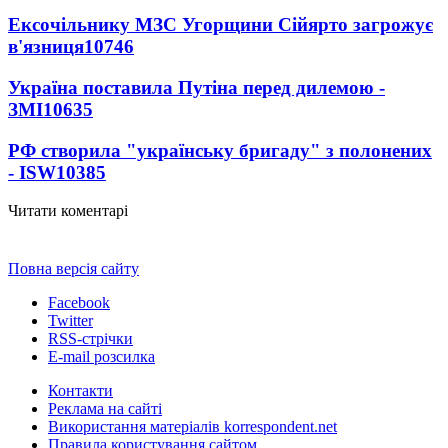
Ексочільнику МЗС Угорщини Сійярто загрожує
в'язниця
10746
Україна поставила Путіна перед дилемою -
ЗМІ
10635
РФ створила "українську бригаду" з полонених
- ISW
10385
Читати коментарі
Повна версія сайту
Facebook
Twitter
RSS-стрічки
E-mail розсилка
Контакти
Реклама на сайті
Використання матеріалів korrespondent.net
Правила користування сайтом