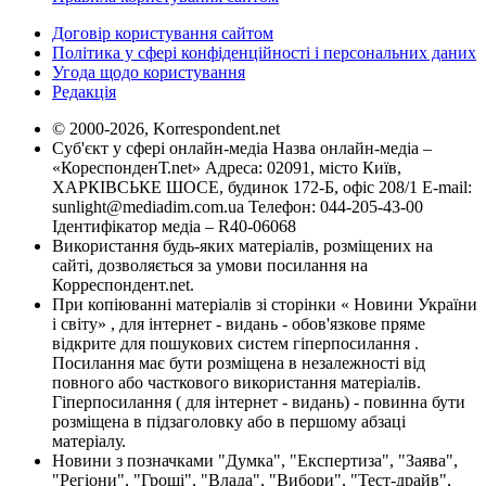
Договір користування сайтом
Політика у сфері конфіденційності і персональних даних
Угода щодо користування
Редакція
© 2000-2026, Korrespondent.net
Суб'єкт у сфері онлайн-медіа Назва онлайн-медіа –
«КореспонденТ.net» Адреса: 02091, місто Київ,
ХАРКІВСЬКЕ ШОСЕ, будинок 172-Б, офіс 208/1 E-mail:
sunlight@mediadim.com.ua
Телефон: 044-205-43-00
Ідентифікатор медіа – R40-06068
Використання будь-яких матеріалів, розміщених на
сайті, дозволяється за умови посилання на
Корреспондент.net.
При копіюванні матеріалів зі сторінки « Новини України
і світу» , для інтернет - видань - обов'язкове пряме
відкрите для пошукових систем гіперпосилання .
Посилання має бути розміщена в незалежності від
повного або часткового використання матеріалів.
Гіперпосилання ( для інтернет - видань) - повинна бути
розміщена в підзаголовку або в першому абзаці
матеріалу.
Новини з позначками "Думка", "Експертиза", "Заява",
"Регіони", "Гроші", "Влада", "Вибори", "Тест-драйв",