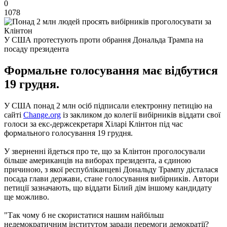
0
1078
У США протестують проти обрання Дональда Трампа на
посаду президента
Формальне голосування має відбутися
19 грудня.
У США понад 2 млн осіб підписали електронну петицію на
сайті
Change.org
із закликом до колегії вибірників віддати свої
голоси за екс-держсекретаря Хіларі Клінтон під час
формального голосування 19 грудня.
У зверненні йдеться про те, що за Клінтон проголосували
більше американців на виборах президента, а єдиною
причиною, з якої республіканцеві Дональду Трампу дісталася
посада глави держави, стане голосування вибірників.
Автори
петиції зазначають, що віддати Білий дім іншому кандидату
ще можливо.
"Так чому б не скористатися нашим найбільш
недемократичним інститутом заради перемоги демократії?