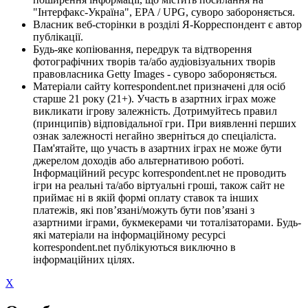
"Інтерфакс-Україна", EPA / UPG, суворо забороняється.
Власник веб-сторінки в розділі Я-Корреспондент є автор
публікації.
Будь-яке копіювання, передрук та відтворення
фотографічних творів та/або аудіовізуальних творів
правовласника Getty Images - суворо забороняється.
Матеріали сайту korrespondent.net призначені для осіб
старше 21 року (21+). Участь в азартних іграх може
викликати ігрову залежність. Дотримуйтесь правил
(принципів) відповідальної гри. При виявленні перших
ознак залежності негайно зверніться до спеціаліста.
Пам'ятайте, що участь в азартних іграх не може бути
джерелом доходів або альтернативою роботі.
Інформаційний ресурс korrespondent.net не проводить
ігри на реальні та/або віртуальні гроші, також сайт не
приймає ні в якій формі оплату ставок та інших
платежів, які пов’язані/можуть бути пов’язані з
азартними іграми, букмекерами чи тоталізаторами. Будь-
які матеріали на інформаційному ресурсі
korrespondent.net публікуються виключно в
інформаційних цілях.
X