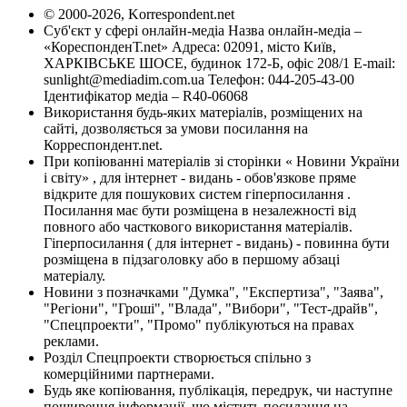
© 2000-2026, Korrespondent.net
Суб'єкт у сфері онлайн-медіа Назва онлайн-медіа –
«КореспонденТ.net» Адреса: 02091, місто Київ,
ХАРКІВСЬКЕ ШОСЕ, будинок 172-Б, офіс 208/1 E-mail:
sunlight@mediadim.com.ua
Телефон: 044-205-43-00
Ідентифікатор медіа – R40-06068
Використання будь-яких матеріалів, розміщених на
сайті, дозволяється за умови посилання на
Корреспондент.net.
При копіюванні матеріалів зі сторінки « Новини України
і світу» , для інтернет - видань - обов'язкове пряме
відкрите для пошукових систем гіперпосилання .
Посилання має бути розміщена в незалежності від
повного або часткового використання матеріалів.
Гіперпосилання ( для інтернет - видань) - повинна бути
розміщена в підзаголовку або в першому абзаці
матеріалу.
Новини з позначками "Думка", "Експертиза", "Заява",
"Регіони", "Гроші", "Влада", "Вибори", "Тест-драйв",
"Спецпроекти", "Промо" публікуються на правах
реклами.
Розділ Спецпроекти створюється спільно з
комерційними партнерами.
Будь яке копіювання, публікація, передрук, чи наступне
поширення інформації, що містить посилання на