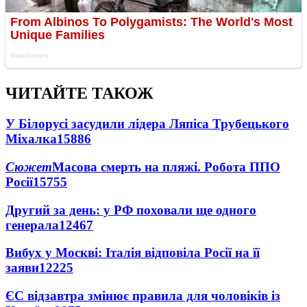
ЧИТАЙТЕ ТАКОЖ
У Білорусі засудили лідера Ляпіса Трубецького
Міхалка
15886
Сюжет
Масова смерть на пляжі. Робота ППО
Росії
15755
Другий за день: у РФ поховали ще одного
генерала
12467
Вибух у Москві: Італія відповіла Росії на її
заяви
12225
ЄС відзавтра змінює правила для чоловіків із