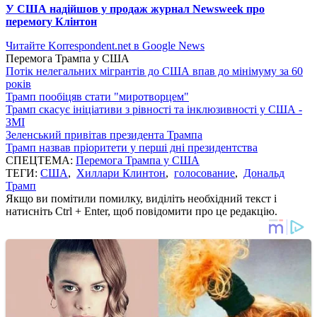
У США надійшов у продаж журнал Newsweek про
перемогу Клінтон
Читайте Korrespondent.net в Google News
Перемога Трампа у США
Потік нелегальних мігрантів до США впав до мінімуму за 60
років
Трамп пообіцяв стати "миротворцем"
Трамп скасує ініціативи з рівності та інклюзивності у США -
ЗМІ
Зеленський привітав президента Трампа
Трамп назвав пріоритети у перші дні президентства
СПЕЦТЕМА:
Перемога Трампа у США
ТЕГИ:
США
,
Хиллари Клинтон
,
голосование
,
Дональд
Трамп
Якщо ви помітили помилку, виділіть необхідний текст і
натисніть Ctrl + Enter, щоб повідомити про це редакцію.