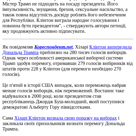
Містер Трамп не підходить на посаду президента. Його
імпульсивність, знущання, брехня, сексуальне насильство, а
також повна відсутність досвіду роблять його небезпечним
для Республіки. Клінтон виграла народне голосування і
повинна бути
президентом", - стверджують автори петиції,
яку продовжують активно підписувати.
Як повідомляв
Кореспондент.net
, Хіларі
Клінтон випередила
Дональда Трампа
приблизно на 280 тисяч голосів виборців.
Однак через особливості американської виборчої системи
Трамп здобув перемогу, отримавши 279 голосів вибірників від
штатів проти 228 у Клінтон (для перемоги необхідно 270
голосів).
Це п'ятий в історії США випадок, коли переможець набрав
менше голосів виборців, ніж переможений.
Востаннє таке
відбувалося в 2000 році, коли президентом став
республіканець Джордж Буш-молодший, який поступився
демократові Альберту Гору піввідсотками.
Сама
Хіларі Клінтон визнала свою поразку на виборах
і
закликала своїх прихильників визнати перемогу Дональда
Трампа.