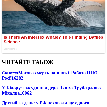
ЧИТАЙТЕ ТАКОЖ
Сюжет
Масова смерть на пляжі. Робота ППО
Росії
16282
У Білорусі засудили лідера Ляпіса Трубецького
Міхалка
16062
Другий за день: у РФ поховали ще одного