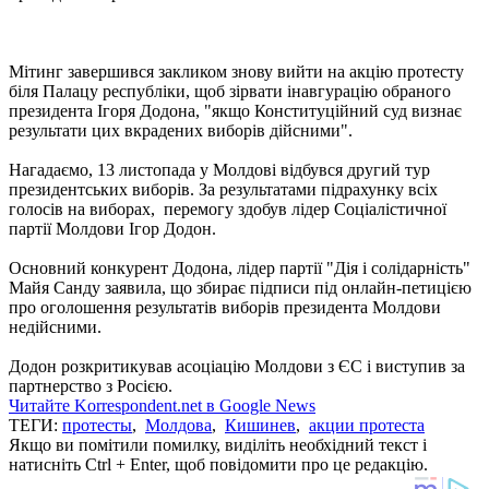
Мітинг завершився закликом знову вийти на акцію протесту
біля Палацу республіки, щоб зірвати інавгурацію обраного
президента Ігоря Додона, "якщо Конституційний суд визнає
результати цих вкрадених виборів дійсними".
Нагадаємо, 13 листопада у Молдові відбувся другий тур
президентських виборів. За результатами підрахунку всіх
голосів на виборах, перемогу здобув лідер Соціалістичної
партії Молдови Ігор Додон.
Основний конкурент Додона, лідер партії "Дія і солідарність"
Майя Санду заявила, що збирає підписи під онлайн-петицією
про оголошення результатів виборів президента Молдови
недійсними.
Додон розкритикував асоціацію Молдови з ЄС і виступив за
партнерство з Росією.
Читайте Korrespondent.net в Google News
ТЕГИ:
протесты
,
Молдова
,
Кишинев
,
акции протеста
Якщо ви помітили помилку, виділіть необхідний текст і
натисніть Ctrl + Enter, щоб повідомити про це редакцію.