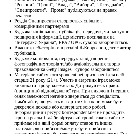
"Регіони", "Гроші", "Влада", "Вибори", "Тест-драйв",
"Спецпроекти", "Промо" публікуються на правах
реклами.
Розділ Спецпроекти створюється спільно з
комерційними партнерами.
Будь яке копіювання, публікація, передрук, чи наступне
поширення інформації, що містить посилання на
"Інтерфакс-Україна", EPA / UPG, суворо забороняється.
Власник веб-сторінки в розділі Я-Корреспондент є автор
публікації.
Будь-яке копіювання, передрук та відтворення
фотографічних творів та/або аудіовізуальних творів
правовласника Getty Images - суворо забороняється.
Матеріали сайту korrespondent.net призначені для осіб
старше 21 року (21+). Участь в азартних іграх може
викликати ігрову залежність. Дотримуйтесь правил
(принципів) відповідальної гри. При виявленні перших
ознак залежності негайно зверніться до спеціаліста.
Пам'ятайте, що участь в азартних іграх не може бути
джерелом доходів або альтернативою роботі.
Інформаційний ресурс korrespondent.net не проводить
ігри на реальні та/або віртуальні гроші, також сайт не
приймає ні в якій формі оплату ставок та інших
платежів, які пов’язані/можуть бути пов’язані з
азартними іграми, букмекерами чи тоталізаторами. Будь-