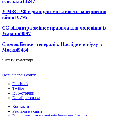
генерала
13247
У МЗС РФ відкинули можливість завершення
війни
10795
ЄС відзавтра змінює правила для чоловіків із
України
9997
Сюжет
Бенкет генералів. Наслідки вибуху в
Москві
9484
Читати коментарі
Повна версія сайту
Facebook
Twitter
RSS-стрічки
E-mail розсилка
Контакти
Реклама на сайті
Використання матеріалів korrespondent.net