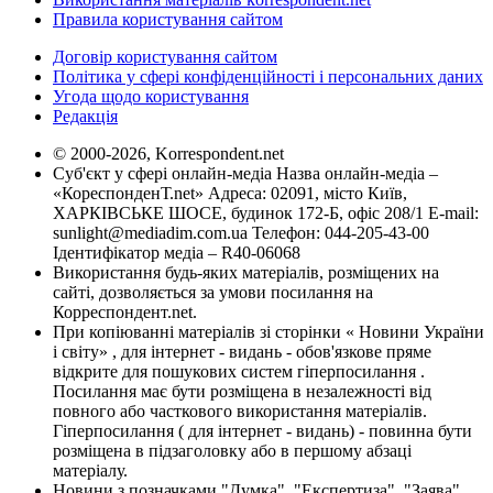
Правила користування сайтом
Договір користування сайтом
Політика у сфері конфіденційності і персональних даних
Угода щодо користування
Редакція
© 2000-2026, Korrespondent.net
Суб'єкт у сфері онлайн-медіа Назва онлайн-медіа –
«КореспонденТ.net» Адреса: 02091, місто Київ,
ХАРКІВСЬКЕ ШОСЕ, будинок 172-Б, офіс 208/1 E-mail:
sunlight@mediadim.com.ua
Телефон: 044-205-43-00
Ідентифікатор медіа – R40-06068
Використання будь-яких матеріалів, розміщених на
сайті, дозволяється за умови посилання на
Корреспондент.net.
При копіюванні матеріалів зі сторінки « Новини України
і світу» , для інтернет - видань - обов'язкове пряме
відкрите для пошукових систем гіперпосилання .
Посилання має бути розміщена в незалежності від
повного або часткового використання матеріалів.
Гіперпосилання ( для інтернет - видань) - повинна бути
розміщена в підзаголовку або в першому абзаці
матеріалу.
Новини з позначками "Думка", "Експертиза", "Заява",