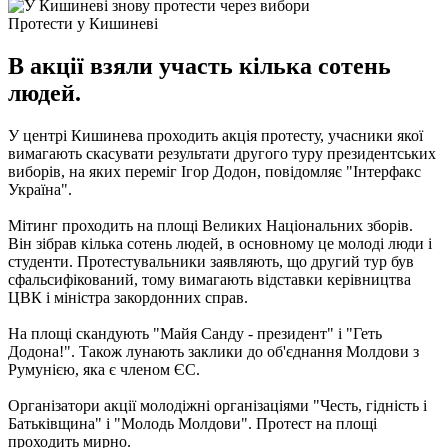
Протести у Кишиневі
В акції взяли участь кілька сотень
людей.
У центрі Кишинева проходить акція протесту, учасники якої
вимагають скасувати результати другого туру президентських
виборів, на яких переміг Ігор Додон, повідомляє "Інтерфакс
Україна".
Мітинг проходить на площі Великих Національних зборів.
Він зібрав кілька сотень людей, в основному це молоді люди і
студенти. Протестувальники заявляють, що другий тур був
сфальсифікований, тому вимагають відставки керівництва
ЦВК і міністра закордонних справ.
На площі скандують "Майя Санду - президент" і "Геть
Додона!". Також лунають заклики до об'єднання Молдови з
Румунією, яка є членом ЄС.
Організатори акції молодіжні організаціями "Честь, гідність і
Батьківщина" і "Молодь Молдови". Протест на площі
проходить мирно.