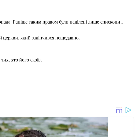
опада. Раніше таким правом були наділені лише єпископи і
ї церкви, який закінчився нещодавно.
тих, хто його скоїв.