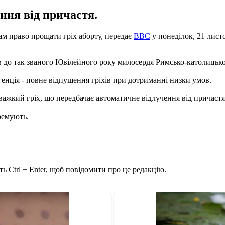
ння від причастя.
м право прощати гріх аборту, передає
ВВС
у понеділок, 21 лист
в до так званого Ювілейного року милосердя Римсько-католицько
енція - повне відпущення гріхів при дотриманні низки умов.
важкий гріх, що передбачає автоматичне відлучення від причастя 
ремують.
ь Ctrl + Enter, щоб повідомити про це редакцію.