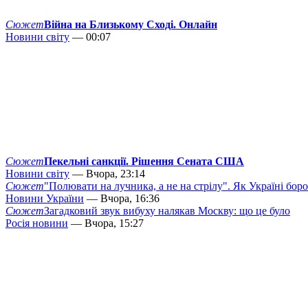
Сюжет
Війна на Близькому Сході. Онлайн
Новини світу
— 00:07
Сюжет
Пекельні санкції. Рішення Сената США
Новини світу
— Вчора, 23:14
Сюжет
"Полювати на лучника, а не на стрілу". Як Україні бор
Новини України
— Вчора, 16:36
Сюжет
Загадковий звук вибуху налякав Москву: що це було
Росія новини
— Вчора, 15:27