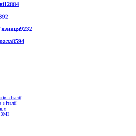
ві
12884
392
'язниця
9232
ерала
8594
з Італії
ану
 ЗМІ