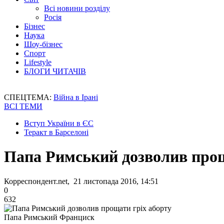
Всі новини розділу
Росія
Бізнес
Наука
Шоу-бізнес
Спорт
Lifestyle
БЛОГИ ЧИТАЧІВ
СПЕЦТЕМА:
Війна в Ірані
ВСІ ТЕМИ
Вступ України в ЄС
Теракт в Барселоні
Папа Римський дозволив прощ
Корреспондент.net, 21 листопада 2016, 14:51
0
632
Папа Римський Франциск