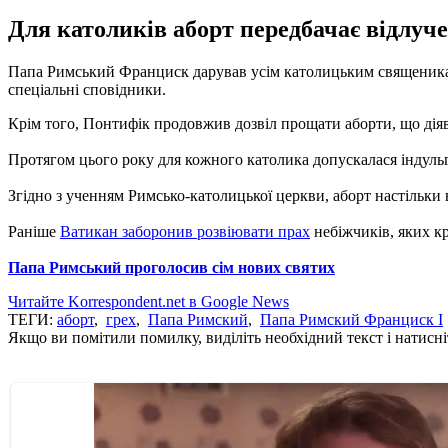
Для католиків аборт передбачає відлуче
Папа Римський Франциск дарував усім католицьким священика
спеціальні сповідники.
Крім того, Понтифік продовжив дозвіл прощати аборти, що дія
Протягом цього року для кожного католика допускалася індульг
Згідно з ученням Римсько-католицької церкви, аборт настільки 
Раніше
Ватикан заборонив розвіювати прах
небіжчиків, яких к
Папа Римський проголосив сім нових святих
Читайте Korrespondent.net в Google News
ТЕГИ:
аборт
,
грех
,
Папа Римский
,
Папа Римский Франциск I
Якщо ви помітили помилку, виділіть необхідний текст і натисніт