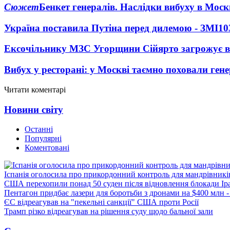
Сюжет
Бенкет генералів. Наслідки вибуху в Моск
Україна поставила Путіна перед дилемою - ЗМІ
10
Ексочільнику МЗС Угорщини Сійярто загрожує в
Вибух у ресторані: у Москві таємно поховали ген
Читати коментарі
Новини світу
Останні
Популярні
Коментовані
Іспанія оголосила про прикордонний контроль для мандрівників 
США перехопили понад 50 суден після відновлення блокади Ір
Пентагон придбає лазери для боротьби з дронами на $400 млн -
ЄС відреагував на "пекельні санкції" США проти Росії
Трамп різко відреагував на рішення суду щодо бальної зали