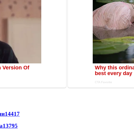
ни
14417
а
13795