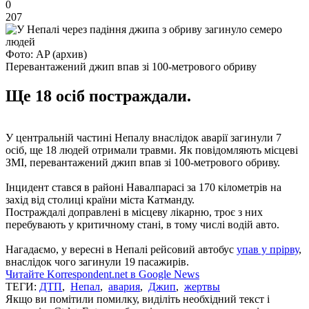
0
207
Фото: AP (архив)
Перевантажений джип впав зі 100-метрового обриву
Ще 18 осіб постраждали.
У центральній частині Непалу внаслідок аварії загинули 7
осіб, ще 18 людей отримали травми. Як повідомляють місцеві
ЗМІ, перевантажений джип впав зі 100-метрового обриву.
Інцидент стався в районі Навалпарасі за 170 кілометрів на
захід від столиці країни міста Катманду.
Постраждалі доправлені в місцеву лікарню, троє з них
перебувають у критичному стані, в тому числі водій авто.
Нагадаємо, у вересні в Непалі рейсовий автобус
упав у прірву
,
внаслідок чого загинули 19 пасажирів.
Читайте Korrespondent.net в Google News
ТЕГИ:
ДТП
,
Непал
,
авария
,
Джип
,
жертвы
Якщо ви помітили помилку, виділіть необхідний текст і