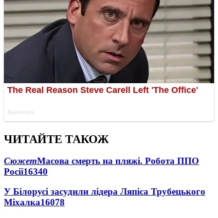
ЧИТАЙТЕ ТАКОЖ
Сюжет
Масова смерть на пляжі. Робота ППО
Росії
16340
У Білорусі засудили лідера Ляпіса Трубецького
Міхалка
16078