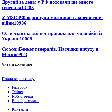
Другий за день: у РФ поховали ще одного
генерала
13283
У МЗС РФ відкинули можливість завершення
війни
10986
ЄС відзавтра змінює правила для чоловіків із
України
10008
Сюжет
Бенкет генералів. Наслідки вибуху в
Москві
9923
Читати коментарі
Повна версія сайту
Facebook
Twitter
RSS-стрічки
E-mail розсилка
Контакти