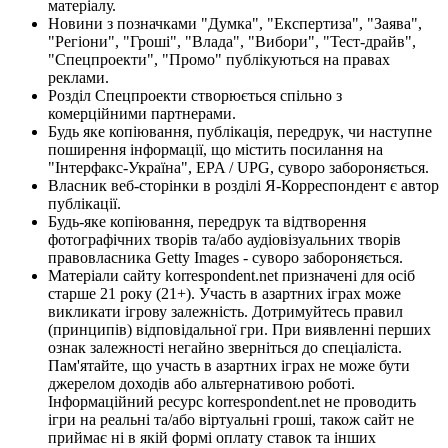
матеріалу.
Новини з позначками "Думка", "Експертиза", "Заява",
"Регіони", "Гроші", "Влада", "Вибори", "Тест-драйв",
"Спецпроекти", "Промо" публікуються на правах
реклами.
Розділ Спецпроекти створюється спільно з
комерційними партнерами.
Будь яке копіювання, публікація, передрук, чи наступне
поширення інформації, що містить посилання на
"Інтерфакс-Україна", EPA / UPG, суворо забороняється.
Власник веб-сторінки в розділі Я-Корреспондент є автор
публікації.
Будь-яке копіювання, передрук та відтворення
фотографічних творів та/або аудіовізуальних творів
правовласника Getty Images - суворо забороняється.
Матеріали сайту korrespondent.net призначені для осіб
старше 21 року (21+). Участь в азартних іграх може
викликати ігрову залежність. Дотримуйтесь правил
(принципів) відповідальної гри. При виявленні перших
ознак залежності негайно зверніться до спеціаліста.
Пам'ятайте, що участь в азартних іграх не може бути
джерелом доходів або альтернативою роботі.
Інформаційний ресурс korrespondent.net не проводить
ігри на реальні та/або віртуальні гроші, також сайт не
приймає ні в якій формі оплату ставок та інших