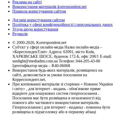
Реклама на сайті
Використання матеріалів korrespondent.net
Правила користування сайтом
Договір користування сайтом
Політика у сфері конфіденційності і персональних даних
Угода щодо користування
Редакція
© 2000-2026, Korrespondent.net
Суб'єкт у сфері онлайн-медіа Назва онлайн-медіа –
«КореспонденТ.net» Адреса: 02091, місто Київ,
ХАРКІВСЬКЕ ШОСЕ, будинок 172-Б, офіс 208/1 E-mail:
sunlight@mediadim.com.ua
Телефон: 044-205-43-00
Ідентифікатор медіа – R40-06068
Використання будь-яких матеріалів, розміщених на
сайті, дозволяється за умови посилання на
Корреспондент.net.
При копіюванні матеріалів зі сторінки « Новини України
і світу» , для інтернет - видань - обов'язкове пряме
відкрите для пошукових систем гіперпосилання .
Посилання має бути розміщена в незалежності від
повного або часткового використання матеріалів.
Гіперпосилання ( для інтернет - видань) - повинна бути
розміщена в підзаголовку або в першому абзаці