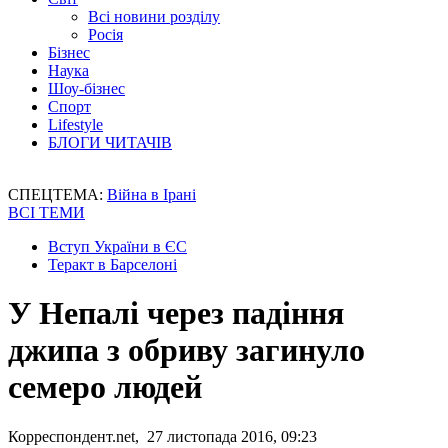
Всі новини розділу
Росія
Бізнес
Наука
Шоу-бізнес
Спорт
Lifestyle
БЛОГИ ЧИТАЧІВ
СПЕЦТЕМА:
Війна в Ірані
ВСІ ТЕМИ
Вступ України в ЄС
Теракт в Барселоні
У Непалі через падіння
джипа з обриву загинуло
семеро людей
Корреспондент.net, 27 листопада 2016, 09:23