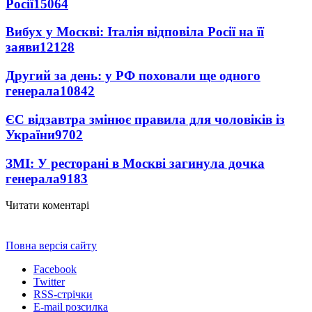
Росії
15064
Вибух у Москві: Італія відповіла Росії на її
заяви
12128
Другий за день: у РФ поховали ще одного
генерала
10842
ЄС відзавтра змінює правила для чоловіків із
України
9702
ЗМІ: У ресторані в Москві загинула дочка
генерала
9183
Читати коментарі
Повна версія сайту
Facebook
Twitter
RSS-стрічки
E-mail розсилка