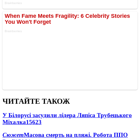
ЧИТАЙТЕ ТАКОЖ
У Білорусі засудили лідера Ляпіса Трубецького
Міхалка
15623
Сюжет
Масова смерть на пляжі. Робота ППО