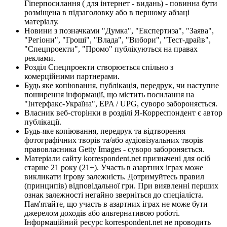
Гіперпосилання ( для інтернет - видань) - повинна бути
розміщена в підзаголовку або в першому абзаці
матеріалу.
Новини з позначками "Думка", "Експертиза", "Заява",
"Регіони", "Гроші", "Влада", "Вибори", "Тест-драйв",
"Спецпроекти", "Промо" публікуються на правах
реклами.
Розділ Спецпроекти створюється спільно з
комерційними партнерами.
Будь яке копіювання, публікація, передрук, чи наступне
поширення інформації, що містить посилання на
"Інтерфакс-Україна", EPA / UPG, суворо забороняється.
Власник веб-сторінки в розділі Я-Корреспондент є автор
публікації.
Будь-яке копіювання, передрук та відтворення
фотографічних творів та/або аудіовізуальних творів
правовласника Getty Images - суворо забороняється.
Матеріали сайту korrespondent.net призначені для осіб
старше 21 року (21+). Участь в азартних іграх може
викликати ігрову залежність. Дотримуйтесь правил
(принципів) відповідальної гри. При виявленні перших
ознак залежності негайно зверніться до спеціаліста.
Пам'ятайте, що участь в азартних іграх не може бути
джерелом доходів або альтернативою роботі.
Інформаційний ресурс korrespondent.net не проводить