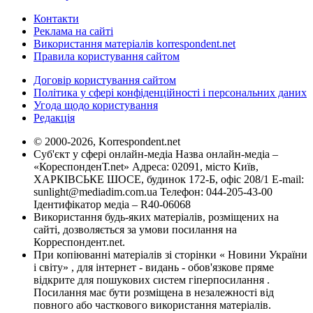
Контакти
Реклама на сайті
Використання матеріалів korrespondent.net
Правила користування сайтом
Договір користування сайтом
Політика у сфері конфіденційності і персональних даних
Угода щодо користування
Редакція
© 2000-2026, Korrespondent.net
Суб'єкт у сфері онлайн-медіа Назва онлайн-медіа –
«КореспонденТ.net» Адреса: 02091, місто Київ,
ХАРКІВСЬКЕ ШОСЕ, будинок 172-Б, офіс 208/1 E-mail:
sunlight@mediadim.com.ua
Телефон: 044-205-43-00
Ідентифікатор медіа – R40-06068
Використання будь-яких матеріалів, розміщених на
сайті, дозволяється за умови посилання на
Корреспондент.net.
При копіюванні матеріалів зі сторінки « Новини України
і світу» , для інтернет - видань - обов'язкове пряме
відкрите для пошукових систем гіперпосилання .
Посилання має бути розміщена в незалежності від
повного або часткового використання матеріалів.