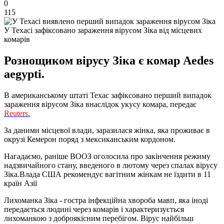
0
115
У Техасі зафіксовано зараження вірусом Зіка від місцевих
комарів
Рознощиком вірусу Зіка є комар Aedes
aegypti.
В американському штаті Техас зафіксовано перший випадок
зараження вірусом Зіка внаслідок укусу комара, передає
Reuters.
За даними місцевої влади, заразилася жінка, яка проживає в
окрузі Кемерон поряд з мексиканським кордоном.
Нагадаємо, раніше ВООЗ оголосила про закінчення режиму
надзвичайного стану, введеного в лютому через спалах вірусу
Зіка.Влада США рекомендує вагітним жінкам не їздити в 11
країн Азії
Лихоманка Зіка - гостра інфекційна хвороба мавп, яка іноді
передається людині через комарів і характеризується
лихоманкою з доброякісним перебігом. Вірус найбільш