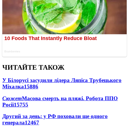
ЧИТАЙТЕ ТАКОЖ
У Білорусі засудили лідера Ляпіса Трубецького
Міхалка
15886
Сюжет
Масова смерть на пляжі. Робота ППО
Росії
15755
Другий за день: у РФ поховали ще одного
генерала
12467