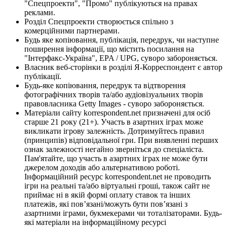
"Спецпроекти", "Промо" публікуються на правах
реклами.
Розділ Спецпроекти створюється спільно з
комерційними партнерами.
Будь яке копіювання, публікація, передрук, чи наступне
поширення інформації, що містить посилання на
"Інтерфакс-Україна", EPA / UPG, суворо забороняється.
Власник веб-сторінки в розділі Я-Корреспондент є автор
публікації.
Будь-яке копіювання, передрук та відтворення
фотографічних творів та/або аудіовізуальних творів
правовласника Getty Images - суворо забороняється.
Матеріали сайту korrespondent.net призначені для осіб
старше 21 року (21+). Участь в азартних іграх може
викликати ігрову залежність. Дотримуйтесь правил
(принципів) відповідальної гри. При виявленні перших
ознак залежності негайно зверніться до спеціаліста.
Пам'ятайте, що участь в азартних іграх не може бути
джерелом доходів або альтернативою роботі.
Інформаційний ресурс korrespondent.net не проводить
ігри на реальні та/або віртуальні гроші, також сайт не
приймає ні в якій формі оплату ставок та інших
платежів, які пов’язані/можуть бути пов’язані з
азартними іграми, букмекерами чи тоталізаторами. Будь-
які матеріали на інформаційному ресурсі