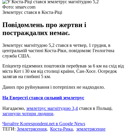
Фото: smarv.com
Землетрус стався в Коста-Ріці
Повідомлень про жертви і
постраждалих немає.
Землетрус магнітудою 5,2 стався в четвер, 1 грудня, в
центральній частині Коста-Ріки, повідомляє Геологічна
служба США.
Епіцентр підземних поштовхів перебував за 6 км на схід від
міста Кот і 30 км від столиці країни, Сан-Хосе. Осередок
залягав на глибині 5 км.
Даних про руйнування і потерпілих не надходило.
На Евересті стався сильний землетрус
Нагадаємо,
землетрус магнітудою 3,4
стався в Польщі,
загинули чотири людини
.
Читайте Korrespondent.net в Google News
ТЕГИ:
Землетрясения
,
Коста-Рика
,
землетрясение