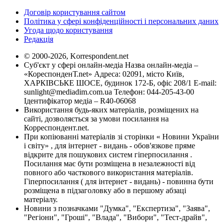
Договір користування сайтом
Політика у сфері конфіденційності і персональних даних
Угода щодо користування
Редакція
© 2000-2026, Korrespondent.net
Суб'єкт у сфері онлайн-медіа Назва онлайн-медіа –
«КореспонденТ.net» Адреса: 02091, місто Київ,
ХАРКІВСЬКЕ ШОСЕ, будинок 172-Б, офіс 208/1 E-mail:
sunlight@mediadim.com.ua
Телефон: 044-205-43-00
Ідентифікатор медіа – R40-06068
Використання будь-яких матеріалів, розміщених на
сайті, дозволяється за умови посилання на
Корреспондент.net.
При копіюванні матеріалів зі сторінки « Новини України
і світу» , для інтернет - видань - обов'язкове пряме
відкрите для пошукових систем гіперпосилання .
Посилання має бути розміщена в незалежності від
повного або часткового використання матеріалів.
Гіперпосилання ( для інтернет - видань) - повинна бути
розміщена в підзаголовку або в першому абзаці
матеріалу.
Новини з позначками "Думка", "Експертиза", "Заява",
"Регіони", "Гроші", "Влада", "Вибори", "Тест-драйв",