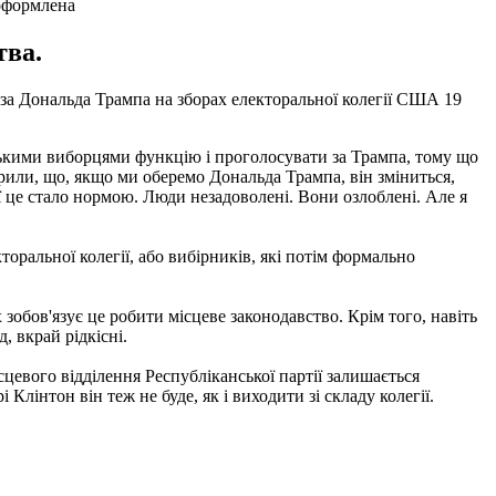
 оформлена
тва.
и за Дональда Трампа на зборах електоральної колегії США 19
ськими виборцями функцію і проголосувати за Трампа, тому що
рили, що, якщо ми оберемо Дональда Трампа, він зміниться,
ії це стало нормою. Люди незадоволені. Вони озлоблені. Але я
оральної колегії, або вибірників, які потім формально
 зобов'язує це робити місцеве законодавство. Крім того, навіть
, вкрай рідкісні.
сцевого відділення Республіканської партії залишається
Клінтон він теж не буде, як і виходити зі складу колегії.