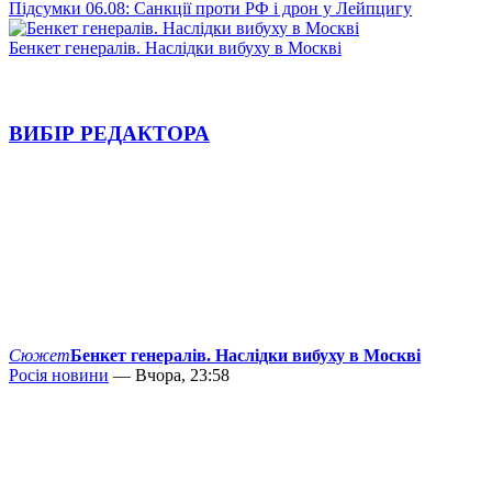
Підсумки 06.08: Санкції проти РФ і дрон у Лейпцигу
Бенкет генералів. Наслідки вибуху в Москві
ВИБІР РЕДАКТОРА
Сюжет
Бенкет генералів. Наслідки вибуху в Москві
Росія новини
— Вчора, 23:58