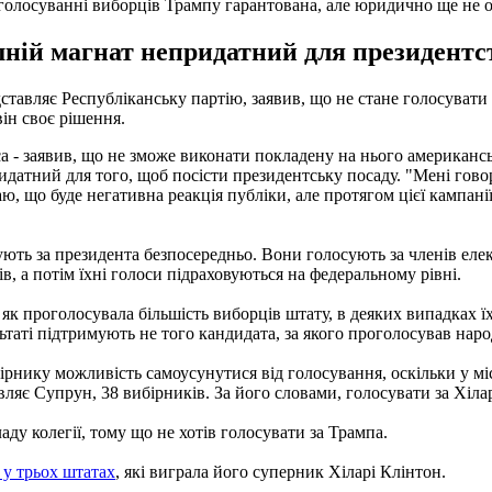
а голосуванні виборців Трампу гарантована, але юридично ще не
ній магнат непридатний для президентс
дставляє Республіканську партію, заявив, що не стане голосуват
він своє рішення.
са - заявив, що не зможе виконати покладену на нього американ
ридатний для того, щоб посісти президентську посаду. "Мені гово
аю, що буде негативна реакція публіки, але протягом цієї кампан
ють за президента безпосередньо. Вони голосують за членів елект
ів, а потім їхні голоси підраховуються на федеральному рівні.
як проголосувала більшість виборців штату, в деяких випадках їх
ьтаті підтримують не того кандидата, за якого проголосував народ
бірнику можливість самоусунутися від голосування, оскільки у мі
ляє Супрун, 38 вибірників. За його словами, голосувати за Хіларі 
ду колегії, тому що не хотів голосувати за Трампа.
у трьох штатах
, які виграла його суперник Хіларі Клінтон.