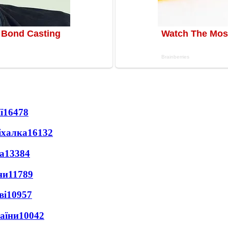
ї
16478
іхалка
16132
а
13384
ни
11789
ві
10957
раїни
10042