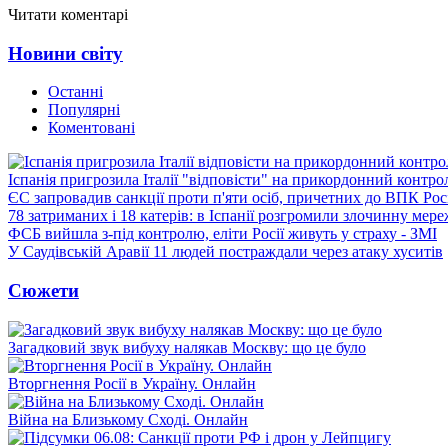
Читати коментарі
Новини світу
Останні
Популярні
Коментовані
Іспанія пригрозила Італії "відповісти" на прикордонний контро
ЄС запровадив санкції проти п'яти осіб, причетних до ВПК Росі
78 затриманих і 18 катерів: в Іспанії розгромили злочинну мер
ФСБ вийшла з-під контролю, еліти Росії живуть у страху - ЗМІ
У Саудівській Аравії 11 людей постраждали через атаку хуситів
Сюжети
Загадковий звук вибуху налякав Москву: що це було
Вторгнення Росії в Україну. Онлайн
Війна на Близькому Сході. Онлайн