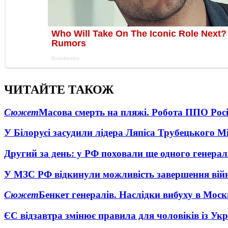
ЧИТАЙТЕ ТАКОЖ
Сюжет
Масова смерть на пляжі. Робота ППО Росі
У Білорусі засудили лідера Ляпіса Трубецького М
Другий за день: у РФ поховали ще одного генерал
У МЗС РФ відкинули можливість завершення вій
Сюжет
Бенкет генералів. Наслідки вибуху в Моск
ЄС відзавтра змінює правила для чоловіків із Ук