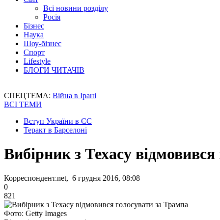
Всі новини розділу
Росія
Бізнес
Наука
Шоу-бізнес
Спорт
Lifestyle
БЛОГИ ЧИТАЧІВ
СПЕЦТЕМА:
Війна в Ірані
ВСІ ТЕМИ
Вступ України в ЄС
Теракт в Барселоні
Вибірник з Техасу відмовився
Корреспондент.net, 6 грудня 2016, 08:08
0
821
Фото: Getty Images