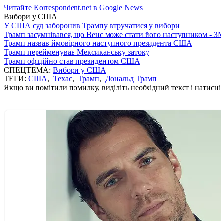
Читайте Korrespondent.net в Google News
Вибори у США
У США суд заборонив Трампу втручатися у вибори
Трамп засумнівався, що Венс може стати його наступником - З
Трамп назвав ймовірного наступного президента США
Трамп перейменував Мексиканську затоку
Трамп офіційно став президентом США
СПЕЦТЕМА:
Вибори у США
ТЕГИ:
США
,
Техас
,
Трамп
,
Дональд Трамп
Якщо ви помітили помилку, виділіть необхідний текст і натисніт