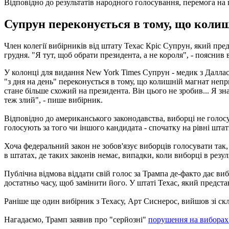
Відповідно до результатів народного голосування, перемога н
Супрун переконується в тому, що колиш
Член колегії вибірників від штату Техас Кріс Супрун, який пре
грудня. "Я тут, щоб обрати президента, а не короля", - пояснив 
У колонці для видання New York Times Супрун - медик з Далла
"з дня на день" переконується в тому, що колишній магнат неп
стане більше схожий на президента. Він цього не зробив... Я зн
теж злий", - пише вибірник.
Відповідно до американського законодавства, виборці не голосу
голосують за того чи іншого кандидата - спочатку на рівні штат
Хоча федеральний закон не зобов'язує виборців голосувати так, 
в штатах, де таких законів немає, випадки, коли виборці в резул
Публічна відмова віддати свій голос за Трампа де-факто дає ви
достатньо часу, щоб замінити його. У штаті Техас, який представ
Раніше ще один вибірник з Техасу, Арт Сиснерос, вийшов зі скла
Нагадаємо, Трамп заявив про "серйозні"
порушення на виборах 