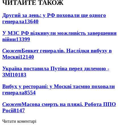
ЧИТАЙТЕ ТАКОЖ
Другий за день: у РФ поховали ще одного
генерала
13640
У МЗС РФ відкинули можливість завершення
війни
13399
Сюжет
Бенкет генералів. Наслідки вибуху в
Москві
12140
Україна поставила Путіна перед дилемою -
ЗМІ
10183
Вибух у ресторані: у Москві таємно поховали
генерала
8554
Сюжет
Масова смерть на пляжі. Робота ППО
Росії
8147
Читати коментарі