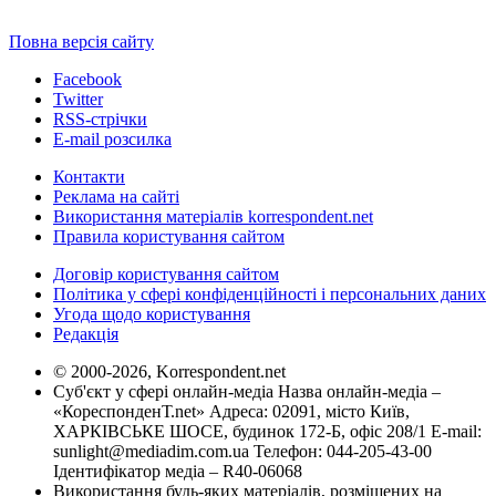
Повна версія сайту
Facebook
Twitter
RSS-стрічки
E-mail розсилка
Контакти
Реклама на сайті
Використання матеріалів korrespondent.net
Правила користування сайтом
Договір користування сайтом
Політика у сфері конфіденційності і персональних даних
Угода щодо користування
Редакція
© 2000-2026, Korrespondent.net
Суб'єкт у сфері онлайн-медіа Назва онлайн-медіа –
«КореспонденТ.net» Адреса: 02091, місто Київ,
ХАРКІВСЬКЕ ШОСЕ, будинок 172-Б, офіс 208/1 E-mail:
sunlight@mediadim.com.ua
Телефон: 044-205-43-00
Ідентифікатор медіа – R40-06068
Використання будь-яких матеріалів, розміщених на