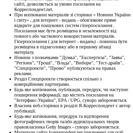
сайті, дозволяється за умови посилання на
Корреспондент.net.
При копіюванні матеріалів зі сторінки « Новини України
і світу» , для інтернет - видань - обов'язкове пряме
відкрите для пошукових систем гіперпосилання .
Посилання має бути розміщена в незалежності від
повного або часткового використання матеріалів.
Гіперпосилання ( для інтернет - видань) - повинна бути
розміщена в підзаголовку або в першому абзаці
матеріалу.
Новини з позначками "Думка", "Експертиза", "Заява",
"Регіони", "Гроші", "Влада", "Вибори", "Тест-драйв",
"Спецпроекти", "Промо" публікуються на правах
реклами.
Розділ Спецпроекти створюється спільно з
комерційними партнерами.
Будь яке копіювання, публікація, передрук, чи наступне
поширення інформації, що містить посилання на
"Інтерфакс-Україна", EPA / UPG, суворо забороняється.
Власник веб-сторінки в розділі Я-Корреспондент є автор
публікації.
Будь-яке копіювання, передрук та відтворення
фотографічних творів та/або аудіовізуальних творів
правовласника Getty Images - суворо забороняється.
Матеріали сайту korrespondent.net призначені для осіб