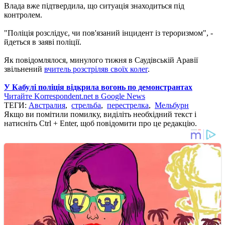
Влада вже підтвердила, що ситуація знаходиться під
контролем.
"Поліція розслідує, чи пов'язаний інцидент із тероризмом", -
йдеться в заяві поліції.
Як повідомлялося, минулого тижня в Саудівській Аравії
звільнений
вчитель розстріляв своїх колег
.
У Кабулі поліція відкрила вогонь по демонстрантах
Читайте Korrespondent.net в Google News
ТЕГИ:
Австралия
,
стрельба
,
перестрелка
,
Мельбурн
Якщо ви помітили помилку, виділіть необхідний текст і
натисніть Ctrl + Enter, щоб повідомити про це редакцію.