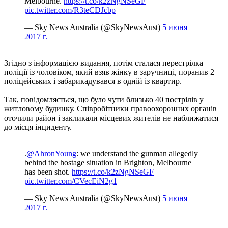
Melbourne.
https://t.co/k2zNgNSeGF
pic.twitter.com/R3teCDJcbp
— Sky News Australia (@SkyNewsAust)
5 июня
2017 г.
Згідно з інформацією видання, потім сталася перестрілка
поліції із чоловіком, який взяв жінку в заручниці, поранив 2
поліцейських і забарикадувався в одній із квартир.
Так, повідомляється, що було чути близько 40 пострілів у
житловому будинку. Співробітники правоохоронних органів
оточили район і закликали місцевих жителів не наближатися
до місця інциденту.
.
@AhronYoung
: we understand the gunman allegedly
behind the hostage situation in Brighton, Melbourne
has been shot.
https://t.co/k2zNgNSeGF
pic.twitter.com/CVecEiN2g1
— Sky News Australia (@SkyNewsAust)
5 июня
2017 г.