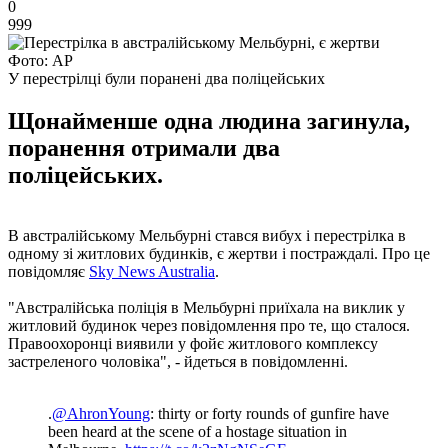
0
999
Фото: AP
У перестрілці були поранені два поліцейських
Щонайменше одна людина загинула,
поранення отримали два
поліцейських.
В австралійському Мельбурні стався вибух і перестрілка в
одному зі житлових будинків, є жертви і постраждалі. Про це
повідомляє
Sky News Australia
.
"Австралійська поліція в Мельбурні приїхала на виклик у
житловий будинок через повідомлення про те, що сталося.
Правоохоронці виявили у фойє житлового комплексу
застреленого чоловіка", - йдеться в повідомленні.
.
@AhronYoung
: thirty or forty rounds of gunfire have
been heard at the scene of a hostage situation in