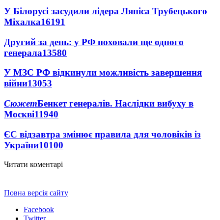
У Білорусі засудили лідера Ляпіса Трубецького
Міхалка
16191
Другий за день: у РФ поховали ще одного
генерала
13580
У МЗС РФ відкинули можливість завершення
війни
13053
Сюжет
Бенкет генералів. Наслідки вибуху в
Москві
11940
ЄС відзавтра змінює правила для чоловіків із
України
10100
Читати коментарі
Повна версія сайту
Facebook
Twitter