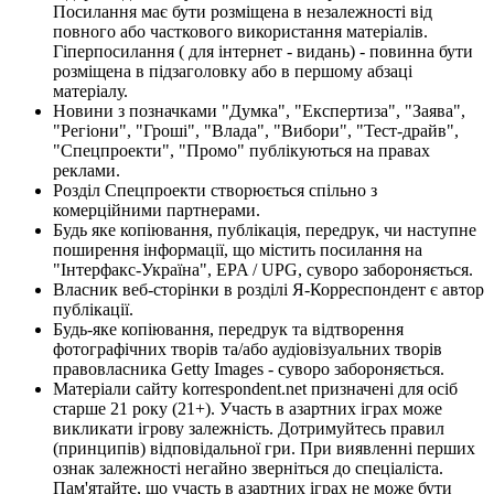
Посилання має бути розміщена в незалежності від
повного або часткового використання матеріалів.
Гіперпосилання ( для інтернет - видань) - повинна бути
розміщена в підзаголовку або в першому абзаці
матеріалу.
Новини з позначками "Думка", "Експертиза", "Заява",
"Регіони", "Гроші", "Влада", "Вибори", "Тест-драйв",
"Спецпроекти", "Промо" публікуються на правах
реклами.
Розділ Спецпроекти створюється спільно з
комерційними партнерами.
Будь яке копіювання, публікація, передрук, чи наступне
поширення інформації, що містить посилання на
"Інтерфакс-Україна", EPA / UPG, суворо забороняється.
Власник веб-сторінки в розділі Я-Корреспондент є автор
публікації.
Будь-яке копіювання, передрук та відтворення
фотографічних творів та/або аудіовізуальних творів
правовласника Getty Images - суворо забороняється.
Матеріали сайту korrespondent.net призначені для осіб
старше 21 року (21+). Участь в азартних іграх може
викликати ігрову залежність. Дотримуйтесь правил
(принципів) відповідальної гри. При виявленні перших
ознак залежності негайно зверніться до спеціаліста.
Пам'ятайте, що участь в азартних іграх не може бути