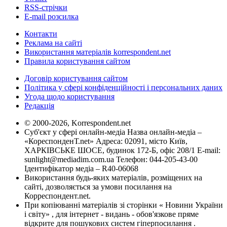
RSS-стрічки
E-mail розсилка
Контакти
Реклама на сайті
Використання матеріалів korrespondent.net
Правила користування сайтом
Договір користування сайтом
Політика у сфері конфіденційності і персональних даних
Угода щодо користування
Редакція
© 2000-2026, Korrespondent.net
Суб'єкт у сфері онлайн-медіа Назва онлайн-медіа –
«КореспонденТ.net» Адреса: 02091, місто Київ,
ХАРКІВСЬКЕ ШОСЕ, будинок 172-Б, офіс 208/1 E-mail:
sunlight@mediadim.com.ua
Телефон: 044-205-43-00
Ідентифікатор медіа – R40-06068
Використання будь-яких матеріалів, розміщених на
сайті, дозволяється за умови посилання на
Корреспондент.net.
При копіюванні матеріалів зі сторінки « Новини України
і світу» , для інтернет - видань - обов'язкове пряме
відкрите для пошукових систем гіперпосилання .