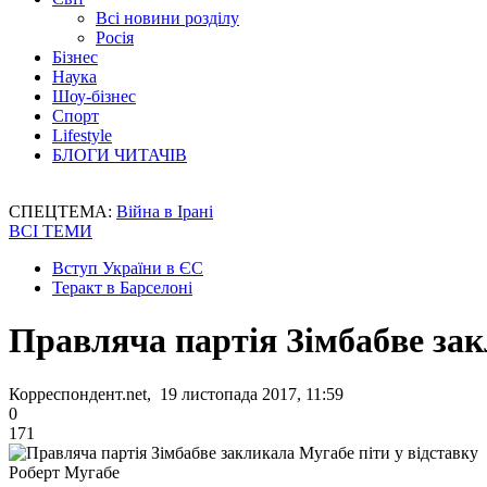
Всі новини розділу
Росія
Бізнес
Наука
Шоу-бізнес
Спорт
Lifestyle
БЛОГИ ЧИТАЧІВ
СПЕЦТЕМА:
Війна в Ірані
ВСІ ТЕМИ
Вступ України в ЄС
Теракт в Барселоні
Правляча партія Зімбабве зак
Корреспондент.net, 19 листопада 2017, 11:59
0
171
Роберт Мугабе