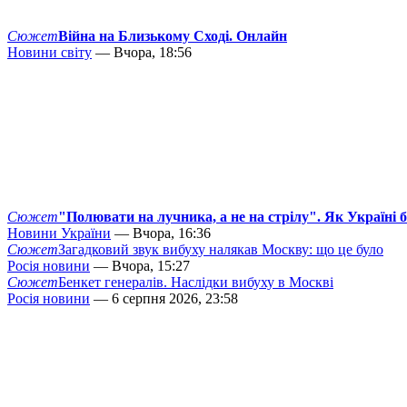
Сюжет
Війна на Близькому Сході. Онлайн
Новини світу
— Вчора, 18:56
Сюжет
"Полювати на лучника, а не на стрілу". Як Україні 
Новини України
— Вчора, 16:36
Сюжет
Загадковий звук вибуху налякав Москву: що це було
Росія новини
— Вчора, 15:27
Сюжет
Бенкет генералів. Наслідки вибуху в Москві
Росія новини
— 6 серпня 2026, 23:58