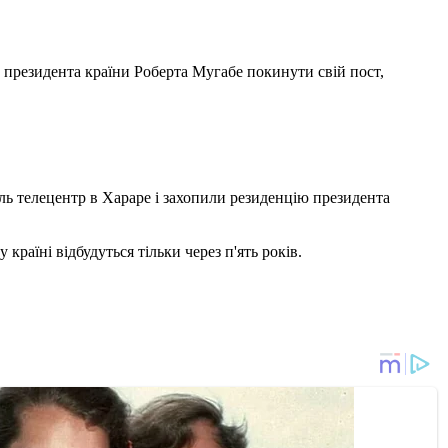
 президента країни Роберта Мугабе покинути свій пост,
оль телецентр в Хараре і захопили резиденцію президента
 країні відбудуться тільки через п'ять років.