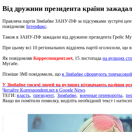
Від дружини президента країни зажадал
Правляча партія Зімбабве ЗАНУ-ПФ за підсумками зустрічі цент
повідомляє
Інтерфакс
.
Також в ЗАНУ-ПФ зажадали від дружини президента Грейс Мугаб
При цьому всі 10 регіональних відділень партії оголосили, що
Як повідомляв
Корреспондент.net
, 15 листопада
на вулицях сто
Мугабе.
Пізніше ЗМІ повідомили, що
в Зімбабве сформують тимчасовий
У Зімбабве тисячі людей на вулицях відзначають падіння р
Читайте Korrespondent.net в Google News
ТЕГИ:
власть
,
президент
,
Зимбабве
,
военные перевороты
,
пе
Якщо ви помітили помилку, виділіть необхідний текст і натисніт