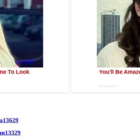
а
13629
ни
13329