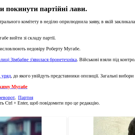
и покинути партійні лави.
рального комітету в неділю оприлюднила заяву, в якій закликала
е вийти зі складу партії.
 висловлюють недовіру Роберту Мугабе.
лиці Зімбабве з'явилася бронетехніка
. Військові взяли під контр
 уряд
, до якого увійдуть представники опозиції. Загальні вибори у
ежиму Мугабе
реворот
,
Партия
ь Ctrl + Enter, щоб повідомити про це редакцію.