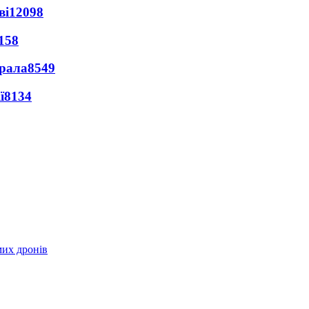
ві
12098
158
ерала
8549
ї
8134
мих дронів