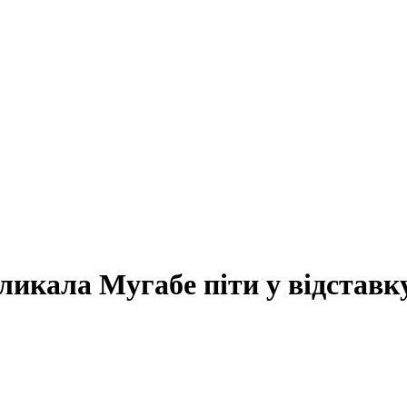
ликала Мугабе піти у відставк