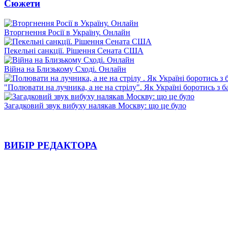
Сюжети
Вторгнення Росії в Україну. Онлайн
Пекельні санкції. Рішення Сената США
Війна на Близькому Сході. Онлайн
"Полювати на лучника, а не на стрілу". Як Україні боротись з 
Загадковий звук вибуху налякав Москву: що це було
ВИБІР РЕДАКТОРА