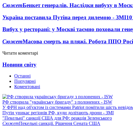
Сюжет
Бенкет генералів. Наслідки вибуху в Моск
Україна поставила Путіна перед дилемою - ЗМІ
10
Вибух у ресторані: у Москві таємно поховали ген
Сюжет
Масова смерть на пляжі. Робота ППО Росі
Читати коментарі
Новини світу
Останні
Популярні
Коментовані
РФ створила "українську бригаду" з полонених - ISW
У ФРН над об'єктом із системами Patriot помітили шість невідо
Путін уникає регіонів РФ, куди долітають дрони - ЗМІ
"Пекельні" санкції США для РФ: реакція Зеленського
Сюжет
Пекельні санкції. Рішення Сената США