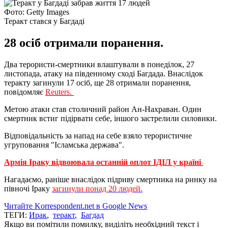
Фото: Getty Images
Теракт стався у Багдаді
28 осіб отримали поранення.
Два терористи-смертники влаштували в понеділок, 27
листопада, атаку на південному сході Багдада. Внаслідок
теракту загинули 17 осіб, ще 28 отримали поранення,
повідомляє
Reuters.
Метою атаки став столичний район Ан-Нахраван. Один
смертник встиг підірвати себе, іншого застрелили силовики.
Відповідальність за напад на себе взяло терористичне
угруповання "Ісламська держава".
Армія Іраку відвоювала останній оплот ІДІЛ у країні
Нагадаємо, раніше внаслідок підриву смертника на ринку на
півночі Іраку
загинули понад 20 людей.
Читайте Korrespondent.net в Google News
ТЕГИ:
Ирак
,
теракт
,
Багдад
Якщо ви помітили помилку, виділіть необхідний текст і