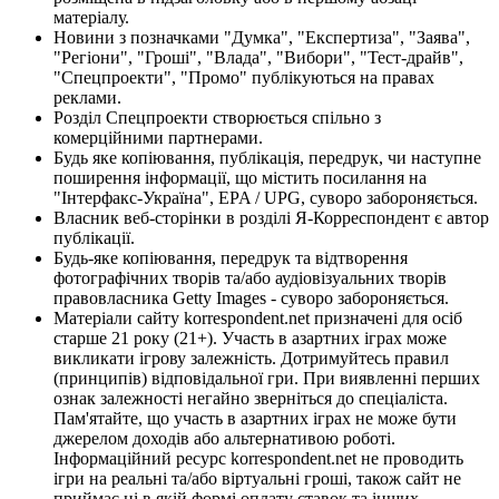
матеріалу.
Новини з позначками "Думка", "Експертиза", "Заява",
"Регіони", "Гроші", "Влада", "Вибори", "Тест-драйв",
"Спецпроекти", "Промо" публікуються на правах
реклами.
Розділ Спецпроекти створюється спільно з
комерційними партнерами.
Будь яке копіювання, публікація, передрук, чи наступне
поширення інформації, що містить посилання на
"Інтерфакс-Україна", EPA / UPG, суворо забороняється.
Власник веб-сторінки в розділі Я-Корреспондент є автор
публікації.
Будь-яке копіювання, передрук та відтворення
фотографічних творів та/або аудіовізуальних творів
правовласника Getty Images - суворо забороняється.
Матеріали сайту korrespondent.net призначені для осіб
старше 21 року (21+). Участь в азартних іграх може
викликати ігрову залежність. Дотримуйтесь правил
(принципів) відповідальної гри. При виявленні перших
ознак залежності негайно зверніться до спеціаліста.
Пам'ятайте, що участь в азартних іграх не може бути
джерелом доходів або альтернативою роботі.
Інформаційний ресурс korrespondent.net не проводить
ігри на реальні та/або віртуальні гроші, також сайт не
приймає ні в якій формі оплату ставок та інших