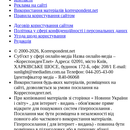
Реклама на сайті
Використання матеріалів korrespondent.net
Правила користування сайтом
Договір користування сайтом
Політика у сфері конфіденційності і персональних даних
Угода щодо користування
Редакція
© 2000-2026, Korrespondent.net
Суб'єкт у сфері онлайн-медіа Назва онлайн-медіа –
«КореспонденТ.net» Адреса: 02091, місто Київ,
ХАРКІВСЬКЕ ШОСЕ, будинок 172-Б, офіс 208/1 E-mail:
sunlight@mediadim.com.ua
Телефон: 044-205-43-00
Ідентифікатор медіа – R40-06068
Використання будь-яких матеріалів, розміщених на
сайті, дозволяється за умови посилання на
Корреспондент.net.
При копіюванні матеріалів зі сторінки « Новини України
і світу» , для інтернет - видань - обов'язкове пряме
відкрите для пошукових систем гіперпосилання .
Посилання має бути розміщена в незалежності від
повного або часткового використання матеріалів.
Гіперпосилання ( для інтернет - видань) - повинна бути
розміщена в підзаголовку або в першому абзаці