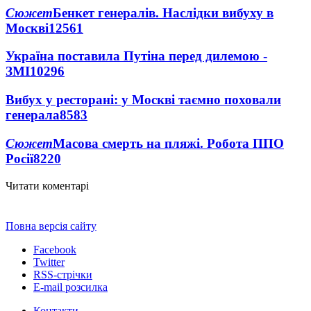
Сюжет
Бенкет генералів. Наслідки вибуху в
Москві
12561
Україна поставила Путіна перед дилемою -
ЗМІ
10296
Вибух у ресторані: у Москві таємно поховали
генерала
8583
Сюжет
Масова смерть на пляжі. Робота ППО
Росії
8220
Читати коментарі
Повна версія сайту
Facebook
Twitter
RSS-стрічки
E-mail розсилка
Контакти