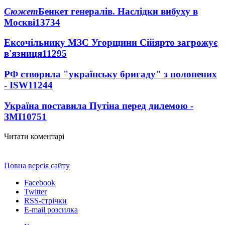
Сюжет
Бенкет генералів. Наслідки вибуху в
Москві
13734
Ексочільнику МЗС Угорщини Сійярто загрожує
в'язниця
11295
РФ створила "українську бригаду" з полонених
- ISW
11244
Україна поставила Путіна перед дилемою -
ЗМІ
10751
Читати коментарі
Повна версія сайту
Facebook
Twitter
RSS-стрічки
E-mail розсилка