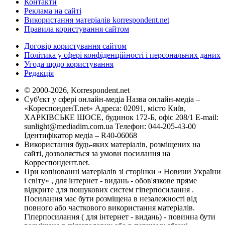
Контакти
Реклама на сайті
Використання матеріалів korrespondent.net
Правила користування сайтом
Договір користування сайтом
Політика у сфері конфіденційності і персональних даних
Угода щодо користування
Редакція
© 2000-2026, Korrespondent.net
Суб'єкт у сфері онлайн-медіа Назва онлайн-медіа –
«КореспонденТ.net» Адреса: 02091, місто Київ,
ХАРКІВСЬКЕ ШОСЕ, будинок 172-Б, офіс 208/1 E-mail:
sunlight@mediadim.com.ua
Телефон: 044-205-43-00
Ідентифікатор медіа – R40-06068
Використання будь-яких матеріалів, розміщених на
сайті, дозволяється за умови посилання на
Корреспондент.net.
При копіюванні матеріалів зі сторінки « Новини України
і світу» , для інтернет - видань - обов'язкове пряме
відкрите для пошукових систем гіперпосилання .
Посилання має бути розміщена в незалежності від
повного або часткового використання матеріалів.
Гіперпосилання ( для інтернет - видань) - повинна бути