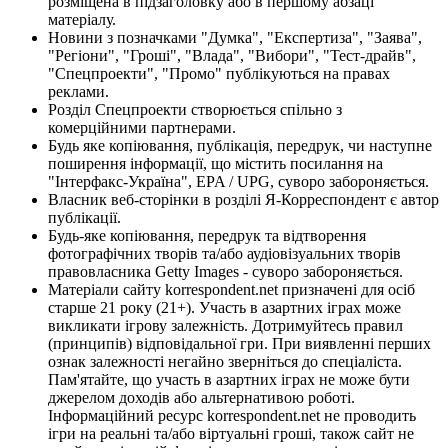
розміщена в підзаголовку або в першому абзаці
матеріалу.
Новини з позначками "Думка", "Експертиза", "Заява",
"Регіони", "Гроші", "Влада", "Вибори", "Тест-драйв",
"Спецпроекти", "Промо" публікуються на правах
реклами.
Розділ Спецпроекти створюється спільно з
комерційними партнерами.
Будь яке копіювання, публікація, передрук, чи наступне
поширення інформації, що містить посилання на
"Інтерфакс-Україна", EPA / UPG, суворо забороняється.
Власник веб-сторінки в розділі Я-Корреспондент є автор
публікації.
Будь-яке копіювання, передрук та відтворення
фотографічних творів та/або аудіовізуальних творів
правовласника Getty Images - суворо забороняється.
Матеріали сайту korrespondent.net призначені для осіб
старше 21 року (21+). Участь в азартних іграх може
викликати ігрову залежність. Дотримуйтесь правил
(принципів) відповідальної гри. При виявленні перших
ознак залежності негайно зверніться до спеціаліста.
Пам'ятайте, що участь в азартних іграх не може бути
джерелом доходів або альтернативою роботі.
Інформаційний ресурс korrespondent.net не проводить
ігри на реальні та/або віртуальні гроші, також сайт не