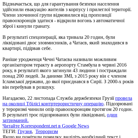
Відзначається, що для гарантування безпеки населення
здійснили евакуацію жителів з корпусу і прилеглої території.
Члени злочинної групи відмовилися від пропозиції
правоохоронців здатися - відкрили вогонь з автоматичної
зброї і кинули гранату.
В результаті спецоперації, яка тривала 20 годин, були
ліквідовані двоє зловмисників, а Чатаєв, який знаходився в
квартирі, підірвав себе.
Раніше уродженця Чечні Чатаєва називали можливим
організатором теракту в аеропорту Стамбула в червні 2016
року, в результаті якого загинули 43 людини і постраждали
понад 200 людей. За даними ЗМІ, з 2015 року він є членом
Ісламської держави, до якої приєднався в Сирії. З 2000-х років
він перебував в розшуку.
Нагадаємо, 22 листопада Служба держбезпеки Грузії
провела
на околиці Тбілісі контртерористичну операцію
. Підозрювані
у тероризмі чинили опір правоохоронцям протягом 20 годин.
В результаті троє підозрюваних були ліквідовані,
один
затриманий.
Читайте Korrespondent.net в Google News
ТЕГИ:
Грузия
,
Терроризм
Якщо ви помітили помилку, виділіть необхідний текст і