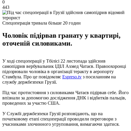
0
443
Спецоперація тривала більше 20 годин
Чоловік підірвав гранату у квартирі,
оточеній силовиками.
У ході спецоперації у Тбілісі 22 листопада здійснив
самопідрив вербувальник ІДІЛ Ахмед Чатаєв. Правоохоронці
підозрювали чоловіка в організації теракту в аеропорту
Стамбула. Про це повідомляє
Espreso.tv
з посиланням на
службу держбезпеки Грузії.
Під час протистояння з силовиками Чатаєв підірвав себе. Його
впізнали за допомогою дослідження ДНК і відбитків пальців,
проведених за участю США.
У Службі держбезпеки Грузії розповідають, що на
початковому етапі спецоперації проводили переговори з
учасниками злочинного угруповання, вимагаючи здатися.