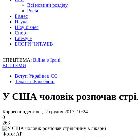
Всі новини розділу
Росія
Бізнес
Наука
Шоу-бізнес
Спорт
Lifestyle
БЛОГИ ЧИТАЧІВ
СПЕЦТЕМА:
Війна в Ірані
ВСІ ТЕМИ
Вступ України в ЄС
Теракт в Барселоні
У США чоловік розпочав стрі
Корреспондент.net, 2 грудня 2017, 10:24
0
263
Фото: АР