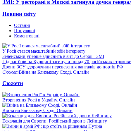
ЗМІ: У ресторані в Москві загинула дочка генера
Новини світу
Останні
Популярні
Коментовані
У Росії стався масштабний збій інтернету
Зеленський уперше здійснить візит до Сербії - ЗМІ
Під час боїв на Курщині загинули понад 70 російських строкови
Дрони ЗСУ здорожчили перевезення вантажів до портів РФ
Сюжет
Війна на Близькому Сході. Онлайн
Сюжети
Вторгнення Росії в Україну. Онлайн
Війна на Близькому Сході. Онлайн
Ескалація для Європи. Російський дрон в Лейпцигу