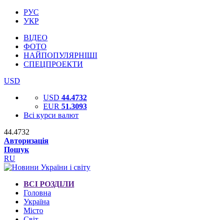
РУС
УКР
ВІДЕО
ФОТО
НАЙПОПУЛЯРНІШІ
СПЕЦПРОЕКТИ
USD
USD
44.4732
EUR
51.3093
Всі курси валют
44.4732
Авторизація
Пошук
RU
ВСІ РОЗДІЛИ
Головна
Україна
Місто
Світ