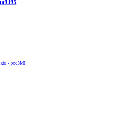
ла
9395
ків - росЗМІ