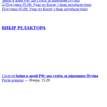
Зміни в армії РФ: що стоїть за рішенням Путіна
Підсумки 05.08: Удар по Києву і брак антибалістики
ВИБІР РЕДАКТОРА
Сюжет
Зміни в армії РФ: що стоїть за рішенням Путіна
Росія новини
— Вчора, 15:20