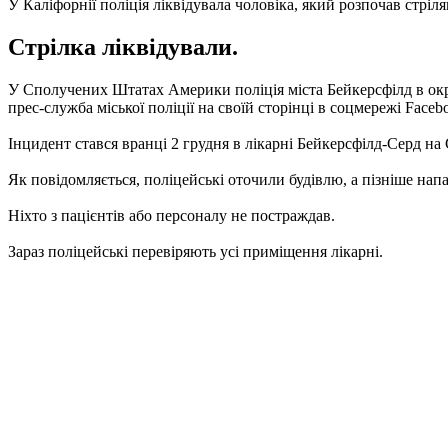
У Каліфорнії поліція ліквідувала чоловіка, який розпочав стріля
Стрілка ліквідували.
У Сполучених Штатах Америки поліція міста Бейкерсфілд в окруз
прес-служба міської поліції на своїй сторінці в соцмережі Faceb
Інцидент стався вранці 2 грудня в лікарні Бейкерсфілд-Серд на 
Як повідомляється, поліцейські оточили будівлю, а пізніше на
Ніхто з пацієнтів або персоналу не постраждав.
Зараз поліцейські перевіряють усі приміщення лікарні.