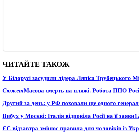
ЧИТАЙТЕ ТАКОЖ
У Білорусі засудили лідера Ляпіса Трубецького М
Сюжет
Масова смерть на пляжі. Робота ППО Росі
Другий за день: у РФ поховали ще одного генерал
Вибух у Москві: Італія відповіла Росії на її заяви
1
ЄС відзавтра змінює правила для чоловіків із Ук