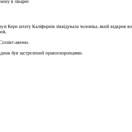
нину в лікарні
і Керн штату Каліфорнія ліквідувала чоловіка, який відкрив вого
ook.
Сіллікт-авеню.
падник був застрелений правоохоронцями.