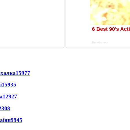
іхалка
15977
ї
15935
а
12927
2308
раїни
9945