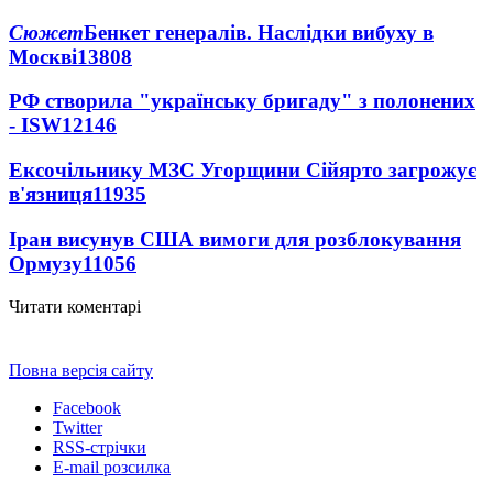
Сюжет
Бенкет генералів. Наслідки вибуху в
Москві
13808
РФ створила "українську бригаду" з полонених
- ISW
12146
Ексочільнику МЗС Угорщини Сійярто загрожує
в'язниця
11935
Іран висунув США вимоги для розблокування
Ормузу
11056
Читати коментарі
Повна версія сайту
Facebook
Twitter
RSS-стрічки
E-mail розсилка