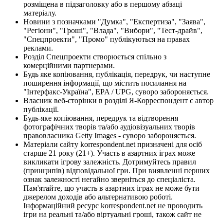
розміщена в підзаголовку або в першому абзаці
матеріалу.
Новини з позначками "Думка", "Експертиза", "Заява",
"Регіони", "Гроші", "Влада", "Вибори", "Тест-драйв",
"Спецпроекти", "Промо" публікуються на правах
реклами.
Розділ Спецпроекти створюється спільно з
комерційними партнерами.
Будь яке копіювання, публікація, передрук, чи наступне
поширення інформації, що містить посилання на
"Інтерфакс-Україна", EPA / UPG, суворо забороняється.
Власник веб-сторінки в розділі Я-Корреспондент є автор
публікації.
Будь-яке копіювання, передрук та відтворення
фотографічних творів та/або аудіовізуальних творів
правовласника Getty Images - суворо забороняється.
Матеріали сайту korrespondent.net призначені для осіб
старше 21 року (21+). Участь в азартних іграх може
викликати ігрову залежність. Дотримуйтесь правил
(принципів) відповідальної гри. При виявленні перших
ознак залежності негайно зверніться до спеціаліста.
Пам'ятайте, що участь в азартних іграх не може бути
джерелом доходів або альтернативою роботі.
Інформаційний ресурс korrespondent.net не проводить
ігри на реальні та/або віртуальні гроші, також сайт не