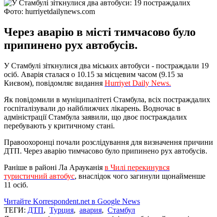
Фото: hurriyetdailynews.com
Через аварію в місті тимчасово було
припинено рух автобусів.
У Стамбулі зіткнулися два міських автобуси - постраждали 19
осіб. Аварія сталася о 10.15 за місцевим часом (9.15 за
Києвом), повідомляє видання
Hurriyet Daily News.
Як повідомили в муніципалітеті Стамбула, всіх постраждалих
госпіталізували до найближчих лікарень. Водночас в
адміністрації Стамбула заявили, що двоє постраждалих
перебувають у критичному стані.
Правоохоронці почали розслідування для визначення причини
ДТП. Через аварію тимчасово було припинено рух автобусів.
Раніше в районі Ла Арауканія
в Чилі перекинувся
туристичний автобус
, внаслідок чого загинули щонайменше
11 осіб.
Читайте Korrespondent.net в Google News
ТЕГИ:
ДТП
,
Турция
,
авария
,
Стамбул