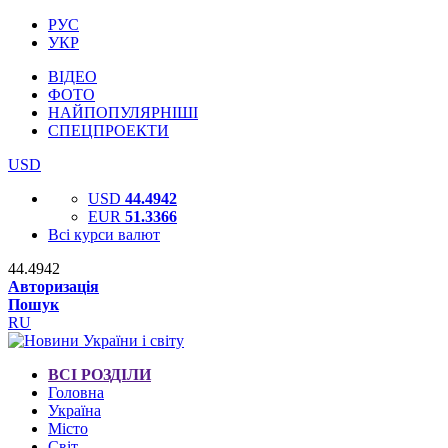
РУС
УКР
ВІДЕО
ФОТО
НАЙПОПУЛЯРНІШІ
СПЕЦПРОЕКТИ
USD
USD
44.4942
EUR
51.3366
Всі курси валют
44.4942
Авторизація
Пошук
RU
ВСІ РОЗДІЛИ
Головна
Україна
Місто
Світ