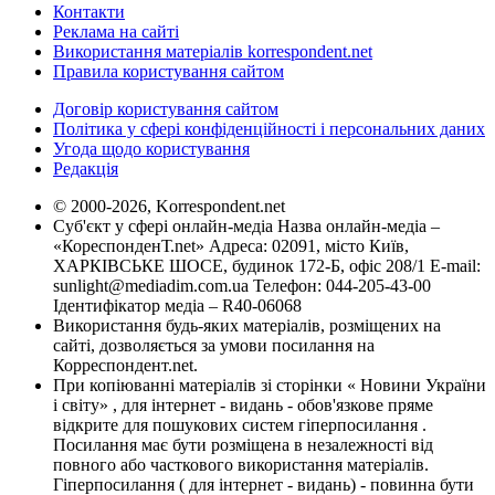
Контакти
Реклама на сайті
Використання матеріалів korrespondent.net
Правила користування сайтом
Договір користування сайтом
Політика у сфері конфіденційності і персональних даних
Угода щодо користування
Редакція
© 2000-2026, Korrespondent.net
Суб'єкт у сфері онлайн-медіа Назва онлайн-медіа –
«КореспонденТ.net» Адреса: 02091, місто Київ,
ХАРКІВСЬКЕ ШОСЕ, будинок 172-Б, офіс 208/1 E-mail:
sunlight@mediadim.com.ua
Телефон: 044-205-43-00
Ідентифікатор медіа – R40-06068
Використання будь-яких матеріалів, розміщених на
сайті, дозволяється за умови посилання на
Корреспондент.net.
При копіюванні матеріалів зі сторінки « Новини України
і світу» , для інтернет - видань - обов'язкове пряме
відкрите для пошукових систем гіперпосилання .
Посилання має бути розміщена в незалежності від
повного або часткового використання матеріалів.
Гіперпосилання ( для інтернет - видань) - повинна бути