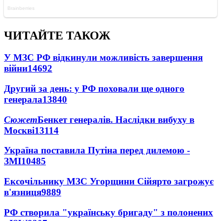
ЧИТАЙТЕ ТАКОЖ
У МЗС РФ відкинули можливість завершення
війни
14692
Другий за день: у РФ поховали ще одного
генерала
13840
Сюжет
Бенкет генералів. Наслідки вибуху в
Москві
13114
Україна поставила Путіна перед дилемою -
ЗМІ
10485
Ексочільнику МЗС Угорщини Сійярто загрожує
в'язниця
9889
РФ створила "українську бригаду" з полонених