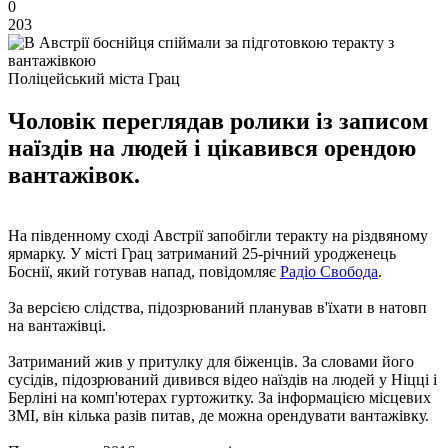
0
203
Поліцейський міста Грац
Чоловік переглядав ролики із записом
наїздів на людей і цікавився орендою
вантажівок.
На південному сході Австрії запобігли теракту на різдвяному
ярмарку. У місті Грац затриманий 25-річний уродженець
Боснії, який готував напад, повідомляє
Радіо Свобода
.
За версією слідства, підозрюваний планував в'їхати в натовп
на вантажівці.
Затриманий жив у притулку для біженців. За словами його
сусідів, підозрюваний дивився відео наїздів на людей у Ніцці і
Берліні на комп'ютерах гуртожитку. За інформацією місцевих
ЗМІ, він кілька разів питав, де можна орендувати вантажівку.