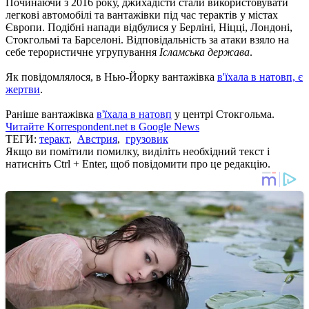
Починаючи з 2016 року, джихадісти стали використовувати
легкові автомобілі та вантажівки під час терактів у містах
Європи. Подібні напади відбулися у Берліні, Ніцці, Лондоні,
Стокгольмі та Барселоні. Відповідальність за атаки взяло на
себе терористичне угрупування
Ісламська держава
.
Як повідомлялося, в Нью-Йорку вантажівка
в'їхала в натовп, є
жертви
.
Раніше вантажівка
в'їхала в натовп
у центрі Стокгольма.
Читайте Korrespondent.net в Google News
ТЕГИ:
теракт
,
Австрия
,
грузовик
Якщо ви помітили помилку, виділіть необхідний текст і
натисніть Ctrl + Enter, щоб повідомити про це редакцію.