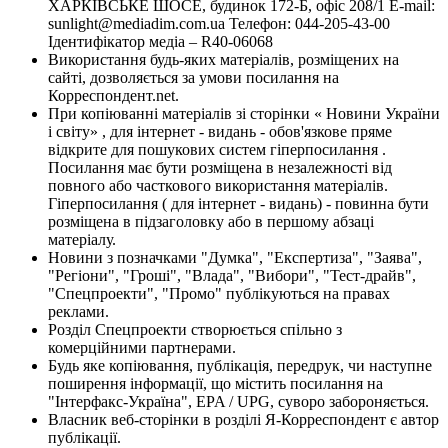
ХАРКІВСЬКЕ ШОСЕ, будинок 172-Б, офіс 208/1 E-mail:
sunlight@mediadim.com.ua
Телефон: 044-205-43-00
Ідентифікатор медіа – R40-06068
Використання будь-яких матеріалів, розміщених на
сайті, дозволяється за умови посилання на
Корреспондент.net.
При копіюванні матеріалів зі сторінки « Новини України
і світу» , для інтернет - видань - обов'язкове пряме
відкрите для пошукових систем гіперпосилання .
Посилання має бути розміщена в незалежності від
повного або часткового використання матеріалів.
Гіперпосилання ( для інтернет - видань) - повинна бути
розміщена в підзаголовку або в першому абзаці
матеріалу.
Новини з позначками "Думка", "Експертиза", "Заява",
"Регіони", "Гроші", "Влада", "Вибори", "Тест-драйв",
"Спецпроекти", "Промо" публікуються на правах
реклами.
Розділ Спецпроекти створюється спільно з
комерційними партнерами.
Будь яке копіювання, публікація, передрук, чи наступне
поширення інформації, що містить посилання на
"Інтерфакс-Україна", EPA / UPG, суворо забороняється.
Власник веб-сторінки в розділі Я-Корреспондент є автор
публікації.