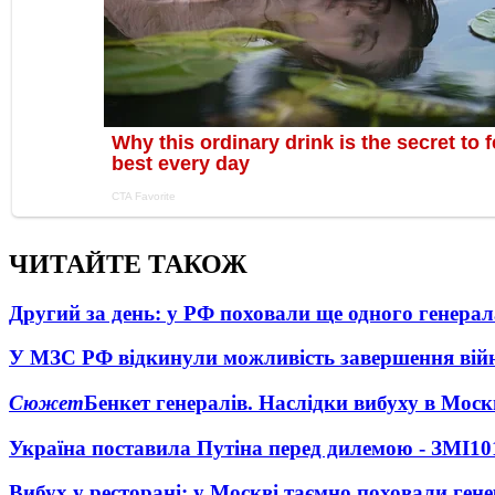
ЧИТАЙТЕ ТАКОЖ
Другий за день: у РФ поховали ще одного генерал
У МЗС РФ відкинули можливість завершення вій
Сюжет
Бенкет генералів. Наслідки вибуху в Моск
Україна поставила Путіна перед дилемою - ЗМІ
10
Вибух у ресторані: у Москві таємно поховали ген