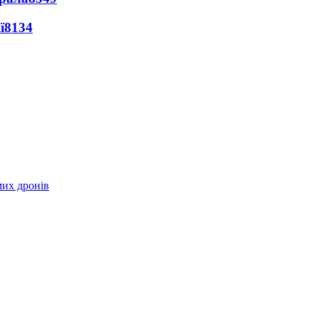
ї
8134
мих дронів