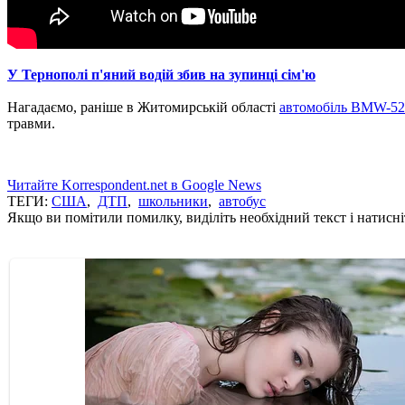
У Тернополі п'яний водій збив на зупинці сім'ю
Нагадаємо, раніше в Житомирській області
автомобіль BMW-520
травми.
Читайте Korrespondent.net в Google News
ТЕГИ:
США
,
ДТП
,
школьники
,
автобус
Якщо ви помітили помилку, виділіть необхідний текст і натисніт