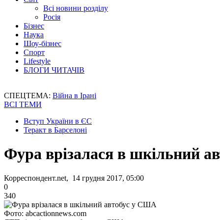
Всі новини розділу
Росія
Бізнес
Наука
Шоу-бізнес
Спорт
Lifestyle
БЛОГИ ЧИТАЧІВ
СПЕЦТЕМА:
Війна в Ірані
ВСІ ТЕМИ
Вступ України в ЄС
Теракт в Барселоні
Фура врізалася в шкільний а
Корреспондент.net, 14 грудня 2017, 05:00
0
340
Фото: abcactionnews.com