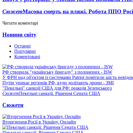
Сюжет
Масова смерть на пляжі. Робота ППО Росі
Читати коментарі
Новини світу
Останні
Популярні
Коментовані
РФ створила "українську бригаду" з полонених - ISW
У ФРН над об'єктом із системами Patriot помітили шість невідо
Путін уникає регіонів РФ, куди долітають дрони - ЗМІ
"Пекельні" санкції США для РФ: реакція Зеленського
Сюжет
Пекельні санкції. Рішення Сената США
Сюжети
Вторгнення Росії в Україну. Онлайн
Пекельні санкції. Рішення Сената США