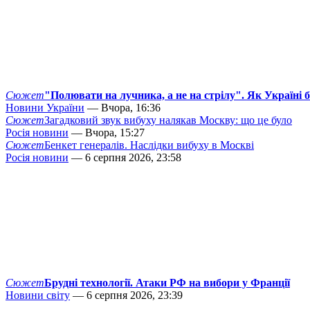
Сюжет
"Полювати на лучника, а не на стрілу". Як Україні 
Новини України
— Вчора, 16:36
Сюжет
Загадковий звук вибуху налякав Москву: що це було
Росія новини
— Вчора, 15:27
Сюжет
Бенкет генералів. Наслідки вибуху в Москві
Росія новини
— 6 серпня 2026, 23:58
Сюжет
Брудні технології. Атаки РФ на вибори у Франції
Новини світу
— 6 серпня 2026, 23:39