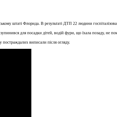
ському штаті Флорида.
В результаті ДТП 22 людини госпіталізова
зупинився для посадки дітей, водій фури, що їхала позаду, не пом
у постраждалих виписали після огляду.