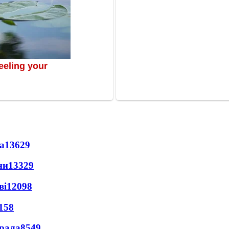
а
13629
ни
13329
ві
12098
158
ерала
8549