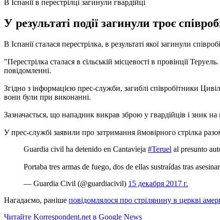
В Іспанії в перестрілці загинули гвардійці
У результаті події загинули троє співроб
В Іспанії сталася перестрілка, в результаті якої загинули співро
"Перестрілка сталася в сільській місцевості в провінції Теруель
повідомленні.
Згідно з інформацією прес-служби, загиблі співробітники Цивіл
вони були при виконанні.
Зазначається, що нападник викрав зброю у гвардійців і зник на
У прес-службі заявили про затримання ймовірного стрілка разом
Guardia civil ha detenido en Cantavieja
#Teruel
al presunto aut
Portaba tres armas de fuego, dos de ellas sustraídas tras asesina
— Guardia Civil (@guardiacivil)
15 декабря 2017 г.
Нагадаємо, раніше
повідомлялося про стрілянину в церкві амер
Читайте Korrespondent.net в Google News