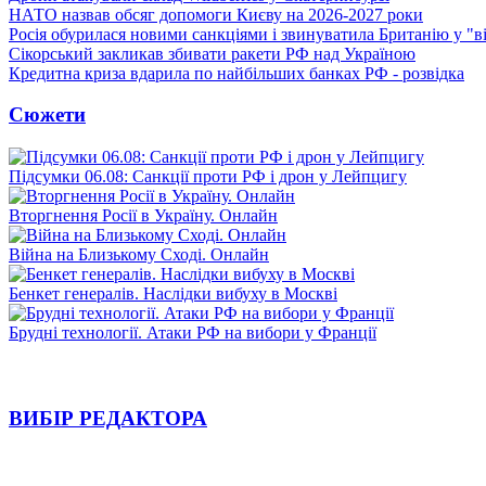
НАТО назвав обсяг допомоги Києву на 2026-2027 роки
Росія обурилася новими санкціями і звинуватила Британію у "в
Сікорський закликав збивати ракети РФ над Україною
Кредитна криза вдарила по найбільших банках РФ - розвідка
Сюжети
Підсумки 06.08: Санкції проти РФ і дрон у Лейпцигу
Вторгнення Росії в Україну. Онлайн
Війна на Близькому Сході. Онлайн
Бенкет генералів. Наслідки вибуху в Москві
Брудні технології. Атаки РФ на вибори у Франції
ВИБІР РЕДАКТОРА