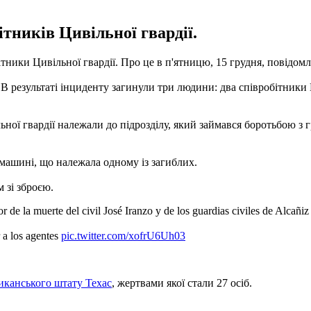
ітників Цивільної гвардії.
бітники Цивільної гвардії.
Про це в п'ятницю, 15 грудня, повідомл
. В результаті інциденту загинули три людини: два співробітники Ц
ьної гвардії належали до підрозділу, який займався боротьбою з
 машині, що належала одному із загиблих.
 зі зброєю.
or de la muerte del civil José Iranzo y de los guardias civiles de Alcañi
r a los agentes
pic.twitter.com/xofrU6Uh03
иканського штату Техас
, жертвами якої стали 27 осіб.