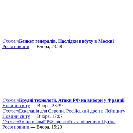
Сюжет
Бенкет генералів. Наслідки вибуху в Москві
Росія новини
— Вчора, 23:58
Сюжет
Брудні технології. Атаки РФ на вибори у Франції
Новини світу
— Вчора, 23:39
Сюжет
Ескалація для Європи. Російський дрон в Лейпцигу
Новини світу
— Вчора, 17:07
Сюжет
Зміни в армії РФ: що стоїть за рішенням Путіна
Росія новини
— Вчора, 15:20