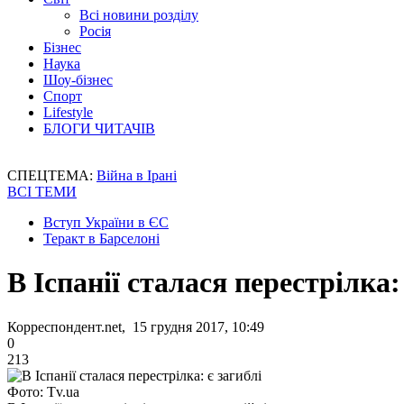
Всі новини розділу
Росія
Бізнес
Наука
Шоу-бізнес
Спорт
Lifestyle
БЛОГИ ЧИТАЧІВ
СПЕЦТЕМА:
Війна в Ірані
ВСІ ТЕМИ
Вступ України в ЄС
Теракт в Барселоні
В Іспанії сталася перестрілка:
Корреспондент.net, 15 грудня 2017, 10:49
0
213
Фото: Tv.ua