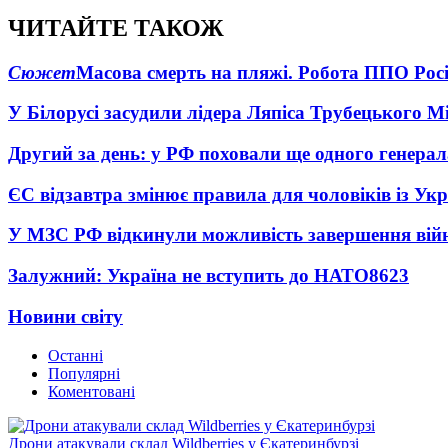
ЧИТАЙТЕ ТАКОЖ
Сюжет
Масова смерть на пляжі. Робота ППО Росі
У Білорусі засудили лідера Ляпіса Трубецького М
Другий за день: у РФ поховали ще одного генерал
ЄС відзавтра змінює правила для чоловіків із Ук
У МЗС РФ відкинули можливість завершення вій
Залужний: Україна не вступить до НАТО
8623
Новини світу
Останні
Популярні
Коментовані
Дрони атакували склад Wildberries у Єкатеринбурзі