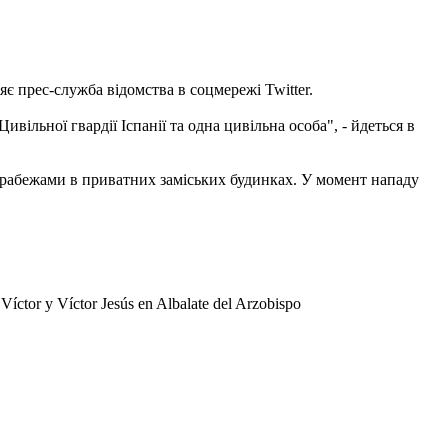
яє прес-служба відомства в соцмережі Twitter.
ивільної гвардії Іспанії та одна цивільна особа", - йдеться в
 грабежами в приватних заміських будинках.
У момент нападу
z Víctor y Víctor Jesús en Albalate del Arzobispo