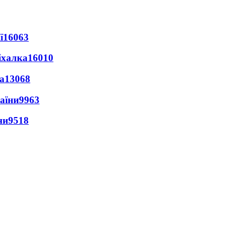
ї
16063
іхалка
16010
а
13068
раїни
9963
ни
9518