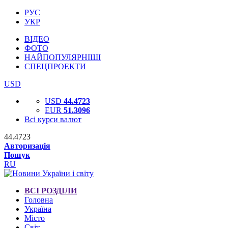
РУС
УКР
ВІДЕО
ФОТО
НАЙПОПУЛЯРНІШІ
СПЕЦПРОЕКТИ
USD
USD
44.4723
EUR
51.3096
Всі курси валют
44.4723
Авторизація
Пошук
RU
ВСІ РОЗДІЛИ
Головна
Україна
Місто
Світ