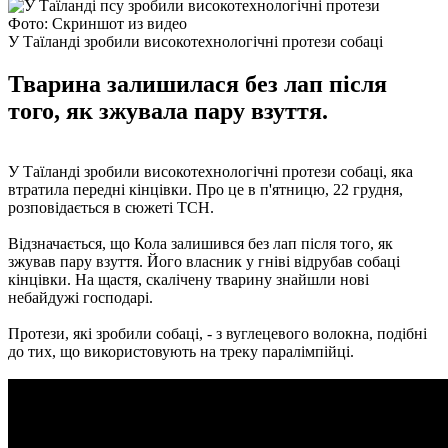
Фото: Скриншот из видео
У Таїланді зробили високотехнологічні протези собаці
Тварина залишилася без лап після
того, як зжувала пару взуття.
У Таїланді зробили високотехнологічні протези собаці, яка
втратила передні кінцівки. Про це в п'ятницю, 22 грудня,
розповідається в сюжеті ТСН.
Відзначається, що Кола залишився без лап після того, як
зжував пару взуття. Його власник у гніві відрубав собаці
кінцівки. На щастя, скалічену тварину знайшли нові
небайдужі господарі.
Протези, які зробили собаці, - з вуглецевого волокна, подібні
до тих, що використовують на треку паралімпійці.