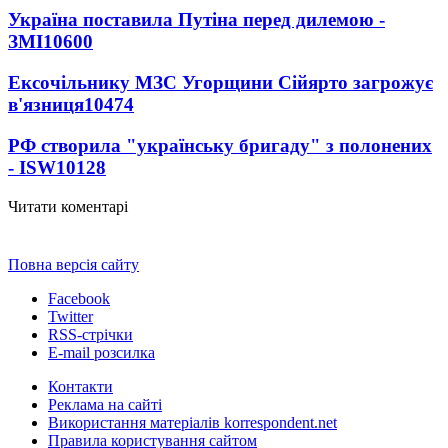
Україна поставила Путіна перед дилемою -
ЗМІ
10600
Ексочільнику МЗС Угорщини Сійярто загрожує
в'язниця
10474
РФ створила "українську бригаду" з полонених
- ISW
10128
Читати коментарі
Повна версія сайту
Facebook
Twitter
RSS-стрічки
E-mail розсилка
Контакти
Реклама на сайті
Використання матеріалів korrespondent.net
Правила користування сайтом