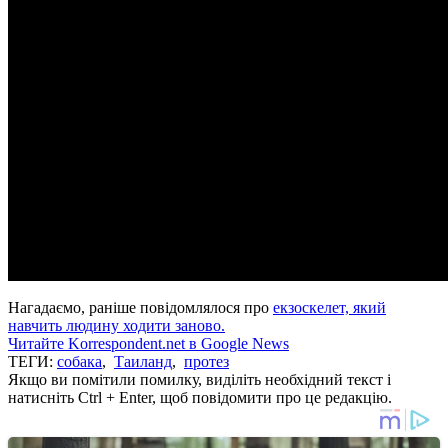
Нагадаємо, раніше повідомлялося про
екзоскелет, який
навчить людину ходити заново.
Читайте Korrespondent.net в Google News
ТЕГИ:
собака
,
Таиланд
,
протез
Якщо ви помітили помилку, виділіть необхідний текст і
натисніть Ctrl + Enter, щоб повідомити про це редакцію.