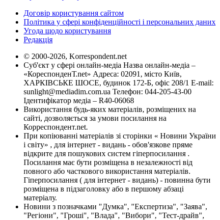
Договір користування сайтом
Політика у сфері конфіденційності і персональних даних
Угода щодо користування
Редакція
© 2000-2026, Korrespondent.net
Суб'єкт у сфері онлайн-медіа Назва онлайн-медіа –
«КореспонденТ.net» Адреса: 02091, місто Київ,
ХАРКІВСЬКЕ ШОСЕ, будинок 172-Б, офіс 208/1 E-mail:
sunlight@mediadim.com.ua
Телефон: 044-205-43-00
Ідентифікатор медіа – R40-06068
Використання будь-яких матеріалів, розміщених на
сайті, дозволяється за умови посилання на
Корреспондент.net.
При копіюванні матеріалів зі сторінки « Новини України
і світу» , для інтернет - видань - обов'язкове пряме
відкрите для пошукових систем гіперпосилання .
Посилання має бути розміщена в незалежності від
повного або часткового використання матеріалів.
Гіперпосилання ( для інтернет - видань) - повинна бути
розміщена в підзаголовку або в першому абзаці
матеріалу.
Новини з позначками "Думка", "Експертиза", "Заява",
"Регіони", "Гроші", "Влада", "Вибори", "Тест-драйв",