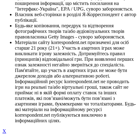
поширення інформації, що містить посилання на
"Інтерфакс-Україна", EPA / UPG, суворо забороняється.
Власник веб-сторінки в розділі Я-Корреспондент є автор
публікації.
Будь-яке копіювання, передрук та відтворення
фотографічних творів та/або аудіовізуальних творів
правовласника Getty Images - суворо забороняється.
Матеріали сайту korrespondent.net призначені для осіб
старше 21 року (21+). Участь в азартних іграх може
викликати ігрову залежність. Дотримуйтесь правил
(принципів) відповідальної гри. При виявленні перших
ознак залежності негайно зверніться до спеціаліста.
Пам'ятайте, що участь в азартних іграх не може бути
джерелом доходів або альтернативою роботі.
Інформаційний ресурс korrespondent.net не проводить
ігри на реальні та/або віртуальні гроші, також сайт не
приймає ні в якій формі оплату ставок та інших
платежів, які пов’язані/можуть бути пов’язані з
азартними іграми, букмекерами чи тоталізаторами. Будь-
які матеріали на інформаційному ресурсі
korrespondent.net публікуються виключно в
інформаційних цілях.
X