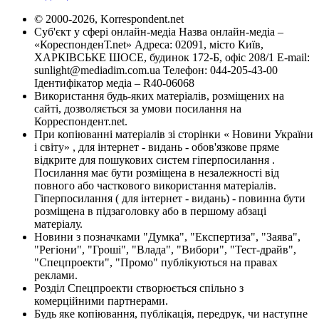
© 2000-2026, Korrespondent.net
Суб'єкт у сфері онлайн-медіа Назва онлайн-медіа –
«КореспонденТ.net» Адреса: 02091, місто Київ,
ХАРКІВСЬКЕ ШОСЕ, будинок 172-Б, офіс 208/1 E-mail:
sunlight@mediadim.com.ua
Телефон: 044-205-43-00
Ідентифікатор медіа – R40-06068
Використання будь-яких матеріалів, розміщених на
сайті, дозволяється за умови посилання на
Корреспондент.net.
При копіюванні матеріалів зі сторінки « Новини України
і світу» , для інтернет - видань - обов'язкове пряме
відкрите для пошукових систем гіперпосилання .
Посилання має бути розміщена в незалежності від
повного або часткового використання матеріалів.
Гіперпосилання ( для інтернет - видань) - повинна бути
розміщена в підзаголовку або в першому абзаці
матеріалу.
Новини з позначками "Думка", "Експертиза", "Заява",
"Регіони", "Гроші", "Влада", "Вибори", "Тест-драйв",
"Спецпроекти", "Промо" публікуються на правах
реклами.
Розділ Спецпроекти створюється спільно з
комерційними партнерами.
Будь яке копіювання, публікація, передрук, чи наступне