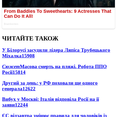
ЧИТАЙТЕ ТАКОЖ
У Білорусі засудили лідера Ляпіса Трубецького
Міхалка
15908
Сюжет
Масова смерть на пляжі. Робота ППО
Росії
15814
Другий за день: у РФ поховали ще одного
генерала
12622
Вибух у Москві: Італія відповіла Росії на її
заяви
12244
ЄС відзавтра змінює правила для чоловіків із