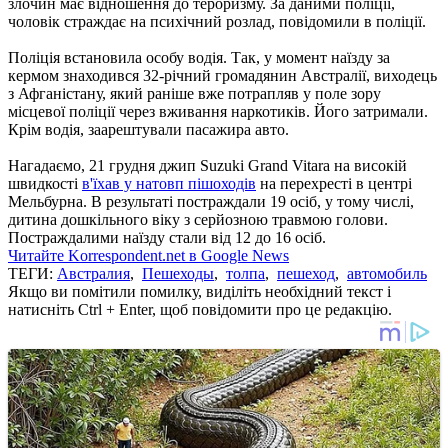
злочин має відношення до тероризму. За даними поліції,
чоловік страждає на психічний розлад, повідомили в поліції.
Поліція встановила особу водія. Так, у момент наїзду за
кермом знаходився 32-річний громадянин Австралії, виходець
з Афганістану, який раніше вже потрапляв у поле зору
місцевої поліції через вживання наркотиків. Його затримали.
Крім водія, заарештували пасажира авто.
Нагадаємо, 21 грудня джип Suzuki Grand Vitara на високій
швидкості
в'їхав у натовп пішоходів
на перехресті в центрі
Мельбурна. В результаті постраждали 19 осіб, у тому числі,
дитина дошкільного віку з серйозною травмою голови.
Постраждалими наїзду стали від 12 до 16 осіб.
Читайте Korrespondent.net в Google News
ТЕГИ:
Австралия
,
Пешеходы
,
толпа
,
пешеход
,
автомобиль
Якщо ви помітили помилку, виділіть необхідний текст і
натисніть Ctrl + Enter, щоб повідомити про це редакцію.