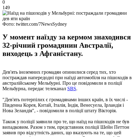
0
149
Фото: twitter.com/7NewsSydney
У момент наїзду за кермом знаходився
32-річний громадянин Австралії,
виходець з Афганістану.
Дев'ять іноземних громадян опинилися серед тих, хто
постраждав напередодні при наїзді автомобіля на пішоходів в
австралійському Мельбурні. Про це повідомили в поліції
Мельбурна, передає телеканал
SBS
.
"Дев'ять потерпілих є громадянами інших країн, в їх числі -
Південна Корея, Китай, Італія, Індія, Венесуела, Ірландія і
Нова Зеландія", - повідомили в поліції штату Вікторія.
Також у поліції заявили про те, що наїзд на пішоходів не був
випадковим. Разом з тим, представник поліції Шейн Петтон
заявив про відсутність даних, що вказують на те, що цей