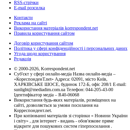
RSS-стрічки
E-mail розсилка
Контакти
Реклама на сайті
Використання матеріалів korrespondent.net
Правила користування сайтом
Договір користування сайтом
Політика у сфері конфіденційності і персональних даних
Угода щодо користування
Редакція
© 2000-2026, Korrespondent.net
Суб'єкт у сфері онлайн-медіа Назва онлайн-медіа –
«КореспонденТ.net» Адреса: 02091, місто Київ,
ХАРКІВСЬКЕ ШОСЕ, будинок 172-Б, офіс 208/1 E-mail:
sunlight@mediadim.com.ua
Телефон: 044-205-43-00
Ідентифікатор медіа – R40-06068
Використання будь-яких матеріалів, розміщених на
сайті, дозволяється за умови посилання на
Корреспондент.net.
При копіюванні матеріалів зі сторінки « Новини України
і світу» , для інтернет - видань - обов'язкове пряме
відкрите для пошукових систем гіперпосилання .