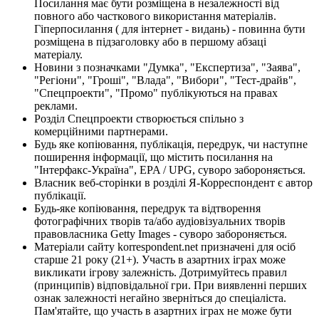
Посилання має бути розміщена в незалежності від
повного або часткового використання матеріалів.
Гіперпосилання ( для інтернет - видань) - повинна бути
розміщена в підзаголовку або в першому абзаці
матеріалу.
Новини з позначками "Думка", "Експертиза", "Заява",
"Регіони", "Гроші", "Влада", "Вибори", "Тест-драйв",
"Спецпроекти", "Промо" публікуються на правах
реклами.
Розділ Спецпроекти створюється спільно з
комерційними партнерами.
Будь яке копіювання, публікація, передрук, чи наступне
поширення інформації, що містить посилання на
"Інтерфакс-Україна", EPA / UPG, суворо забороняється.
Власник веб-сторінки в розділі Я-Корреспондент є автор
публікації.
Будь-яке копіювання, передрук та відтворення
фотографічних творів та/або аудіовізуальних творів
правовласника Getty Images - суворо забороняється.
Матеріали сайту korrespondent.net призначені для осіб
старше 21 року (21+). Участь в азартних іграх може
викликати ігрову залежність. Дотримуйтесь правил
(принципів) відповідальної гри. При виявленні перших
ознак залежності негайно зверніться до спеціаліста.
Пам'ятайте, що участь в азартних іграх не може бути