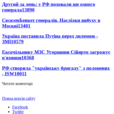
Другий за день: у РФ поховали ще одного
генерала
13890
Сюжет
Бенкет генералів. Наслідки вибуху в
Москві
13401
Україна поставила Путіна перед дилемою -
ЗМІ
10579
Ексочільнику МЗС Угорщини Сійярто загрожує
в'язниця
10368
РФ створила "українську бригаду" з полонених
- ISW
10011
Читати коментарі
Повна версія сайту
Facebook
Twitter