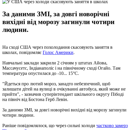
За даними ЗМІ, за довгі новорічні
вихідні від морозу загинули чотири
людини.
На сході США через похолодання скасовують заняття в
школах, повідомляє
Голос Америки
.
Навчальні заклади закрили 2 січням у штатах Айова,
Массачусетс, Індіанаполіс і на північному сході Огайо. Там
температура опустилася до -10... 15°С.
"Йдеться про лютий мороз, занадто небезпечний, щоб
залишати дітей на вулиці в очікуванні автобуса, який може не
прийти", - зазначив суперінтендант шкільного округу Пібоді
на північ від Бостона Герб Левін.
За даними ЗМІ, за довгі новорічні вихідні від морозу загинули
чотири людини.
Раніше повідомлялося, що через сильні холоди
частково замерз