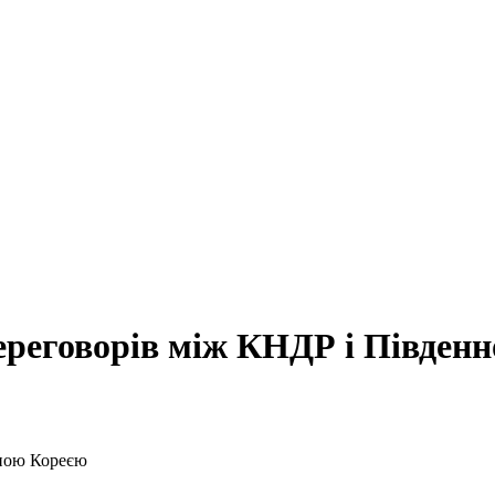
ереговорів між КНДР і Півден