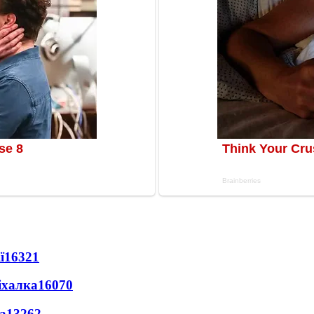
ї
16321
іхалка
16070
а
13262