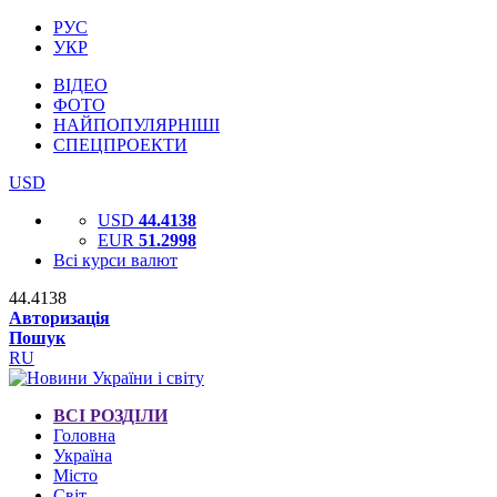
РУС
УКР
ВІДЕО
ФОТО
НАЙПОПУЛЯРНІШІ
СПЕЦПРОЕКТИ
USD
USD
44.4138
EUR
51.2998
Всі курси валют
44.4138
Авторизація
Пошук
RU
ВСІ РОЗДІЛИ
Головна
Україна
Місто
Світ