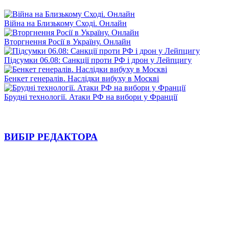
Війна на Близькому Сході. Онлайн
Вторгнення Росії в Україну. Онлайн
Підсумки 06.08: Санкції проти РФ і дрон у Лейпцигу
Бенкет генералів. Наслідки вибуху в Москві
Брудні технології. Атаки РФ на вибори у Франції
ВИБІР РЕДАКТОРА