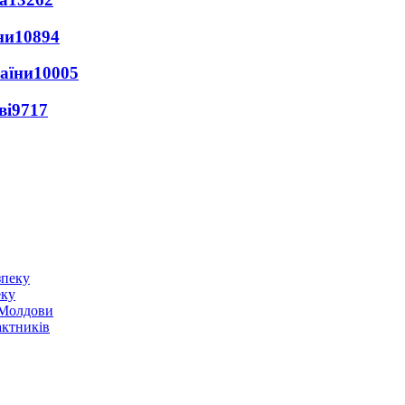
ни
10894
раїни
10005
ві
9717
еку
о Молдови
актників