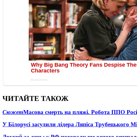
ЧИТАЙТЕ ТАКОЖ
Сюжет
Масова смерть на пляжі. Робота ППО Росі
У Білорусі засудили лідера Ляпіса Трубецького М
Другий за день: у РФ поховали ще одного генерал