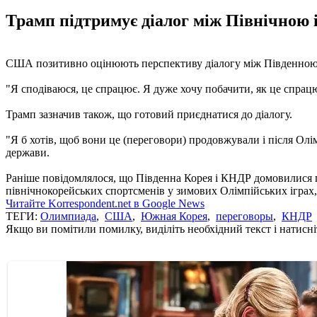
Трамп підтримує діалог між Північною 
США позитивно оцінюють перспективу діалогу між Південною 
"Я сподіваюся, це спрацює. Я дуже хочу побачити, як це спрац
Трамп зазначив також, що готовий приєднатися до діалогу.
"Я б хотів, щоб вони це (переговори) продовжували і після Олі
держави.
Раніше повідомлялося, що Південна Корея і КНДР домовилися
північнокорейських спортсменів у зимових Олімпійських іграх,
Читайте Korrespondent.net в Google News
ТЕГИ:
Олимпиада
,
США
,
Южная Корея
,
переговоры
,
КНДР
Якщо ви помітили помилку, виділіть необхідний текст і натисніт