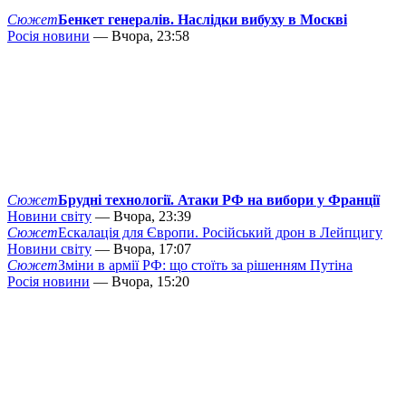
Сюжет
Бенкет генералів. Наслідки вибуху в Москві
Росія новини
— Вчора, 23:58
Сюжет
Брудні технології. Атаки РФ на вибори у Франції
Новини світу
— Вчора, 23:39
Сюжет
Ескалація для Європи. Російський дрон в Лейпцигу
Новини світу
— Вчора, 17:07
Сюжет
Зміни в армії РФ: що стоїть за рішенням Путіна
Росія новини
— Вчора, 15:20