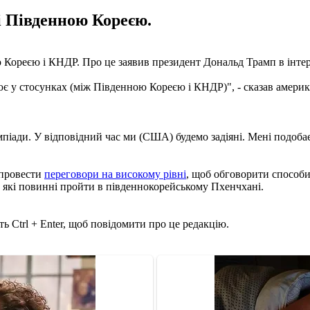
і Південною Кореєю.
Кореєю і КНДР. Про це заявив президент Дональд Трамп в інте
ює у стосунках (між Південною Кореєю і КНДР)", - сказав амери
мпіади. У відповідний час ми (США) будемо задіяні. Мені подобаєт
 провести
переговори на високому рівні
, щоб обговорити способи
 які повинні пройти в південнокорейському Пхенчхані.
ь Ctrl + Enter, щоб повідомити про це редакцію.