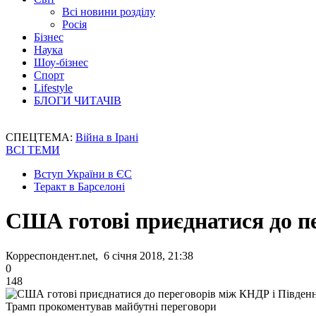
Всі новини розділу
Росія
Бізнес
Наука
Шоу-бізнес
Спорт
Lifestyle
БЛОГИ ЧИТАЧІВ
СПЕЦТЕМА:
Війна в Ірані
ВСІ ТЕМИ
Вступ України в ЄС
Теракт в Барселоні
США готові приєднатися до п
Корреспондент.net, 6 січня 2018, 21:38
0
148
Трамп прокоментував майбутні переговори