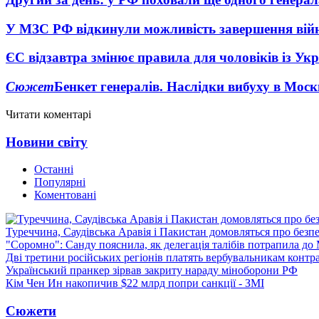
У МЗС РФ відкинули можливість завершення вій
ЄС відзавтра змінює правила для чоловіків із Ук
Сюжет
Бенкет генералів. Наслідки вибуху в Моск
Читати коментарі
Новини світу
Останні
Популярні
Коментовані
Туреччина, Саудівська Аравія і Пакистан домовляться про безп
"Соромно": Санду пояснила, як делегація талібів потрапила д
Дві третини російських регіонів платять вербувальникам контр
Український пранкер зірвав закриту нараду міноборони РФ
Кім Чен Ин накопичив $22 млрд попри санкції - ЗМІ
Сюжети