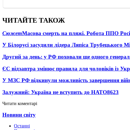
ЧИТАЙТЕ ТАКОЖ
Сюжет
Масова смерть на пляжі. Робота ППО Росі
У Білорусі засудили лідера Ляпіса Трубецького М
Другий за день: у РФ поховали ще одного генерал
ЄС відзавтра змінює правила для чоловіків із Ук
У МЗС РФ відкинули можливість завершення вій
Залужний: Україна не вступить до НАТО
8623
Читати коментарі
Новини світу
Останні