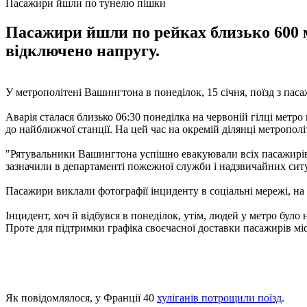
Пасажири йшли по тунелю пішки
Пасажири йшли по рейках близько 600 ме
відключено напругу.
У метрополітені Вашингтона в понеділок, 15 січня, поїзд з па
Аварія сталася близько 06:30 понеділка на червоній гілці метро 
до найближчої станції. На цей час на окремій ділянці метропол
"Рятувальники Вашингтона успішно евакуювали всіх пасажирів з
зазначили в департаменті пожежної служби і надзвичайних сит
Пасажири виклали фотографії інциденту в соціальні мережі, на 
Інцидент, хоч й відбувся в понеділок, утім, людей у метро бул
Проте для підтримки графіка своєчасної доставки пасажирів міс
Як повідомлялося, у Франції 40
хуліганів потрощили поїзд
.