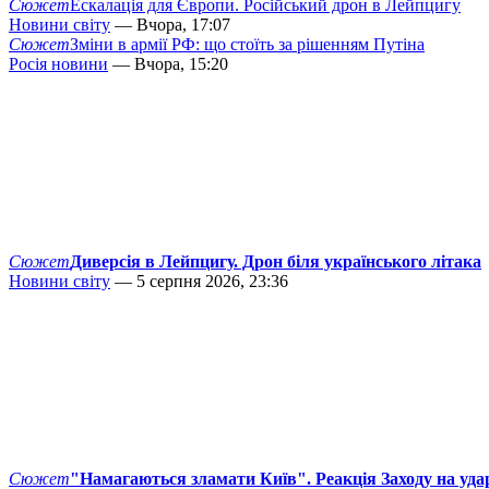
Сюжет
Ескалація для Європи. Російський дрон в Лейпцигу
Новини світу
— Вчора, 17:07
Сюжет
Зміни в армії РФ: що стоїть за рішенням Путіна
Росія новини
— Вчора, 15:20
Сюжет
Диверсія в Лейпцигу. Дрон біля українського літака
Новини світу
— 5 серпня 2026, 23:36
Сюжет
"Намагаються зламати Київ". Реакція Заходу на уда