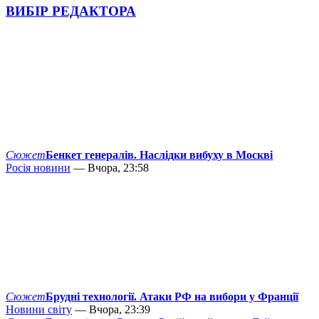
ВИБІР РЕДАКТОРА
Сюжет
Бенкет генералів. Наслідки вибуху в Москві
Росія новини
— Вчора, 23:58
Сюжет
Брудні технології. Атаки РФ на вибори у Франції
Новини світу
— Вчора, 23:39