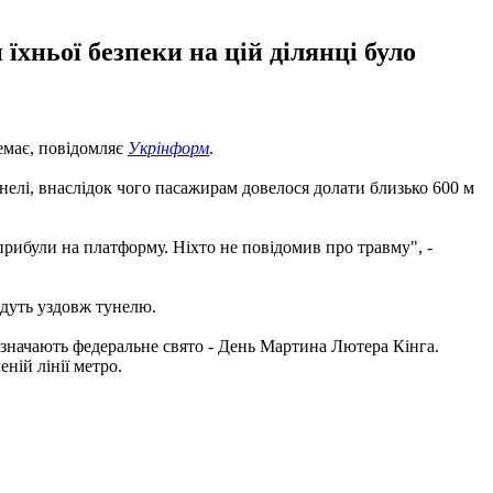
їхньої безпеки на цій ділянці було
емає, повідомляє
Укрінформ
.
 тунелі, внаслідок чого пасажирам довелося долати близько 600 м
прибули на платформу. Ніхто не повідомив про травму", -
йдуть уздовж тунелю.
відзначають федеральне свято - День Мартина Лютера Кінга.
ній лінії метро.