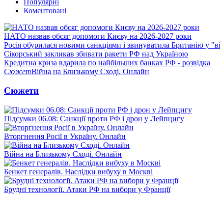
Популярні
Коментовані
НАТО назвав обсяг допомоги Києву на 2026-2027 роки
Росія обурилася новими санкціями і звинуватила Британію у "в
Сікорський закликав збивати ракети РФ над Україною
Кредитна криза вдарила по найбільших банках РФ - розвідка
Сюжет
Війна на Близькому Сході. Онлайн
Сюжети
Підсумки 06.08: Санкції проти РФ і дрон у Лейпцигу
Вторгнення Росії в Україну. Онлайн
Війна на Близькому Сході. Онлайн
Бенкет генералів. Наслідки вибуху в Москві
Брудні технології. Атаки РФ на вибори у Франції