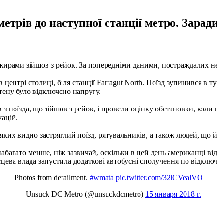
трів до наступної станції метро. Заради 
сажирами зійшов з рейок. За попередніми даними, постраждалих н
в центрі столиці, біля станції Farragut North. Поїзд зупинився в
ітену було відключено напругу.
 поїзда, що зійшов з рейок, і провели оцінку обстановки, коли 
уацій.
яких видно застряглий поїзд, рятувальників, а також людей, що 
о набагато менше, ніж зазвичай, оскільки в цей день американці 
цева влада запустила додаткові автобусні сполучення по відключе
Photos from derailment.
#wmata
pic.twitter.com/32lCVealVO
— Unsuck DC Metro (@unsuckdcmetro)
15 января 2018 г.