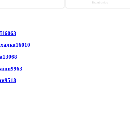
ї
16063
іхалка
16010
а
13068
раїни
9963
ни
9518