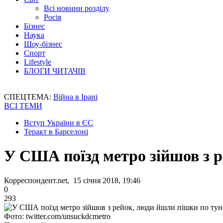
Всі новини розділу
Росія
Бізнес
Наука
Шоу-бізнес
Спорт
Lifestyle
БЛОГИ ЧИТАЧІВ
СПЕЦТЕМА:
Війна в Ірані
ВСІ ТЕМИ
Вступ України в ЄС
Теракт в Барселоні
У США поїзд метро зійшов з 
Корреспондент.net, 15 січня 2018, 19:46
0
293
Фото: twitter.com/unsuckdcmetro