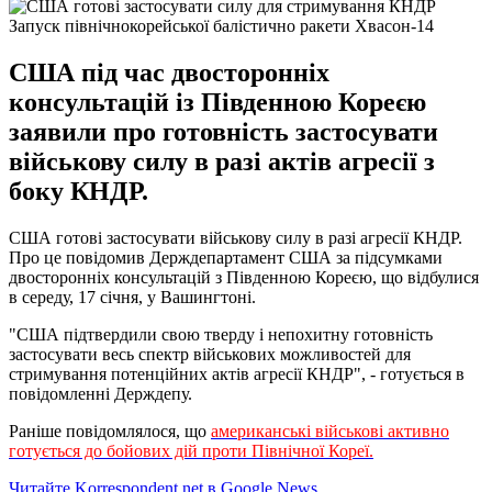
Запуск північнокорейської балістично ракети Хвасон-14
США під час двосторонніх
консультацій із Південною Кореєю
заявили про готовність застосувати
військову силу в разі актів агресії з
боку КНДР.
США готові застосувати військову силу в разі агресії КНДР.
Про це повідомив Держдепартамент США за підсумками
двосторонніх консультацій з Південною Кореєю, що відбулися
в середу, 17 січня, у Вашингтоні.
"США підтвердили свою тверду і непохитну готовність
застосувати весь спектр військових можливостей для
стримування потенційних актів агресії КНДР", - готується в
повідомленні Держдепу.
Раніше повідомлялося, що
американські військові активно
готується до бойових дій проти Північної Кореї.
Читайте Korrespondent.net в Google News