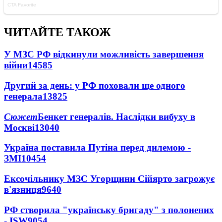
ЧИТАЙТЕ ТАКОЖ
У МЗС РФ відкинули можливість завершення
війни
14585
Другий за день: у РФ поховали ще одного
генерала
13825
Сюжет
Бенкет генералів. Наслідки вибуху в
Москві
13040
Україна поставила Путіна перед дилемою -
ЗМІ
10454
Ексочільнику МЗС Угорщини Сійярто загрожує
в'язниця
9640
РФ створила "українську бригаду" з полонених
- ISW
9054