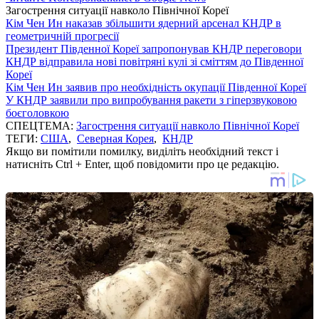
Загострення ситуації навколо Пiвнічної Кореї
Кім Чен Ин наказав збільшити ядерний арсенал КНДР в
геометричній прогресії
Президент Південної Кореї запропонував КНДР переговори
КНДР відправила нові повітряні кулі зі сміттям до Південної
Кореї
Кім Чен Ин заявив про необхідність окупації Південної Кореї
У КНДР заявили про випробування ракети з гіперзвуковою
боєголовкою
СПЕЦТЕМА:
Загострення ситуації навколо Пiвнічної Кореї
ТЕГИ:
США
,
Северная Корея
,
КНДР
Якщо ви помітили помилку, виділіть необхідний текст і
натисніть Ctrl + Enter, щоб повідомити про це редакцію.