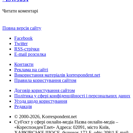
Читати коментарі
Повна версія сайту
Facebook
Twitter
RSS-стрічки
E-mail розсилка
Контакти
Реклама на сайті
Використання матеріалів korrespondent.net
Правила користування сайтом
Договір користування сайтом
Політика у сфері конфіденційності і персональних даних
Угода щодо користування
Редакція
© 2000-2026, Korrespondent.net
Суб'єкт у сфері онлайн-медіа Назва онлайн-медіа –
«КореспонденТ.net» Адреса: 02091, місто Київ,
ХАРКІВСЬКЕ ШОСЕ, будинок 172-Б, офіс 208/1 E-mail: