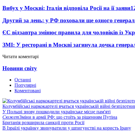
Вибух у Москві: Італія відповіла Росії на її заяви
1
Другий за день: у РФ поховали ще одного генерал
ЄС відзавтра змінює правила для чоловіків із Ук
ЗМІ: У ресторані в Москві загинула дочка генера
Читати коментарі
Новини світу
Останні
Популярні
Коментовані
Колумбійські наркокартелі вчаться українській війні безпілотни
У Польщі знову пошкодили українське місце пам'яті
Сюжет
Зміни в армії РФ: що стоїть за рішенням Путіна
Британія розширила санкції проти Росії
В Ізраїлі українку звинуватили у шпигунстві на користь Ірану