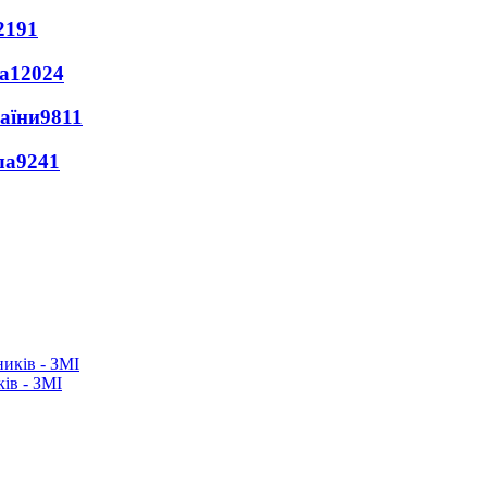
2191
а
12024
раїни
9811
ла
9241
ків - ЗМІ