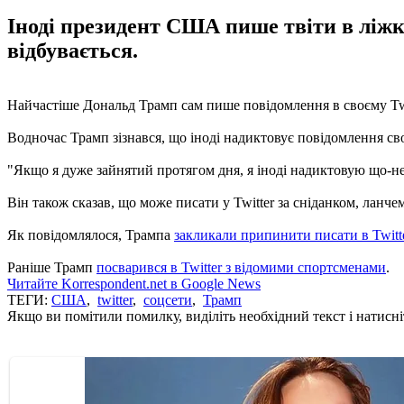
Іноді президент США пише твіти в ліжку,
відбувається.
Найчастіше Дональд Трамп сам пише повідомлення в своєму Twitt
Водночас Трамп зізнався, що іноді надиктовує повідомлення св
"Якщо я дуже зайнятий протягом дня, я іноді надиктовую що-не
Він також сказав, що може писати у Twitter за сніданком, ланчем
Як повідомлялося, Трампа
закликали припинити писати в Twitt
Раніше Трамп
посварився в Twitter з відомими спортсменами
.
Читайте Korrespondent.net в Google News
ТЕГИ:
США
,
twitter
,
соцсети
,
Трамп
Якщо ви помітили помилку, виділіть необхідний текст і натисніт