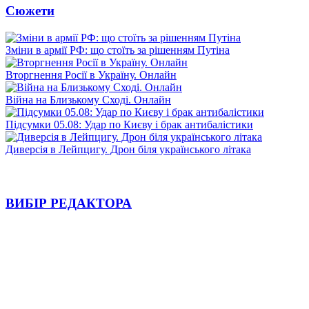
Сюжети
Зміни в армії РФ: що стоїть за рішенням Путіна
Вторгнення Росії в Україну. Онлайн
Війна на Близькому Сході. Онлайн
Підсумки 05.08: Удар по Києву і брак антибалістики
Диверсія в Лейпцигу. Дрон біля українського літака
ВИБІР РЕДАКТОРА