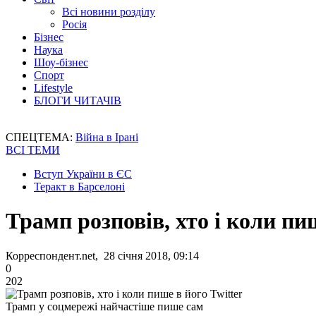
Всі новини розділу
Росія
Бізнес
Наука
Шоу-бізнес
Спорт
Lifestyle
БЛОГИ ЧИТАЧІВ
СПЕЦТЕМА:
Війна в Ірані
ВСІ ТЕМИ
Вступ України в ЄС
Теракт в Барселоні
Трамп розповів, хто і коли пиш
Корреспондент.net, 28 січня 2018, 09:14
0
202
Трамп у соцмережі найчастіше пише сам