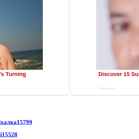
іхалка
15799
ї
15528