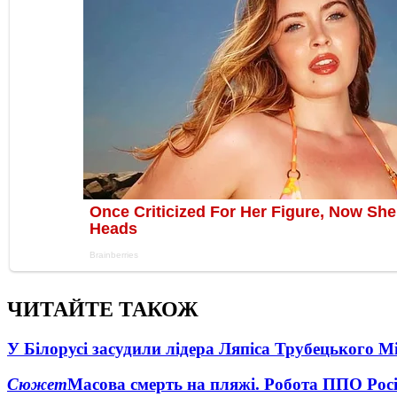
ЧИТАЙТЕ ТАКОЖ
У Білорусі засудили лідера Ляпіса Трубецького М
Сюжет
Масова смерть на пляжі. Робота ППО Росі