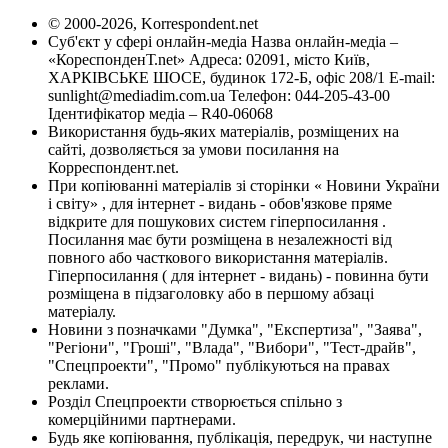
© 2000-2026, Korrespondent.net
Суб'єкт у сфері онлайн-медіа Назва онлайн-медіа –
«КореспонденТ.net» Адреса: 02091, місто Київ,
ХАРКІВСЬКЕ ШОСЕ, будинок 172-Б, офіс 208/1 E-mail:
sunlight@mediadim.com.ua
Телефон: 044-205-43-00
Ідентифікатор медіа – R40-06068
Використання будь-яких матеріалів, розміщених на
сайті, дозволяється за умови посилання на
Корреспондент.net.
При копіюванні матеріалів зі сторінки « Новини України
і світу» , для інтернет - видань - обов'язкове пряме
відкрите для пошукових систем гіперпосилання .
Посилання має бути розміщена в незалежності від
повного або часткового використання матеріалів.
Гіперпосилання ( для інтернет - видань) - повинна бути
розміщена в підзаголовку або в першому абзаці
матеріалу.
Новини з позначками "Думка", "Експертиза", "Заява",
"Регіони", "Гроші", "Влада", "Вибори", "Тест-драйв",
"Спецпроекти", "Промо" публікуються на правах
реклами.
Розділ Спецпроекти створюється спільно з
комерційними партнерами.
Будь яке копіювання, публікація, передрук, чи наступне