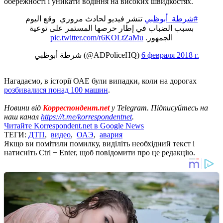
обережності і уникати водіння на високих швидкостях.
#شرطة_أبوظبي
تنشر فيديو لحادث مروري وقع اليوم
بسبب الضباب في إطار حرصها المستمر على توعية
pic.twitter.com/r6KOLtZaMu
الجمهور.
— شرطة أبوظبي (@ADPoliceHQ)
6 февраля 2018 г.
Нагадаємо, в історії ОАЕ були випадки, коли на дорогах
розбивалися понад 100 машин
.
Новини від
Корреспондент.net
у Telegram. Підписуйтесь на
наш канал
https://t.me/korrespondentnet
.
Читайте Korrespondent.net в Google News
ТЕГИ:
ДТП
,
видео
,
ОАЭ
,
авария
Якщо ви помітили помилку, виділіть необхідний текст і
натисніть Ctrl + Enter, щоб повідомити про це редакцію.