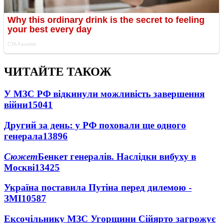
ЧИТАЙТЕ ТАКОЖ
У МЗС РФ відкинули можливість завершення
війни
15041
Другий за день: у РФ поховали ще одного
генерала
13896
Сюжет
Бенкет генералів. Наслідки вибуху в
Москві
13425
Україна поставила Путіна перед дилемою -
ЗМІ
10587
Ексочільнику МЗС Угорщини Сійярто загрожує