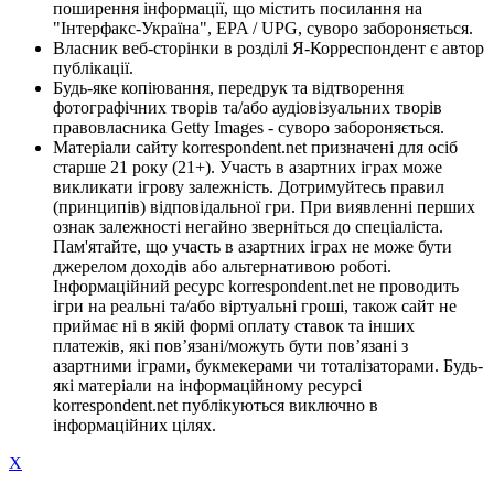
поширення інформації, що містить посилання на
"Інтерфакс-Україна", EPA / UPG, суворо забороняється.
Власник веб-сторінки в розділі Я-Корреспондент є автор
публікації.
Будь-яке копіювання, передрук та відтворення
фотографічних творів та/або аудіовізуальних творів
правовласника Getty Images - суворо забороняється.
Матеріали сайту korrespondent.net призначені для осіб
старше 21 року (21+). Участь в азартних іграх може
викликати ігрову залежність. Дотримуйтесь правил
(принципів) відповідальної гри. При виявленні перших
ознак залежності негайно зверніться до спеціаліста.
Пам'ятайте, що участь в азартних іграх не може бути
джерелом доходів або альтернативою роботі.
Інформаційний ресурс korrespondent.net не проводить
ігри на реальні та/або віртуальні гроші, також сайт не
приймає ні в якій формі оплату ставок та інших
платежів, які пов’язані/можуть бути пов’язані з
азартними іграми, букмекерами чи тоталізаторами. Будь-
які матеріали на інформаційному ресурсі
korrespondent.net публікуються виключно в
інформаційних цілях.
X