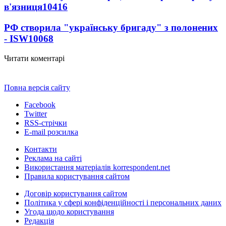
в'язниця
10416
РФ створила "українську бригаду" з полонених
- ISW
10068
Читати коментарі
Повна версія сайту
Facebook
Twitter
RSS-стрічки
E-mail розсилка
Контакти
Реклама на сайті
Використання матеріалів korrespondent.net
Правила користування сайтом
Договір користування сайтом
Політика у сфері конфіденційності і персональних даних
Угода щодо користування
Редакція