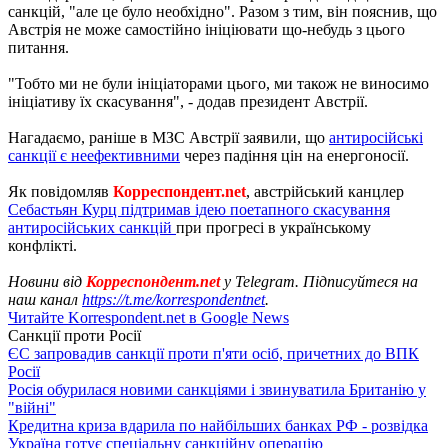
санкцій, "але це було необхідно". Разом з тим, він пояснив, що
Австрія не може самостійно ініціювати що-небудь з цього
питання.
"Тобто ми не були ініціаторами цього, ми також не виносимо
ініціативу їх скасування", - додав президент Австрії.
Нагадаємо, раніше в МЗС Австрії заявили, що
антиросійські
санкції є неефективними
через падіння цін на енергоносії.
Як повідомляв
Корреспондент.net
, австрійський канцлер
Себастьян Курц підтримав ідею поетапного скасування
антиросійських санкцій
при прогресі в українському
конфлікті.
Новини від
Корреспондент.net
у Telegram. Підписуйтеся на
наш канал
https://t.me/korrespondentnet
.
Читайте Korrespondent.net в Google News
Санкції проти Росії
ЄС запровадив санкції проти п'яти осіб, причетних до ВПК
Росії
Росія обурилася новими санкціями і звинуватила Британію у
"війні"
Кредитна криза вдарила по найбільших банках РФ - розвідка
Україна готує спеціальну санкційну операцію