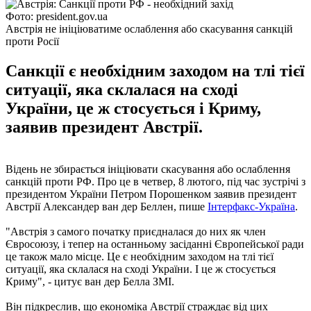
Фото: president.gov.ua
Австрія не ініціюватиме ослаблення або скасування санкцій
проти Росії
Санкції є необхідним заходом на тлі тієї
ситуації, яка склалася на сході
України, це ж стосується і Криму,
заявив президент Австрії.
Відень не збирається ініціювати скасування або ослаблення
санкцій проти РФ. Про це в четвер, 8 лютого, під час зустрічі з
президентом України Петром Порошенком заявив президент
Австрії Александер ван дер Беллен, пише
Інтерфакс-Україна
.
"Австрія з самого початку приєдналася до них як член
Євросоюзу, і тепер на останньому засіданні Європейської ради
це також мало місце. Це є необхідним заходом на тлі тієї
ситуації, яка склалася на сході України. І це ж стосується
Криму", - цитує ван дер Белла ЗМІ.
Він підкреслив, що економіка Австрії страждає від цих