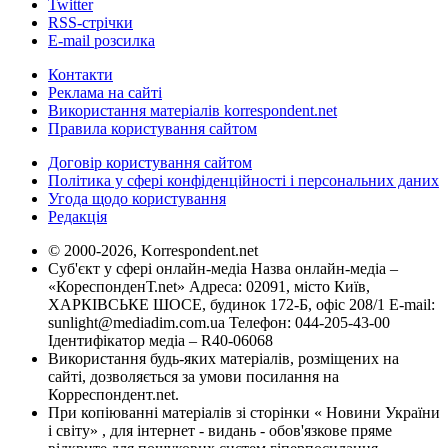
Twitter
RSS-стрічки
E-mail розсилка
Контакти
Реклама на сайті
Використання матеріалів korrespondent.net
Правила користування сайтом
Договір користування сайтом
Політика у сфері конфіденційності і персональних даних
Угода щодо користування
Редакція
© 2000-2026, Korrespondent.net
Суб'єкт у сфері онлайн-медіа Назва онлайн-медіа –
«КореспонденТ.net» Адреса: 02091, місто Київ,
ХАРКІВСЬКЕ ШОСЕ, будинок 172-Б, офіс 208/1 E-mail:
sunlight@mediadim.com.ua
Телефон: 044-205-43-00
Ідентифікатор медіа – R40-06068
Використання будь-яких матеріалів, розміщених на
сайті, дозволяється за умови посилання на
Корреспондент.net.
При копіюванні матеріалів зі сторінки « Новини України
і світу» , для інтернет - видань - обов'язкове пряме