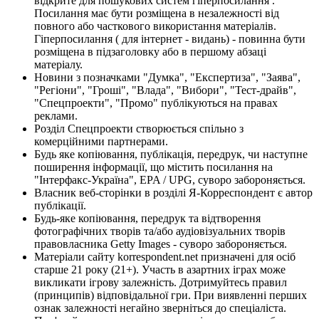
відкрите для пошукових систем гіперпосилання .
Посилання має бути розміщена в незалежності від
повного або часткового використання матеріалів.
Гіперпосилання ( для інтернет - видань) - повинна бути
розміщена в підзаголовку або в першому абзаці
матеріалу.
Новини з позначками "Думка", "Експертиза", "Заява",
"Регіони", "Гроші", "Влада", "Вибори", "Тест-драйв",
"Спецпроекти", "Промо" публікуються на правах
реклами.
Розділ Спецпроекти створюється спільно з
комерційними партнерами.
Будь яке копіювання, публікація, передрук, чи наступне
поширення інформації, що містить посилання на
"Інтерфакс-Україна", EPA / UPG, суворо забороняється.
Власник веб-сторінки в розділі Я-Корреспондент є автор
публікації.
Будь-яке копіювання, передрук та відтворення
фотографічних творів та/або аудіовізуальних творів
правовласника Getty Images - суворо забороняється.
Матеріали сайту korrespondent.net призначені для осіб
старше 21 року (21+). Участь в азартних іграх може
викликати ігрову залежність. Дотримуйтесь правил
(принципів) відповідальної гри. При виявленні перших
ознак залежності негайно зверніться до спеціаліста.