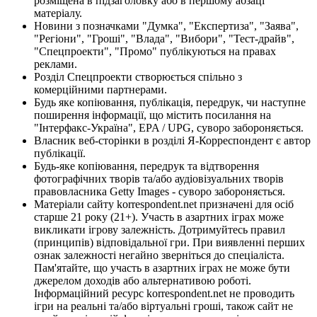
розміщена в підзаголовку або в першому абзаці
матеріалу.
Новини з позначками "Думка", "Експертиза", "Заява",
"Регіони", "Гроші", "Влада", "Вибори", "Тест-драйв",
"Спецпроекти", "Промо" публікуються на правах
реклами.
Розділ Спецпроекти створюється спільно з
комерційними партнерами.
Будь яке копіювання, публікація, передрук, чи наступне
поширення інформації, що містить посилання на
"Інтерфакс-Україна", EPA / UPG, суворо забороняється.
Власник веб-сторінки в розділі Я-Корреспондент є автор
публікації.
Будь-яке копіювання, передрук та відтворення
фотографічних творів та/або аудіовізуальних творів
правовласника Getty Images - суворо забороняється.
Матеріали сайту korrespondent.net призначені для осіб
старше 21 року (21+). Участь в азартних іграх може
викликати ігрову залежність. Дотримуйтесь правил
(принципів) відповідальної гри. При виявленні перших
ознак залежності негайно зверніться до спеціаліста.
Пам'ятайте, що участь в азартних іграх не може бути
джерелом доходів або альтернативою роботі.
Інформаційний ресурс korrespondent.net не проводить
ігри на реальні та/або віртуальні гроші, також сайт не