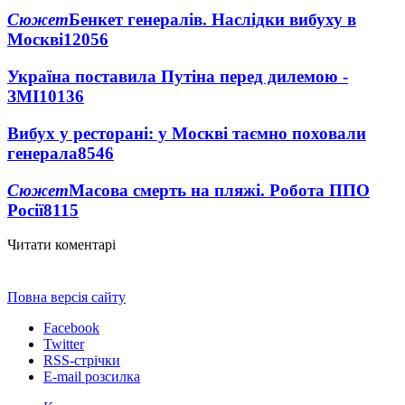
Сюжет
Бенкет генералів. Наслідки вибуху в
Москві
12056
Україна поставила Путіна перед дилемою -
ЗМІ
10136
Вибух у ресторані: у Москві таємно поховали
генерала
8546
Сюжет
Масова смерть на пляжі. Робота ППО
Росії
8115
Читати коментарі
Повна версія сайту
Facebook
Twitter
RSS-стрічки
E-mail розсилка