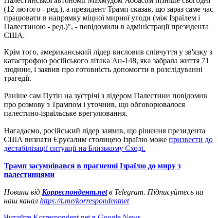
Палестинської автономії Махмудом Аббасом пізніше сьогодні
(12 лютого - ред.), а президент Трамп сказав, що зараз саме час
працювати в напрямку міцної мирної угоди (між Ізраїлем і
Палестиною - ред.)",
- повідомили в адміністрації президента
США.
Крім того, американський лідер висловив співчуття у зв'язку з
катастрофою російського літака Ан-148, яка забрала життя 71
людини, і заявив про готовність допомогти в розслідуванні
трагедії.
Раніше сам Путін на зустрічі з лідером Палестини повідомив
про розмову з Трампом і уточнив, що обговорювалося
палестино-ізраїльське врегулювання.
Нагадаємо, російський лідер заявив, що рішення президента
США визнати Єрусалим столицею Ізраїлю може
призвести до
дестабілізації ситуації на Близькому Сході.
Трамп засумнівався в прагненні Ізраїлю до миру з
палестинцями
Новини від
Корреспондент.net
в Telegram.
Підписуйтесь на
наш канал
https://t.me/korrespondentnet
Читайте Korrespondent.net в Google News