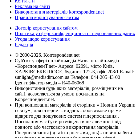
Контакти
Реклама на сайті
Використання матеріалів korrespondent.net
Правила користування сайтом
Договір користування сайтом
Політика у сфері конфіденційності і персональних даних
Угода щодо користування
Редакція
© 2000-2026, Korrespondent.net
Суб'єкт у сфері онлайн-медіа Назва онлайн-медіа –
«КореспонденТ.net» Адреса: 02091, місто Київ,
ХАРКІВСЬКЕ ШОСЕ, будинок 172-Б, офіс 208/1 E-mail:
sunlight@mediadim.com.ua
Телефон: 044-205-43-00
Ідентифікатор медіа – R40-06068
Використання будь-яких матеріалів, розміщених на
сайті, дозволяється за умови посилання на
Корреспондент.net.
При копіюванні матеріалів зі сторінки « Новини України
і світу» , для інтернет - видань - обов'язкове пряме
відкрите для пошукових систем гіперпосилання .
Посилання має бути розміщена в незалежності від
повного або часткового використання матеріалів.
Гіперпосилання ( для інтернет - видань) - повинна бути