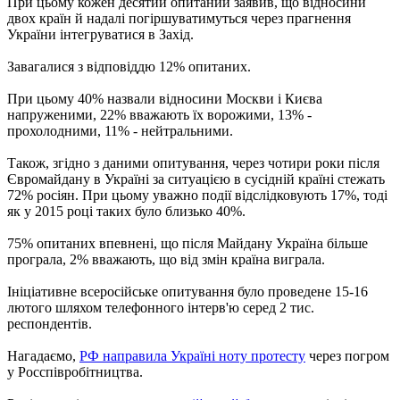
При цьому кожен десятий опитаний заявив, що відносини
двох країн й надалі погіршуватимуться через прагнення
України інтегруватися в Захід.
Завагалися з відповіддю 12% опитаних.
При цьому 40% назвали відносини Москви і Києва
напруженими, 22% вважають їх ворожими, 13% -
прохолодними, 11% - нейтральними.
Також, згідно з даними опитування, через чотири роки після
Євромайдану в Україні за ситуацією в сусідній країні стежать
72% росіян. При цьому уважно події відслідковують 17%, тоді
як у 2015 році таких було близько 40%.
75% опитаних впевнені, що після Майдану Україна більше
програла, 2% вважають, що від змін країна виграла.
Ініціативне всеросійське опитування було проведене 15-16
лютого шляхом телефонного інтерв'ю серед 2 тис.
респондентів.
Нагадаємо,
РФ направила Україні ноту протесту
через погром
у Росспівробітництва.