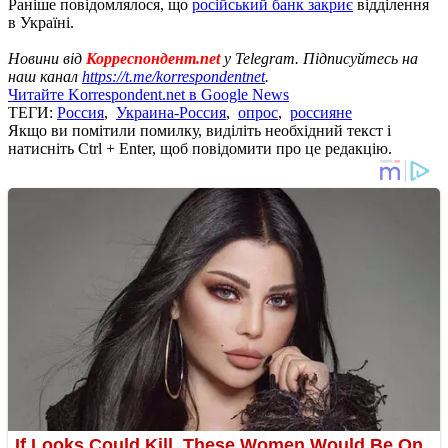
Раніше повідомлялося, що
російський банк закриє
відділення
в Україні.
Новини від
Корреспондент.net
у Telegram. Підписуйтесь на
наш канал
https://t.me/korrespondentnet
.
Читайте Korrespondent.net в Google News
ТЕГИ:
Россия
,
Украина-Россия
,
опрос
,
россияне
Якщо ви помітили помилку, виділіть необхідний текст і
натисніть Ctrl + Enter, щоб повідомити про це редакцію.