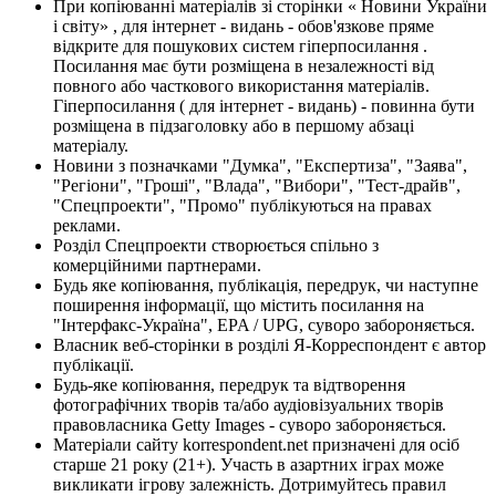
При копіюванні матеріалів зі сторінки « Новини України
і світу» , для інтернет - видань - обов'язкове пряме
відкрите для пошукових систем гіперпосилання .
Посилання має бути розміщена в незалежності від
повного або часткового використання матеріалів.
Гіперпосилання ( для інтернет - видань) - повинна бути
розміщена в підзаголовку або в першому абзаці
матеріалу.
Новини з позначками "Думка", "Експертиза", "Заява",
"Регіони", "Гроші", "Влада", "Вибори", "Тест-драйв",
"Спецпроекти", "Промо" публікуються на правах
реклами.
Розділ Спецпроекти створюється спільно з
комерційними партнерами.
Будь яке копіювання, публікація, передрук, чи наступне
поширення інформації, що містить посилання на
"Інтерфакс-Україна", EPA / UPG, суворо забороняється.
Власник веб-сторінки в розділі Я-Корреспондент є автор
публікації.
Будь-яке копіювання, передрук та відтворення
фотографічних творів та/або аудіовізуальних творів
правовласника Getty Images - суворо забороняється.
Матеріали сайту korrespondent.net призначені для осіб
старше 21 року (21+). Участь в азартних іграх може
викликати ігрову залежність. Дотримуйтесь правил