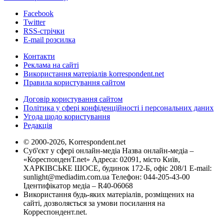
Facebook
Twitter
RSS-стрічки
E-mail розсилка
Контакти
Реклама на сайті
Використання матеріалів korrespondent.net
Правила користування сайтом
Договір користування сайтом
Політика у сфері конфіденційності і персональних даних
Угода щодо користування
Редакція
© 2000-2026, Korrespondent.net
Суб'єкт у сфері онлайн-медіа Назва онлайн-медіа –
«КореспонденТ.net» Адреса: 02091, місто Київ,
ХАРКІВСЬКЕ ШОСЕ, будинок 172-Б, офіс 208/1 E-mail:
sunlight@mediadim.com.ua
Телефон: 044-205-43-00
Ідентифікатор медіа – R40-06068
Використання будь-яких матеріалів, розміщених на
сайті, дозволяється за умови посилання на
Корреспондент.net.