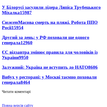
У Білорусі засудили лідера Ляпіса Трубецького
Міхалка
15987
Сюжет
Масова смерть на пляжі. Робота ППО
Росії
15954
Другий за день: у РФ поховали ще одного
генерала
12960
ЄС відзавтра змінює правила для чоловіків із
України
9950
Залужний: Україна не вступить до НАТО
8606
Вибух у ресторані: у Москві таємно поховали
генерала
8464
Читати коментарі
Повна версія сайту