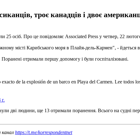
ксиканців, троє канадців і двоє америка
ли 25 осіб.
Про це повідомляє Associated Press у четвер, 22 лютог
жному місті Карибського моря в Плайя-дель-Кармен", - йдеться в
.
Поранені отримали першу допомогу і були госпіталізовані.
exacto de la explosión de un barco en Playa del Carmen. Lee todos lo
 г.
инули дві людини, ще 13 отримали поранення.
Всього на судні пе
ш канал
https://t.me/korrespondentnet