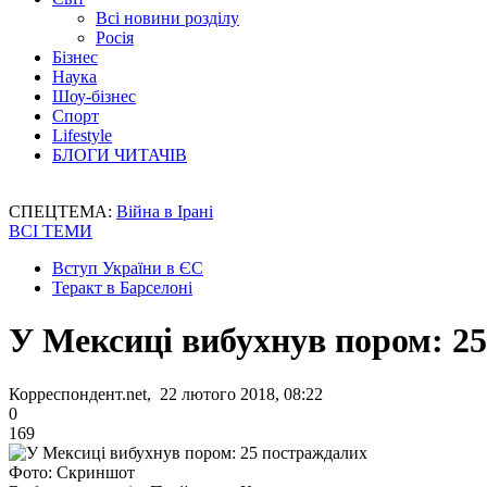
Всі новини розділу
Росія
Бізнес
Наука
Шоу-бізнес
Спорт
Lifestyle
БЛОГИ ЧИТАЧІВ
СПЕЦТЕМА:
Війна в Ірані
ВСІ ТЕМИ
Вступ України в ЄС
Теракт в Барселоні
У Мексиці вибухнув пором: 2
Корреспондент.net, 22 лютого 2018, 08:22
0
169
Фото: Скриншот