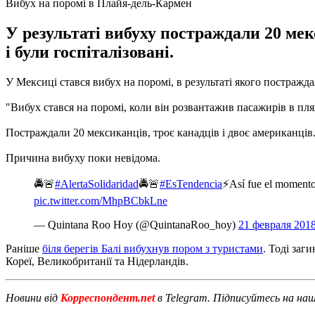
Вибух на поромі в Плайя-дель-Кармен
У результаті вибуху постраждали 20 ме
і були госпіталізовані.
У Мексиці стався вибух на поромі, в результаті якого постражда
"Вибух стався на поромі, коли він розвантажив пасажирів в пля
Постраждали 20 мексиканців, троє канадців і двоє американців
Причина вибуху поки невідома.
🚔🚨
#AlertaSolidaridad
🚔🚨
#EsTendencia
⚡Así fue el momento 
pic.twitter.com/MhpBCbkLne
— Quintana Roo Hoy (@QuintanaRoo_hoy)
21 февраля 2018
Раніше
біля берегів Балі вибухнув пором з туристами
.
Тоді заг
Кореї, Великобританії та Нідерландів.
Новини від
Корреспондент.net
в Telegram. Підписуйтесь на на