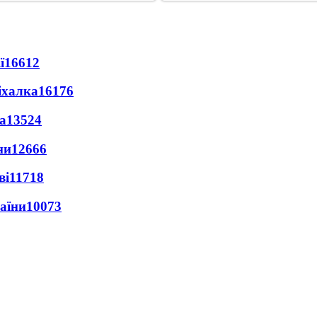
ї
16612
іхалка
16176
а
13524
ни
12666
ві
11718
раїни
10073