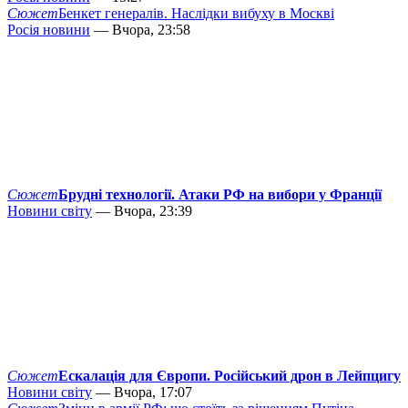
Сюжет
Бенкет генералів. Наслідки вибуху в Москві
Росія новини
— Вчора, 23:58
Сюжет
Брудні технології. Атаки РФ на вибори у Франції
Новини світу
— Вчора, 23:39
Сюжет
Ескалація для Європи. Російський дрон в Лейпцигу
Новини світу
— Вчора, 17:07