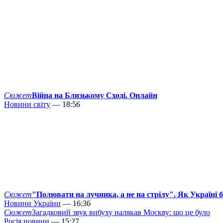
Сюжет
Війна на Близькому Сході. Онлайн
Новини світу
— 18:56
Сюжет
"Полювати на лучника, а не на стрілу". Як Україні 
Новини України
— 16:36
Сюжет
Загадковий звук вибуху налякав Москву: що це було
Росія новини
— 15:27