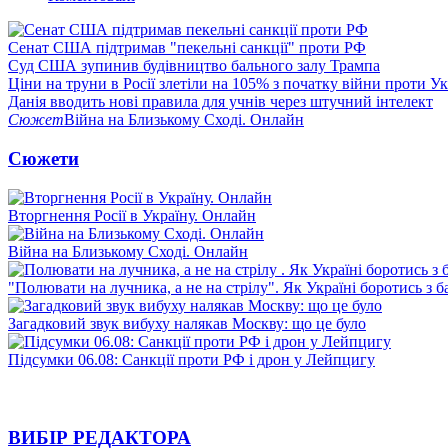
Сенат США підтримав "пекельні санкції" проти РФ
Суд США зупинив будівництво бального залу Трампа
Ціни на труни в Росії злетіли на 105% з початку війни проти У
Данія вводить нові правила для учнів через штучний інтелект
Сюжет
Війна на Близькому Сході. Онлайн
Сюжети
Вторгнення Росії в Україну. Онлайн
Війна на Близькому Сході. Онлайн
"Полювати на лучника, а не на стрілу". Як Україні боротись з 
Загадковий звук вибуху налякав Москву: що це було
Підсумки 06.08: Санкції проти РФ і дрон у Лейпцигу
ВИБІР РЕДАКТОРА