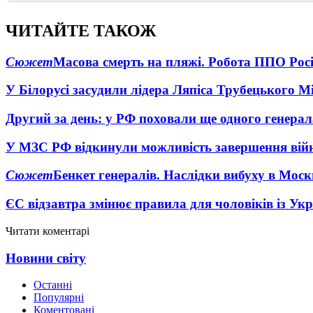
ЧИТАЙТЕ ТАКОЖ
Сюжет
Масова смерть на пляжі. Робота ППО Росі
У Білорусі засудили лідера Ляпіса Трубецького М
Другий за день: у РФ поховали ще одного генерал
У МЗС РФ відкинули можливість завершення вій
Сюжет
Бенкет генералів. Наслідки вибуху в Моск
ЄС відзавтра змінює правила для чоловіків із Ук
Читати коментарі
Новини світу
Останні
Популярні
Коментовані