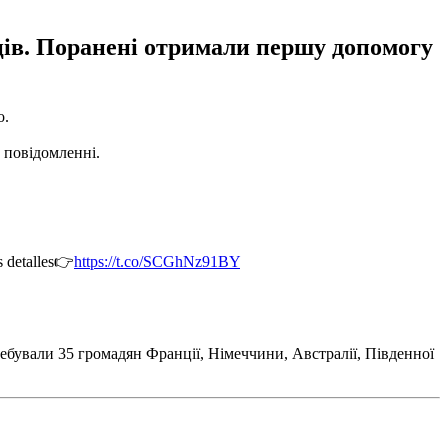
нців. Поранені отримали першу допомогу
о.
 повідомленні.
s detalles👉
https://t.co/SCGhNz91BY
ребували 35 громадян Франції, Німеччини, Австралії, Південної