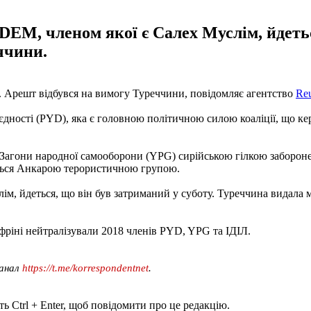
-DEM, членом якої є Салех Муслім, йдетьс
ччини.
а. Арешт відбувся на вимогу Туреччини, повідомляє агентство
Reu
єдності (PYD), яка є головною політичною силою коаліції, що к
 Загони народної самооборони (YPG) сирійською гілкою забороне
ється Анкарою терористичною групою.
лім, йдеться, що він був затриманий у суботу. Туреччина видала
Афріні нейтралізували 2018 членів PYD, YPG та ІДІЛ.
канал
https://t.me/korrespondentnet
.
ь Ctrl + Enter, щоб повідомити про це редакцію.