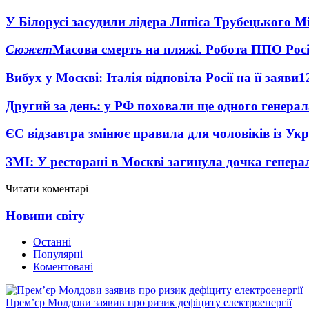
У Білорусі засудили лідера Ляпіса Трубецького М
Сюжет
Масова смерть на пляжі. Робота ППО Росі
Вибух у Москві: Італія відповіла Росії на її заяви
1
Другий за день: у РФ поховали ще одного генерал
ЄС відзавтра змінює правила для чоловіків із Ук
ЗМІ: У ресторані в Москві загинула дочка генера
Читати коментарі
Новини світу
Останні
Популярні
Коментовані
Прем’єр Молдови заявив про ризик дефіциту електроенергії