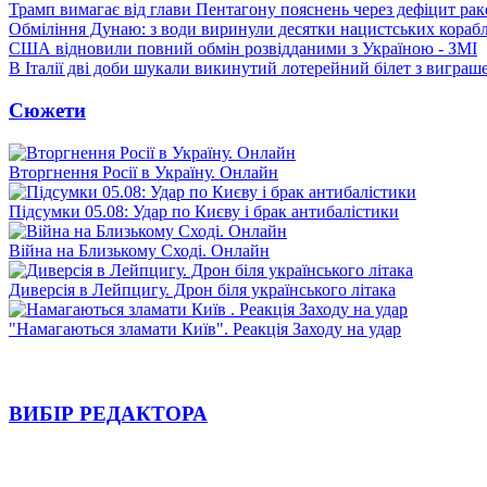
Трамп вимагає від глави Пентагону пояснень через дефіцит рак
Обміління Дунаю: з води виринули десятки нацистських корабл
США відновили повний обмін розвідданими з Україною - ЗМІ
В Італії дві доби шукали викинутий лотерейний білет з виграш
Сюжети
Вторгнення Росії в Україну. Онлайн
Підсумки 05.08: Удар по Києву і брак антибалістики
Війна на Близькому Сході. Онлайн
Диверсія в Лейпцигу. Дрон біля українського літака
"Намагаються зламати Київ". Реакція Заходу на удар
ВИБІР РЕДАКТОРА