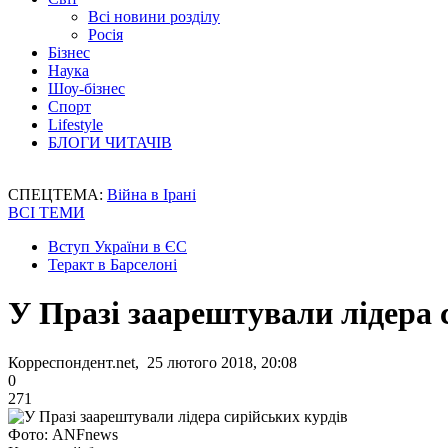
Всі новини розділу
Росія
Бізнес
Наука
Шоу-бізнес
Спорт
Lifestyle
БЛОГИ ЧИТАЧІВ
СПЕЦТЕМА:
Війна в Ірані
ВСІ ТЕМИ
Вступ України в ЄС
Теракт в Барселоні
У Празі заарештували лідера 
Корреспондент.net, 25 лютого 2018, 20:08
0
271
Фото: ANFnews