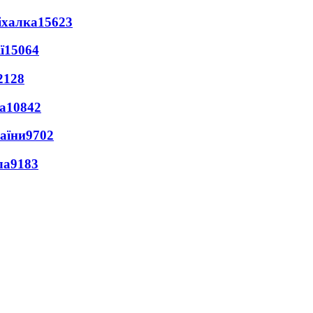
іхалка
15623
ї
15064
2128
а
10842
раїни
9702
ла
9183