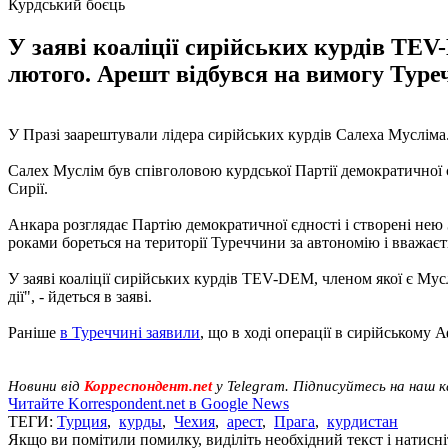
Курдський боєць
У заяві коаліції сирійських курдів TEV
лютого. Арешт відбувся на вимогу Туре
У Празі заарештували лідера сирійських курдів Салеха Муслім
Салех Муслім був співголовою курдської Партії демократичної 
Сирії.
Анкара розглядає Партію демократичної єдності і створені нею
роками бореться на території Туреччини за автономію і вважа
У заяві коаліції сирійських курдів TEV-DEM, членом якої є Мус
дії", - йдеться в заяві.
Раніше
в Туреччині заявили
, що в ході операції в сирійському 
Новини від
Корреспондент.net
у Telegram. Підписуйтесь на наш 
Читайте Korrespondent.net в Google News
ТЕГИ:
Турция
,
курды
,
Чехия
,
арест
,
Прага
,
курдистан
Якщо ви помітили помилку, виділіть необхідний текст і натисніт