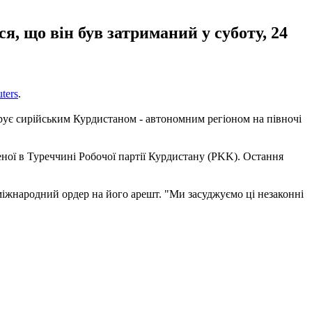
я, що він був затриманий у суботу, 24
ters
.
ерує сирійським Курдистаном - автономним регіоном на півночі
ної в Туреччині Робочої партії Курдистану (PKK). Остання
 міжнародний ордер на його арешт. "Ми засуджуємо ці незаконні