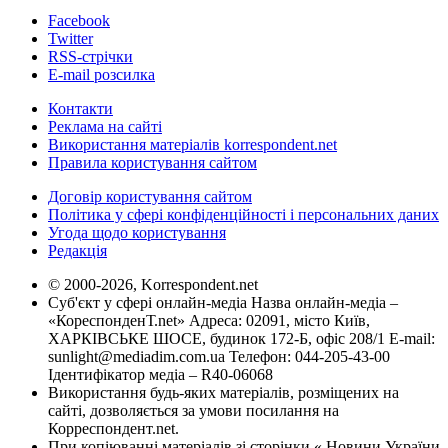
Facebook
Twitter
RSS-стрічки
E-mail розсилка
Контакти
Реклама на сайті
Використання матеріалів korrespondent.net
Правила користування сайтом
Договір користування сайтом
Політика у сфері конфіденційності і персональних даних
Угода щодо користування
Редакція
© 2000-2026, Korrespondent.net
Суб'єкт у сфері онлайн-медіа Назва онлайн-медіа –
«КореспонденТ.net» Адреса: 02091, місто Київ,
ХАРКІВСЬКЕ ШОСЕ, будинок 172-Б, офіс 208/1 E-mail:
sunlight@mediadim.com.ua
Телефон: 044-205-43-00
Ідентифікатор медіа – R40-06068
Використання будь-яких матеріалів, розміщених на
сайті, дозволяється за умови посилання на
Корреспондент.net.
При копіюванні матеріалів зі сторінки « Новини України