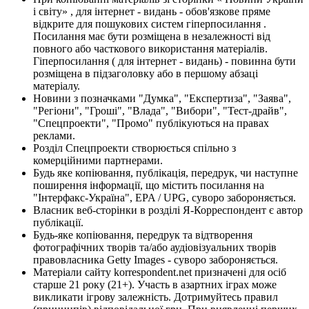
і світу» , для інтернет - видань - обов'язкове пряме
відкрите для пошукових систем гіперпосилання .
Посилання має бути розміщена в незалежності від
повного або часткового використання матеріалів.
Гіперпосилання ( для інтернет - видань) - повинна бути
розміщена в підзаголовку або в першому абзаці
матеріалу.
Новини з позначками "Думка", "Експертиза", "Заява",
"Регіони", "Гроші", "Влада", "Вибори", "Тест-драйв",
"Спецпроекти", "Промо" публікуються на правах
реклами.
Розділ Спецпроекти створюється спільно з
комерційними партнерами.
Будь яке копіювання, публікація, передрук, чи наступне
поширення інформації, що містить посилання на
"Інтерфакс-Україна", EPA / UPG, суворо забороняється.
Власник веб-сторінки в розділі Я-Корреспондент є автор
публікації.
Будь-яке копіювання, передрук та відтворення
фотографічних творів та/або аудіовізуальних творів
правовласника Getty Images - суворо забороняється.
Матеріали сайту korrespondent.net призначені для осіб
старше 21 року (21+). Участь в азартних іграх може
викликати ігрову залежність. Дотримуйтесь правил