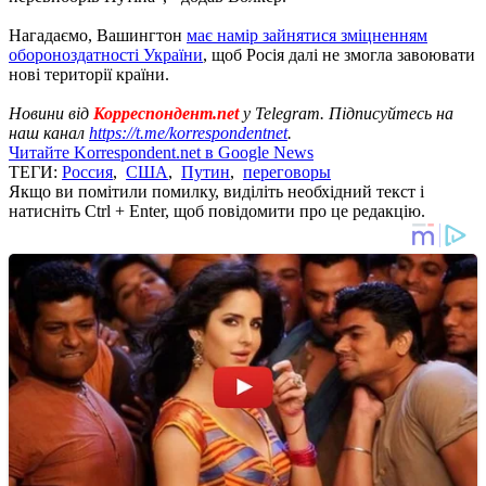
Нагадаємо, Вашингтон
має намір зайнятися зміцненням
обороноздатності України
, щоб Росія далі не змогла завоювати
нові території країни.
Новини від
Корреспондент.net
у Telegram. Підписуйтесь на
наш канал
https://t.me/korrespondentnet
.
Читайте Korrespondent.net в Google News
ТЕГИ:
Россия
,
США
,
Путин
,
переговоры
Якщо ви помітили помилку, виділіть необхідний текст і
натисніть Ctrl + Enter, щоб повідомити про це редакцію.