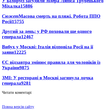
У Білорусі засудили лідера Ляпіса Трубецького
Міхалка
15886
Сюжет
Масова смерть на пляжі. Робота ППО
Росії
15755
Другий за день: у РФ поховали ще одного
генерала
12467
Вибух у Москві: Італія відповіла Росії на її
заяви
12225
ЄС відзавтра змінює правила для чоловіків із
України
9875
ЗМІ: У ресторані в Москві загинула дочка
генерала
9281
Читати коментарі
Повна версія сайту