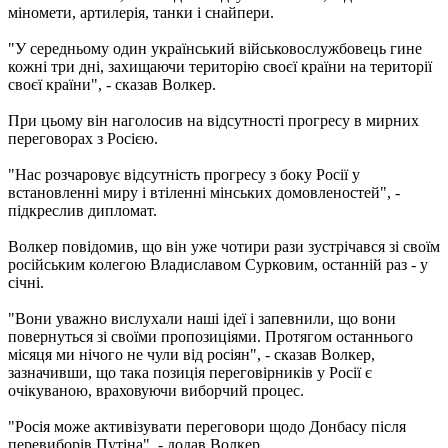
міномети, артилерія, танки і снайпери.
"У середньому один український військовослужбовець гине
кожні три дні, захищаючи територію своєї країни на території
своєї країни", - сказав Волкер.
При цьому він наголосив на відсутності прогресу в мирних
переговорах з Росією.
"Нас розчаровує відсутність прогресу з боку Росії у
встановленні миру і втіленні мінських домовленостей", -
підкреслив дипломат.
Волкер повідомив, що він уже чотири рази зустрічався зі своїм
російським колегою Владиславом Сурковим, останній раз - у
січні.
"Вони уважно вислухали наші ідеї і запевнили, що вони
повернуться зі своїми пропозиціями. Протягом останнього
місяця ми нічого не чули від росіян", - сказав Волкер,
зазначивши, що така позиція переговірників у Росії є
очікуваною, враховуючи виборчий процес.
"Росія може активізувати переговори щодо Донбасу після
перевиборів Путіна", - додав Волкер.