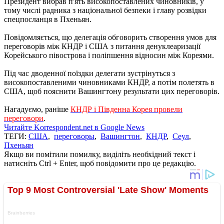
Президент вибрав п'ять високопоставлених чиновників, у
тому числі радника з національної безпеки і главу розвідки
спецпосланця в Пхеньян.
Повідомляється, що делегація обговорить створення умов для
переговорів між КНДР і США з питання денуклеаризації
Корейського півострова і поліпшення відносин між Кореями.
Під час дводенної поїздки делегати зустрінуться з
високопоставленими чиновниками КНДР, а потім полетять в
США, щоб пояснити Вашингтону результати цих переговорів.
Нагадуємо, раніше
КНДР і Південна Корея провели
переговори
.
Читайте Korrespondent.net в Google News
ТЕГИ:
США
,
переговоры
,
Вашингтон
,
КНДР
,
Сеул
,
Пхеньян
Якщо ви помітили помилку, виділіть необхідний текст і
натисніть Ctrl + Enter, щоб повідомити про це редакцію.