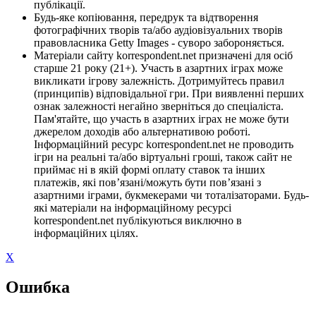
публікації.
Будь-яке копіювання, передрук та відтворення
фотографічних творів та/або аудіовізуальних творів
правовласника Getty Images - суворо забороняється.
Матеріали сайту korrespondent.net призначені для осіб
старше 21 року (21+). Участь в азартних іграх може
викликати ігрову залежність. Дотримуйтесь правил
(принципів) відповідальної гри. При виявленні перших
ознак залежності негайно зверніться до спеціаліста.
Пам'ятайте, що участь в азартних іграх не може бути
джерелом доходів або альтернативою роботі.
Інформаційний ресурс korrespondent.net не проводить
ігри на реальні та/або віртуальні гроші, також сайт не
приймає ні в якій формі оплату ставок та інших
платежів, які пов’язані/можуть бути пов’язані з
азартними іграми, букмекерами чи тоталізаторами. Будь-
які матеріали на інформаційному ресурсі
korrespondent.net публікуються виключно в
інформаційних цілях.
X
Ошибка