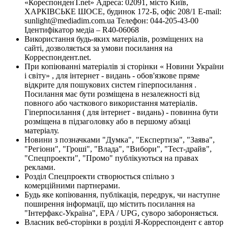
«КореспонденТ.net» Адреса: 02091, місто Київ,
ХАРКІВСЬКЕ ШОСЕ, будинок 172-Б, офіс 208/1 E-mail:
sunlight@mediadim.com.ua
Телефон: 044-205-43-00
Ідентифікатор медіа – R40-06068
Використання будь-яких матеріалів, розміщених на
сайті, дозволяється за умови посилання на
Корреспондент.net.
При копіюванні матеріалів зі сторінки « Новини України
і світу» , для інтернет - видань - обов'язкове пряме
відкрите для пошукових систем гіперпосилання .
Посилання має бути розміщена в незалежності від
повного або часткового використання матеріалів.
Гіперпосилання ( для інтернет - видань) - повинна бути
розміщена в підзаголовку або в першому абзаці
матеріалу.
Новини з позначками "Думка", "Експертиза", "Заява",
"Регіони", "Гроші", "Влада", "Вибори", "Тест-драйв",
"Спецпроекти", "Промо" публікуються на правах
реклами.
Розділ Спецпроекти створюється спільно з
комерційними партнерами.
Будь яке копіювання, публікація, передрук, чи наступне
поширення інформації, що містить посилання на
"Інтерфакс-Україна", EPA / UPG, суворо забороняється.
Власник веб-сторінки в розділі Я-Корреспондент є автор