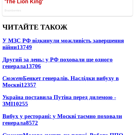
ЧИТАЙТЕ ТАКОЖ
У МЗС РФ відкинули можливість завершення
війни
13749
Другий за день: у РФ поховали ще одного
генерала
13706
Сюжет
Бенкет генералів. Наслідки вибуху в
Москві
12357
Україна поставила Путіна перед дилемою -
ЗМІ
10255
Вибух у ресторані: у Москві таємно поховали
генерала
8572