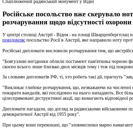
Спаплюжений радянський монумент у Відні
Російське посольство вже скерувало но
розчарування щодо відсутності охорони
У центрі столиці Австрії - Відня - на площі Шварценбергплац н
повідомляє
посольство Росії в Австрії, яке направило ноту прот
Російські дипломати висловили розчарування тим, що австрійс
"Боягузливі негідники облили постамент пам'ятника чорною фар
скоєно всього лише близько двох місяців тому і теж під покрово
За словами дипломатів РФ, ті, хто робить такі дії, прагнуть "з
"Викликає глибоке розчарування, що, незважаючи на численні обі
покарати вандалів, які послідовно на нього нападають. Все більш
цілеспрямовані деструктивні акції, що вимагають відповідної ре
Дипломати нагадали, що догляд за радянськими військовими пох
демократичної Австрії від 1955 року".
При цьому вони переконані, що "зловмисники марно намагаються