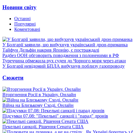
Новини світу
Останні
Популярні
Коментовані
У Болгарії заявили, що вибухнув український дрон-приманка
Тайфун Дельфін накрив Японію, є постраждалі
Радбез ООН обговорить поводження з полоненими в РФ
Туреччина обмежила рух суден до Чорного моря через атаки
У Болгарії невідомий БПЛА вибухнув поблизу газопроводу
Сюжети
Вторгнення Росії в Україну. Онлайн
Війна на Близькому Сході. Онлайн
Підсумки 07.08: "Пекельні" санкції і "парад" дронів
Пекельні санкції. Рішення Сената США