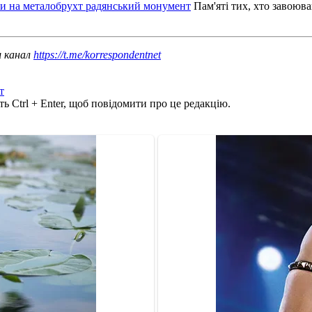
ти на металобрухт радянський монумент
Пам'яті тих, хто завоюва
ш канал
https://t.me/korrespondentnet
т
ь Ctrl + Enter, щоб повідомити про це редакцію.