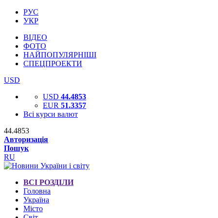
РУС
УКР
ВІДЕО
ФОТО
НАЙПОПУЛЯРНІШІ
СПЕЦПРОЕКТИ
USD
USD
44.4853
EUR
51.3357
Всі курси валют
44.4853
Авторизація
Пошук
RU
ВСІ РОЗДІЛИ
Головна
Україна
Місто
Світ