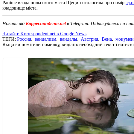
Раніше влада польського міста Щецин оголосила про намір
зда
кладовище міста.
Новини від
Корреспондент.net
в Telegram. Підписуйтесь на на
Читайте Korrespondent.net в Google News
ТЕГИ:
Россия
,
вандализм
,
вандалы
,
Австрия
,
Вена
,
монумен
Якщо ви помітили помилку, виділіть необхідний текст і натисніт