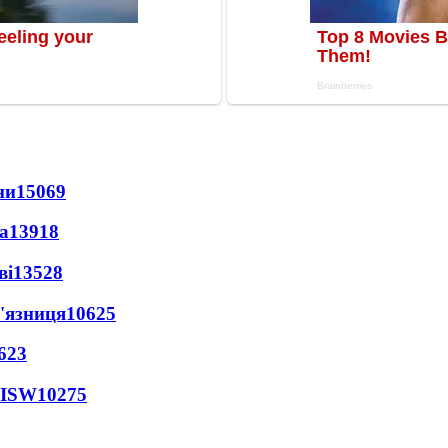
ни
15069
а
13918
ві
13528
'язниця
10625
623
 ISW
10275