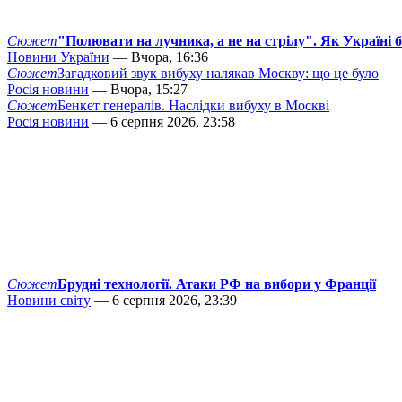
Сюжет
"Полювати на лучника, а не на стрілу". Як Україні 
Новини України
— Вчора, 16:36
Сюжет
Загадковий звук вибуху налякав Москву: що це було
Росія новини
— Вчора, 15:27
Сюжет
Бенкет генералів. Наслідки вибуху в Москві
Росія новини
— 6 серпня 2026, 23:58
Сюжет
Брудні технології. Атаки РФ на вибори у Франції
Новини світу
— 6 серпня 2026, 23:39