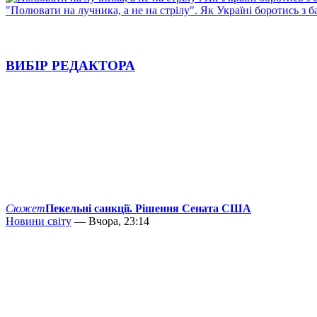
"Полювати на лучника, а не на стрілу". Як Україні боротись з 
ВИБІР РЕДАКТОРА
Сюжет
Пекельні санкції. Рішення Сената США
Новини світу
— Вчора, 23:14