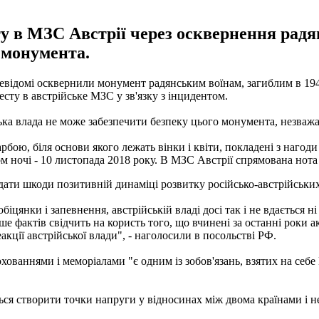
ту в МЗС Австрії через осквернення рад
 монумента.
евідомі осквернили монумент радянським воїнам, загиблим в 1945
есту в австрійське МЗС у зв'язку з інцидентом.
ька влада не може забезпечити безпеку цього монумента, незваж
бою, біля основи якого лежать вінки і квіти, покладені з нагод
м ночі - 10 листопада 2018 року. В МЗС Австрії спрямована нота 
авдати шкоди позитивній динаміці розвитку російсько-австрійськи
цянки і запевнення, австрійській владі досі так і не вдається н
е фактів свідчить на користь того, що вчинені за останні роки акт
акції австрійської влади", - наголосили в посольстві РФ.
ованнями і меморіалами "є одним із зобов'язань, взятих на себе
 створити точки напруги у відносинах між двома країнами і нем