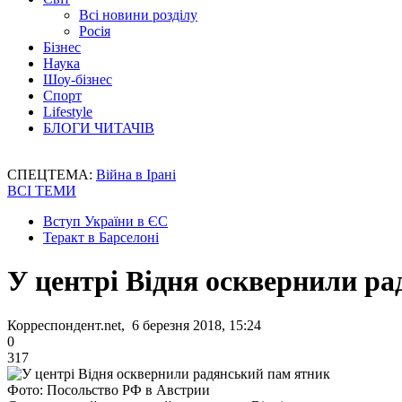
Всі новини розділу
Росія
Бізнес
Наука
Шоу-бізнес
Спорт
Lifestyle
БЛОГИ ЧИТАЧІВ
СПЕЦТЕМА:
Війна в Ірані
ВСІ ТЕМИ
Вступ України в ЄС
Теракт в Барселоні
У центрі Відня осквернили р
Корреспондент.net, 6 березня 2018, 15:24
0
317
Фото: Посольство РФ в Австрии