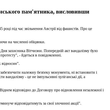
янського пам'ятника, висловивши
 році під час звільнення Австрії від фашистів. Про це
аючи на численні обіцянки.
и Дня захисника Вітчизни. Попередній акт вандалізму було
протесту", - йдеться в повідомленні.
х відносин".
і забезпечити належну безпеку монумента, ні встановити і
и вандалізму - це не імпульсивні хуліганські дії, а
 Віднем відповідно до Договору про відновлення незалежної і
инуче відповідатимуть за свої злочинні акції".