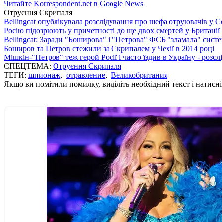
Читайте Korrespondent.net в Google News
Отруєння Скрипаля
Bellingcat опублікувала розслідування про шефа отруювачів у С
Росію підозрюють у причетності до ще двох смертей у Британії 
Bellingcat: Заради "Боширова" і "Петрова" ФСБ "зламала" систем
Боширов та Петров стежили за Скрипалем у Чехії в 2014 році
Мішкін-"Петров" теж герой Росії і часто їздив в Україну - розс
СПЕЦТЕМА:
Отруєння Скрипаля
ТЕГИ:
шпионаж
,
отравление
,
Великобритания
Якщо ви помітили помилку, виділіть необхідний текст і натисніт