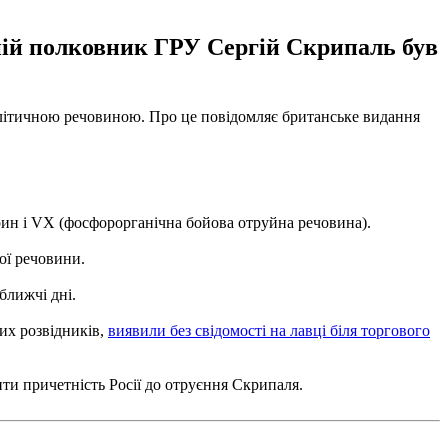
ній полковник ГРУ Сергій Скрипаль був
алітичною речовиною. Про це повідомляє британське видання
рин і VX (фосфорорганічна бойова отруйна речовина).
ої речовини.
ближчі дні.
их розвідників,
виявили без свідомості на лавці біля торгового
ити причетність Росії до отруєння Скрипаля.