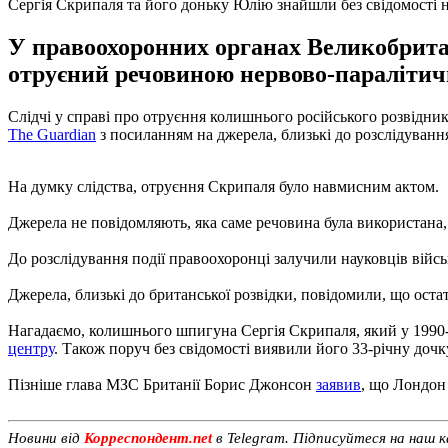
Сергія Скрипаля та його доньку Юлію знайшли без свідомості н
У правоохоронних органах Великобрита
отруєний речовиною нервово-паралітично
Слідчі у справі про отруєння колишнього російського розвідн
The Guardian
з посиланням на джерела, близькі до розслідуванн
На думку слідства, отруєння Скрипаля було навмисним актом.
Джерела не повідомляють, яка саме речовина була використана
До розслідування події правоохоронці залучили науковців війс
Джерела, близькі до британської розвідки, повідомили, що остат
Нагадаємо, колишнього шпигуна Сергія Скрипаля, який у 1990-х
центру
. Також поруч без свідомості виявили його 33-річну дочк
Пізніше глава МЗС Британії Борис Джонсон
заявив
, що Лондон 
Новини від
Корреспондент.net
в Telegram. Підписуйтеся на наш 