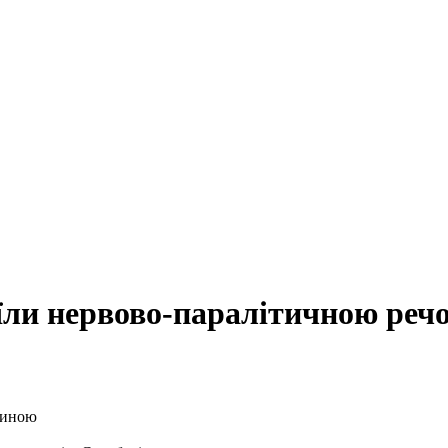
їли нервово-паралітичною реч