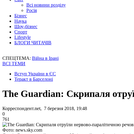
Всі новини розділу
Росія
Бізнес
Наука
Шоу-бізнес
Спорт
Lifestyle
БЛОГИ ЧИТАЧІВ
СПЕЦТЕМА:
Війна в Ірані
ВСІ ТЕМИ
Вступ України в ЄС
Теракт в Барселоні
The Guardian: Скрипаля отру
Корреспондент.net, 7 березня 2018, 19:48
0
761
Фото: news.sky.com