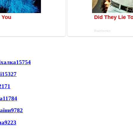
іхалка
15754
ї
15327
2171
а
11784
раїни
9782
ла
9223