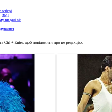
олсбері
- ЗМІ
у видачі віз
лідування
ь Ctrl + Enter, щоб повідомити про це редакцію.