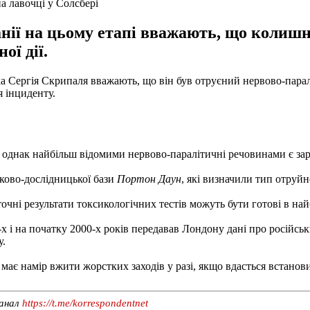
а лавочці у Солсбері
нії на цьому етапі вважають, що колиш
ї дії.
ика Сергія Скрипаля вважають, що він був отруєний нервово-пар
я інциденту.
, однак найбільш відомими нервово-паралітичні речовинами є за
ьково-дослідницької бази
Портон Даун
, які визначили тип отруйн
очні результати токсикологічних тестів можуть бути готові в най
 і на початку 2000-х років передавав Лондону дані про російськ
у.
має намір вжити жорстких заходів у разі, якщо вдасться встанов
канал
https://t.me/korrespondentnet