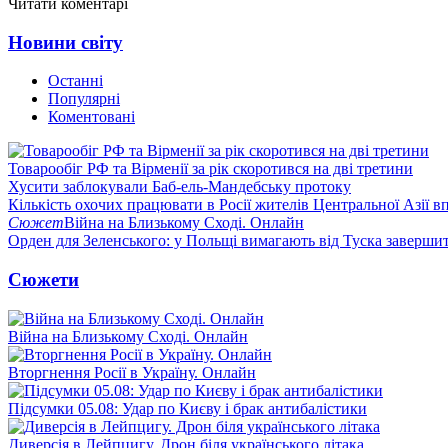
Читати коментарі
Новини світу
Останні
Популярні
Коментовані
Товарообіг РФ та Вірменії за рік скоротився на дві третини
Хусити заблокували Баб-ель-Мандебську протоку
Кількість охочих працювати в Росії жителів Центральної Азії в
Сюжет
Війна на Близькому Сході. Онлайн
Орден для Зеленського: у Польщі вимагають від Туска заверши
Сюжети
Війна на Близькому Сході. Онлайн
Вторгнення Росії в Україну. Онлайн
Підсумки 05.08: Удар по Києву і брак антибалістики
Диверсія в Лейпцигу. Дрон біля українського літака