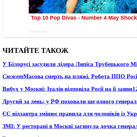
ЧИТАЙТЕ ТАКОЖ
У Білорусі засудили лідера Ляпіса Трубецького М
Сюжет
Масова смерть на пляжі. Робота ППО Росі
Вибух у Москві: Італія відповіла Росії на її заяви
1
Другий за день: у РФ поховали ще одного генерал
ЄС відзавтра змінює правила для чоловіків із Ук
ЗМІ: У ресторані в Москві загинула дочка генера