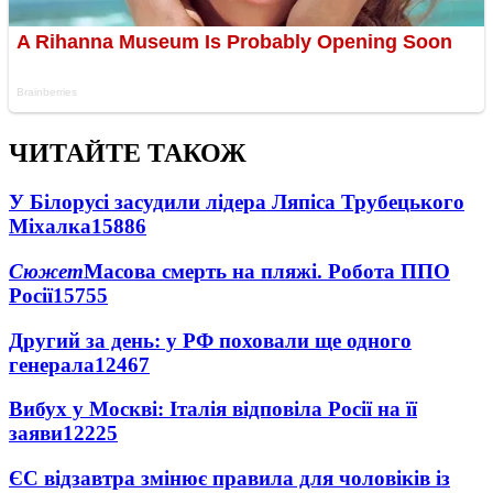
ЧИТАЙТЕ ТАКОЖ
У Білорусі засудили лідера Ляпіса Трубецького
Міхалка
15886
Сюжет
Масова смерть на пляжі. Робота ППО
Росії
15755
Другий за день: у РФ поховали ще одного
генерала
12467
Вибух у Москві: Італія відповіла Росії на її
заяви
12225
ЄС відзавтра змінює правила для чоловіків із