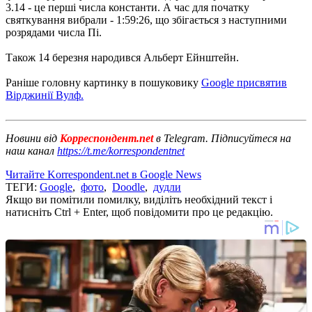
3.14 - це перші числа константи. А час для початку
святкування вибрали - 1:59:26, що збігається з наступними
розрядами числа Пі.
Також 14 березня народився Альберт Ейнштейн.
Раніше головну картинку в пошуковику
Google присвятив
Вірджинії Вулф.
Новини від
Корреспондент.net
в Telegram. Підписуйтеся на
наш канал
https://t.me/korrespondentnet
Читайте Korrespondent.net в Google News
ТЕГИ:
Google
,
фото
,
Doodle
,
дудли
Якщо ви помітили помилку, виділіть необхідний текст і
натисніть Ctrl + Enter, щоб повідомити про це редакцію.