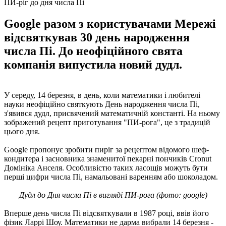
ПИ-ріг до дня числа Пі
Google разом з користувачами Мережі
відсвяткував 30 день народження
числа Пі. До неофіційного свята
компанія випустила новий дудл.
У середу, 14 березня, в день, коли математики і любителі
науки неофіційно святкують День народження числа Пі,
з'явився дудл, присвячений математичній константі. На ньому
зображений рецепт приготування "ПИ-рога", це з традицій
цього дня.
Google пропонує зробити пиріг за рецептом відомого шеф-
кондитера і засновника знаменитої пекарні пончиків Cronut
Домініка Анселя. Особливістю таких ласощів можуть бути
перші цифри числа Пі, намальовані варенням або шоколадом.
Дудл до Дня числа Пі в вигляді ПИ-рога (фото: google)
Вперше день числа Пі відсвяткували в 1987 році, ввів його
фізик Ларрі Шоу. Математики не дарма вибрали 14 березня -