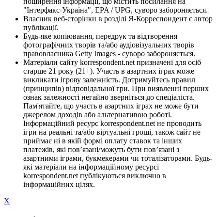
поширення інформації, що містить посилання на
"Інтерфакс-Україна", EPA / UPG, суворо забороняється.
Власник веб-сторінки в розділі Я-Корреспондент є автор
публікації.
Будь-яке копіювання, передрук та відтворення
фотографічних творів та/або аудіовізуальних творів
правовласника Getty Images - суворо забороняється.
Матеріали сайту korrespondent.net призначені для осіб
старше 21 року (21+). Участь в азартних іграх може
викликати ігрову залежність. Дотримуйтесь правил
(принципів) відповідальної гри. При виявленні перших
ознак залежності негайно зверніться до спеціаліста.
Пам'ятайте, що участь в азартних іграх не може бути
джерелом доходів або альтернативою роботі.
Інформаційний ресурс korrespondent.net не проводить
ігри на реальні та/або віртуальні гроші, також сайт не
приймає ні в якій формі оплату ставок та інших
платежів, які пов’язані/можуть бути пов’язані з
азартними іграми, букмекерами чи тоталізаторами. Будь-
які матеріали на інформаційному ресурсі
korrespondent.net публікуються виключно в
інформаційних цілях.
X