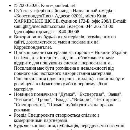
© 2000-2026, Korrespondent.net
Суб'єкт у сфері онлайн-медіа Назва онлайн-медіа –
«КореспонденТ.net» Адреса: 02091, місто Київ,
ХАРКІВСЬКЕ ШОСЕ, будинок 172-Б, офіс 208/1 E-mail:
sunlight@mediadim.com.ua
Телефон: 044-205-43-00
Ідентифікатор медіа – R40-06068
Використання будь-яких матеріалів, розміщених на
сайті, дозволяється за умови посилання на
Корреспондент.net.
При копіюванні матеріалів зі сторінки « Новини України
і світу» , для інтернет - видань - обов'язкове пряме
відкрите для пошукових систем гіперпосилання .
Посилання має бути розміщена в незалежності від
повного або часткового використання матеріалів.
Гіперпосилання ( для інтернет - видань) - повинна бути
розміщена в підзаголовку або в першому абзаці
матеріалу.
Новини з позначками "Думка", "Експертиза", "Заява",
"Регіони", "Гроші", "Влада", "Вибори", "Тест-драйв",
"Спецпроекти", "Промо" публікуються на правах
реклами.
Розділ Спецпроекти створюється спільно з
комерційними партнерами.
Будь яке копіювання, публікація, передрук, чи наступне