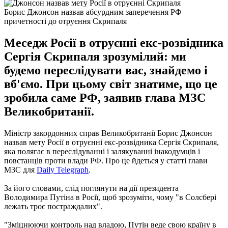
Борис Джонсон назвав абсурдним заперечення РФ
причетності до отруєння Скрипаля
Меседж Росії в отруєнні екс-розвідника
Сергія Скрипаля зрозумілий: ми
будемо переслідувати вас, знайдемо і
вб'ємо. При цьому світ знатиме, що це
зробила саме РФ, заявив глава МЗС
Великобританії.
Міністр закордонних справ Великобританії Борис Джонсон
назвав мету Росії в отруєнні екс-розвідника Сергія Скрипаля,
яка полягає в переслідуванні і залякуванні інакодумців і
повстанців проти влади РФ. Про це йдеться у статті глави
МЗС для
Daily Telegraph
.
За його словами, слід поглянути на дії президента
Володимира Путіна в Росії, щоб зрозуміти, чому "в Солсбері
лежать троє постраждалих".
"Зміцнюючи контроль над владою, Путін веде свою країну в