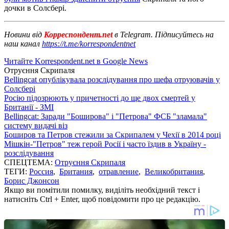
дочки в Солсбері.
Новини від
Корреспондент.net
в Telegram. Підписуйтесь на
наш канал
https://t.me/korrespondentnet
Читайте Korrespondent.net в Google News
Отруєння Скрипаля
Bellingcat опублікувала розслідування про шефа отруювачів у
Солсбері
Росію підозрюють у причетності до ще двох смертей у
Британії - ЗМІ
Bellingcat: Заради "Боширова" і "Петрова" ФСБ "зламала"
систему видачі віз
Боширов та Петров стежили за Скрипалем у Чехії в 2014 році
Мішкін-"Петров" теж герой Росії і часто їздив в Україну -
розслідування
СПЕЦТЕМА:
Отруєння Скрипаля
ТЕГИ:
Россия
,
Британия
,
отравление
,
Великобритания
,
Борис Джонсон
Якщо ви помітили помилку, виділіть необхідний текст і
натисніть Ctrl + Enter, щоб повідомити про це редакцію.