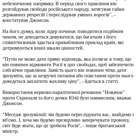
небезпечному напрямку. В період свого правління він
розгойдував свободи російського народу, затягував гайки
державних репресій і переслідував уявних ворогів", -
констатував Джонсон.
На його думку, коли лідер починає поводитися подібним
чином, не доводиться дивуватися, що багатьом з його
співвітчизників здається привабливим приклад країн, які
дотримуються іншої шкали цінностей.
"Путін не може дати пряму відповідь, яка полягає в тому, що
він повинен відмовити Росії в цих свободах, щоб забезпечити
собі вічне правління. Замість цього він повинен чітко дати
зрозуміти, що за незручні питання або повстання проти нього
доведеться заплатити жахливу ціну", - йдеться в статті.
Використання нервово-паралітичної речовини "Новачок"
проти Скрипаля та його дочки Юлії було навмисним, вважає
Джонсон.
"Меседж зрозумілий: ми будемо переслідувати вас, знайдемо і
вб'ємо. І, хоча ми будемо презирливо заперечувати провину,
світ буде знати, що це зробила Росія", - пише британський
міністр.