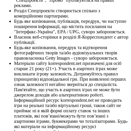
"Спецпроекти", "Промо" публікуються на правах
реклами.
Розділ Спецпроекти створюється спільно з
комерційними партнерами.
Будь яке копіювання, публікація, передрук, чи наступне
поширення інформації, що містить посилання на
"Інтерфакс-Україна", EPA / UPG, суворо забороняється.
Власник веб-сторінки в розділі Я-Корреспондент є автор
публікації.
Будь-яке копіювання, передрук та відтворення
фотографічних творів та/або аудіовізуальних творів
правовласника Getty Images - суворо забороняється.
Матеріали сайту korrespondent.net призначені для осіб
старше 21 року (21+). Участь в азартних іграх може
викликати ігрову залежність. Дотримуйтесь правил
(принципів) відповідальної гри. При виявленні перших
ознак залежності негайно зверніться до спеціаліста.
Пам'ятайте, що участь в азартних іграх не може бути
джерелом доходів або альтернативою роботі.
Інформаційний ресурс korrespondent.net не проводить
ігри на реальні та/або віртуальні гроші, також сайт не
приймає ні в якій формі оплату ставок та інших
платежів, які пов’язані/можуть бути пов’язані з
азартними іграми, букмекерами чи тоталізаторами. Будь-
які матеріали на інформаційному ресурсі