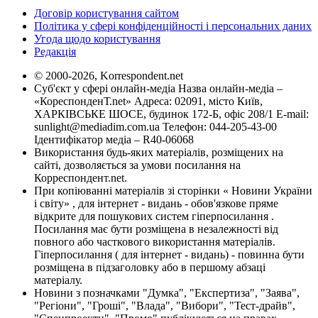
Договір користування сайтом
Політика у сфері конфіденційності і персональних даних
Угода щодо користування
Редакція
© 2000-2026, Korrespondent.net
Суб'єкт у сфері онлайн-медіа Назва онлайн-медіа –
«КореспонденТ.net» Адреса: 02091, місто Київ,
ХАРКІВСЬКЕ ШОСЕ, будинок 172-Б, офіс 208/1 E-mail:
sunlight@mediadim.com.ua
Телефон: 044-205-43-00
Ідентифікатор медіа – R40-06068
Використання будь-яких матеріалів, розміщених на
сайті, дозволяється за умови посилання на
Корреспондент.net.
При копіюванні матеріалів зі сторінки « Новини України
і світу» , для інтернет - видань - обов'язкове пряме
відкрите для пошукових систем гіперпосилання .
Посилання має бути розміщена в незалежності від
повного або часткового використання матеріалів.
Гіперпосилання ( для інтернет - видань) - повинна бути
розміщена в підзаголовку або в першому абзаці
матеріалу.
Новини з позначками "Думка", "Експертиза", "Заява",
"Регіони", "Гроші", "Влада", "Вибори", "Тест-драйв",