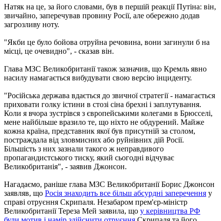
Натяк на це, за його словами, був в першій реакції Путіна: він,
звичайно, заперечував провину Росії, але обережно додав
загрозливу ноту.
"Якби це було бойова отруйна речовина, вони загинули б на
місці, це очевидно", - сказав він.
Глава МЗС Великобританії також зазначив, що Кремль явно
насилу намагається вибудувати свою версію інциденту.
"Російська держава вдається до звичної стратегії - намагається
приховати голку істини в стозі сіна брехні і заплутування.
Коли я вчора зустрівся з європейськими колегами в Брюсселі,
мене найбільше вразило те, що ніхто не обдурений. Майже
кожна країна, представник якої був присутній за столом,
постраждала від зловмисних або руйнівних дій Росії.
Більшість з них зазнали такого ж неправдивого
пропагандистського тиску, який сьогодні відчуває
Великобританія", - заявив Джонсон.
Нагадаємо, раніше глава МЗС Великобританії Борис Джонсон
заявляв, що
Росія знаходить все більш абсурдні заперечення
у
справі отруєння Скрипаля. Незабаром прем'єр-міністр
Великобританії Тереза ​​Мей заявила, що
у керівництва РФ
були мотив і намір здійснити отруєння
Скрипаля та його