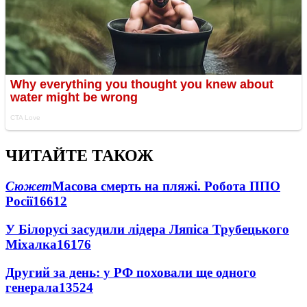
ЧИТАЙТЕ ТАКОЖ
Сюжет
Масова смерть на пляжі. Робота ППО
Росії
16612
У Білорусі засудили лідера Ляпіса Трубецького
Міхалка
16176
Другий за день: у РФ поховали ще одного
генерала
13524