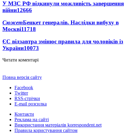
У МЗС РФ відкинули можливість завершення
війни
12666
Сюжет
Бенкет генералів. Наслідки вибуху в
Москві
11718
ЄС відзавтра змінює правила для чоловіків із
України
10073
Читати коментарі
Повна версія сайту
Facebook
Twitter
RSS-стрічки
E-mail розсилка
Контакти
Реклама на сайті
Використання матеріалів korrespondent.net
Правила користування сайтом