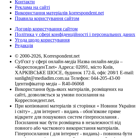
Контакти
Реклама на сайті
Використання матеріалів korrespondent.net
Правила користування сайтом
Договір користування сайтом
Політика у сфері конфіденційності і персональних даних
Угода щодо користування
Редакція
© 2000-2026, Korrespondent.net
Суб'єкт у сфері онлайн-медіа Назва онлайн-медіа –
«КореспонденТ.net» Адреса: 02091, місто Київ,
ХАРКІВСЬКЕ ШОСЕ, будинок 172-Б, офіс 208/1 E-mail:
sunlight@mediadim.com.ua
Телефон: 044-205-43-00
Ідентифікатор медіа – R40-06068
Використання будь-яких матеріалів, розміщених на
сайті, дозволяється за умови посилання на
Корреспондент.net.
При копіюванні матеріалів зі сторінки « Новини України
і світу» , для інтернет - видань - обов'язкове пряме
відкрите для пошукових систем гіперпосилання .
Посилання має бути розміщена в незалежності від
повного або часткового використання матеріалів.
Гіперпосилання ( для інтернет - видань) - повинна бути