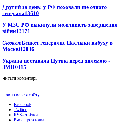
Другий за день: у РФ поховали ще одного
генерала
13610
У МЗС РФ відкинули можливість завершення
війни
13171
Сюжет
Бенкет генералів. Наслідки вибуху в
Москві
12036
Україна поставила Путіна перед дилемою -
ЗМІ
10115
Читати коментарі
Повна версія сайту
Facebook
Twitter
RSS-стрічки
E-mail розсилка