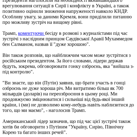
Президенти наголосили на необхідності якнайшвидшого
врегулювання ситуації в Сирії і конфлікту в Україні, а також
позитивно оцінили зниження напруженості навколо КНДР.
Особливу увагу, за даними Кремля, вони приділили питанню
про можливу зустріч на вищому рівні.
Трамп,
коментуючи
бесіду в розмові з журналістами під час
зустрічі з наслідним принцом Саудівської Аравії Мухаммедом
бен Салманом, назвав її "дуже хорошою".
Він також розповів, що найближчим часом може зустрітися з
російським президентом.
За його словами, лідери держав
будуть, зокрема, обговорювати гонку озброєнь, яка "вийшла з-
під контролю".
"Ви знаєте, що він (Путін) заявив, що брати участь в гонці
озброєнь не дуже хороша річ. Ми витратимо більш як 700
мільярдів (доларів) на переозброєння в цьому році. Ми
продовжуємо зміцнюватися і сильніші від будь-якої інший
країни, і (ми) не дозволимо
кому-небудь навіть наблизитися до
того, що ми маємо", - наголосив Трамп.
Американський лідер зазначив, що під час цієї зустрічі також
хотів би обговорити з Путіним "Україну, Сирію, Північну
Корею та багато інших речей".