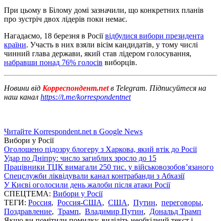
При цьому в Білому домі зазначили, що конкретних планів
про зустріч двох лідерів поки немає.
Нагадаємо
, 18 березня
в
Росії
відбулися
вибори
президента
країни
.
Участь
в
них
взяли
вісім
кандидатів
,
у
тому
числі
чинний глава
держави
,
який
став
лідером
голосування
,
набравши
понад
76
%
голосів
виборців
.
Новини від
Корреспондент.net
в Telegram. Підписуйтеся на
наш канал
https://t.me/korrespondentnet
Читайте Korrespondent.net в Google News
Вибори у Росії
Оголошено підозру блогеру з Харкова, який втік до Росії
Удар по Дніпру: число загиблих зросло до 15
Працівники ТЦК вимагали 250 тис. у військовозобов’язаного
Спецслужби ліквідували канал контрабанди з Абхазії
У Києві оголосили день жалоби після атаки Росії
СПЕЦТЕМА:
Вибори у Росії
ТЕГИ:
Россия
,
Россия-США
,
США
,
Путин
,
переговоры
,
Поздравление
,
Трамп
,
Владимир Путин
,
Дональд Трамп
Якщо ви помітили помилку, виділіть необхідний текст і