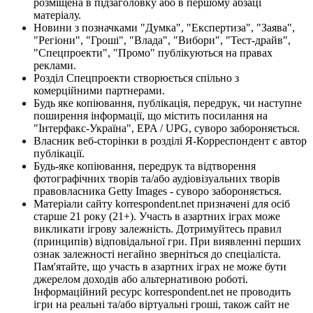
розміщена в підзаголовку або в першому абзаці
матеріалу.
Новини з позначками "Думка", "Експертиза", "Заява",
"Регіони", "Гроші", "Влада", "Вибори", "Тест-драйв",
"Спецпроекти", "Промо" публікуються на правах
реклами.
Розділ Спецпроекти створюється спільно з
комерційними партнерами.
Будь яке копіювання, публікація, передрук, чи наступне
поширення інформації, що містить посилання на
"Інтерфакс-Україна", EPA / UPG, суворо забороняється.
Власник веб-сторінки в розділі Я-Корреспондент є автор
публікації.
Будь-яке копіювання, передрук та відтворення
фотографічних творів та/або аудіовізуальних творів
правовласника Getty Images - суворо забороняється.
Матеріали сайту korrespondent.net призначені для осіб
старше 21 року (21+). Участь в азартних іграх може
викликати ігрову залежність. Дотримуйтесь правил
(принципів) відповідальної гри. При виявленні перших
ознак залежності негайно зверніться до спеціаліста.
Пам'ятайте, що участь в азартних іграх не може бути
джерелом доходів або альтернативою роботі.
Інформаційний ресурс korrespondent.net не проводить
ігри на реальні та/або віртуальні гроші, також сайт не