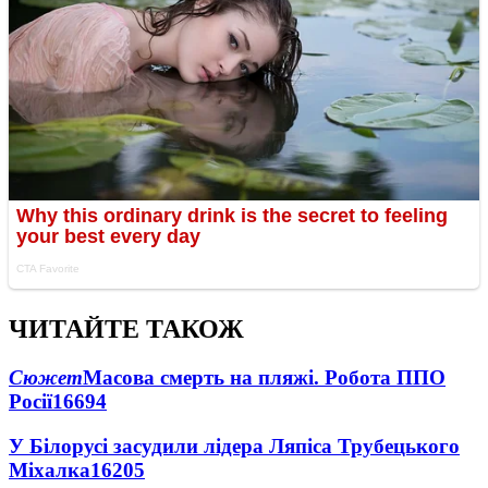
ЧИТАЙТЕ ТАКОЖ
Сюжет
Масова смерть на пляжі. Робота ППО
Росії
16694
У Білорусі засудили лідера Ляпіса Трубецького
Міхалка
16205